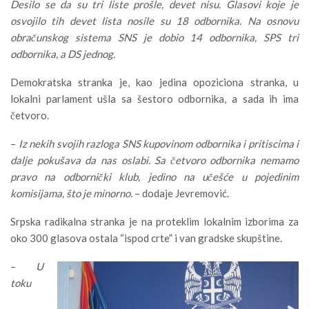
Desilo se da su tri liste prošle, devet nisu. Glasovi koje je
osvojilo tih devet lista nosile su 18 odbornika. Na osnovu
obračunskog sistema SNS je dobio 14 odbornika, SPS tri
odbornika, a DS jednog.
Demokratska stranka je, kao jedina opoziciona stranka, u
lokalni parlament ušla sa šestoro odbornika, a sada ih ima
četvoro.
–
Iz nekih svojih razloga SNS kupovinom odbornika i pritiscima i
dalje pokušava da nas oslabi. Sa četvoro odbornika nemamo
pravo na odbornički klub, jedino na učešće u pojedinim
komisijama, što je minorno.
– dodaje Jevremović.
Srpska radikalna stranka je na proteklim lokalnim izborima za
oko 300 glasova ostala “ispod crte” i van gradske skupštine.
–
U
toku