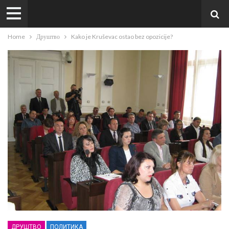
Home
Друштво
Kako je Kruševac ostao bez opozicije?
ДРУШТВО
ПОЛИТИКА