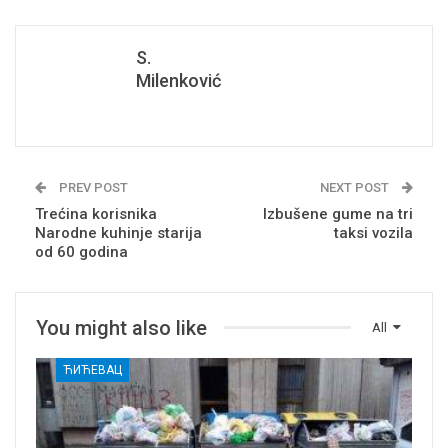
S.
Milenković
PREV POST
NEXT POST
Trećina korisnika
Izbušene gume na tri
Narodne kuhinje starija
taksi vozila
od 60 godina
You might also like
All
ЋИЋЕВАЦ