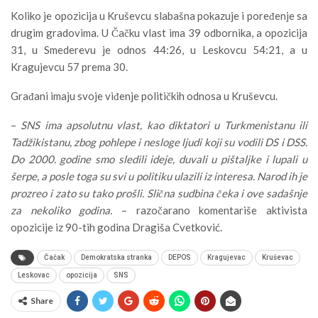
Koliko je opozicija u Kruševcu slabašna pokazuje i poređenje sa
drugim gradovima. U Čačku vlast ima 39 odbornika, a opozicija
31, u Smederevu je odnos 44:26, u Leskovcu 54:21, a u
Kragujevcu 57 prema 30.
Građani imaju svoje viđenje političkih odnosa u Kruševcu.
–
SNS ima apsolutnu vlast, kao diktatori u Turkmenistanu ili
Tadžikistanu, zbog pohlepe i nesloge ljudi koji su vodili DS i DSS.
Do 2000. godine smo sledili ideje, duvali u pištaljke i lupali u
šerpe, a posle toga su svi u politiku ulazili iz interesa. Narod ih je
prozreo i zato su tako prošli. Slična sudbina čeka i ove sadašnje
za nekoliko godina.
– razočarano komentariše aktivista
opozicije iz 90-tih godina Dragiša Cvetković.
Čačak
Demokratska stranka
DEPOS
Kragujevac
Kruševac
Leskovac
opozicija
SNS
Share