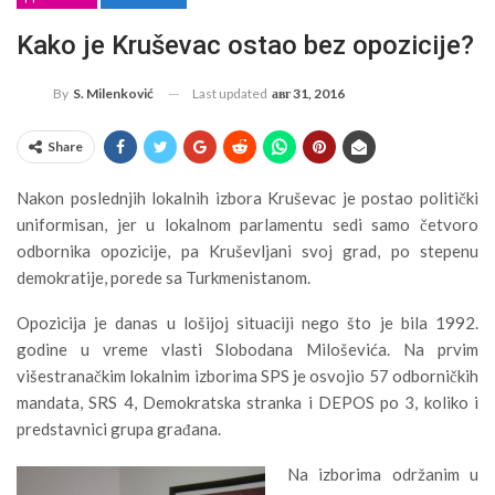
Kako je Kruševac ostao bez opozicije?
Last updated
авг 31, 2016
By
S. Milenković
Share
Nakon poslednjih lokalnih izbora Kruševac je postao politički
uniformisan, jer u lokalnom parlamentu sedi samo četvoro
odbornika opozicije, pa Kruševljani svoj grad, po stepenu
demokratije, porede sa Turkmenistanom.
Opozicija je danas u lošijoj situaciji nego što je bila 1992.
godine u vreme vlasti Slobodana Miloševića. Na prvim
višestranačkim lokalnim izborima SPS je osvojio 57 odborničkih
mandata, SRS 4, Demokratska stranka i DEPOS po 3, koliko i
predstavnici grupa građana.
Na izborima održanim u