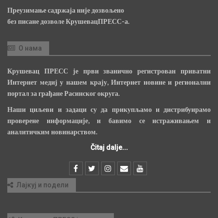
Преузимање садржаја није дозвољено
без писане дозволе КрушевацПРЕСС-а.
О нама
Крушевац ПРЕСС је први званично регистрован приватни
Интернет медиј у нашем крају, Интернет новине и регионални
портал за грађане Расинског округа.
Наши циљеви и задаци су да прикупљамо и дистрибуирамо
проверене информације, и бавимо се истраживањем и
аналитичким новинарством.
Čitaj dalje...
Лајкуј и подели