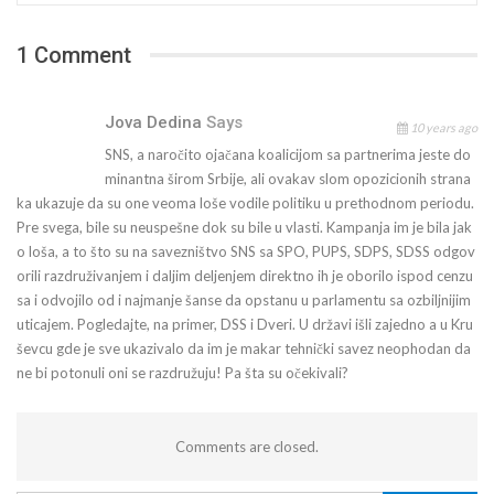
1 Comment
Jova Dedina
Says
10 years ago
SNS, a naročito ojačana koalicijom sa partnerima jeste do
minantna širom Srbije, ali ovakav slom opozicionih strana
ka ukazuje da su one veoma loše vodile politiku u prethodnom periodu.
Pre svega, bile su neuspešne dok su bile u vlasti. Kampanja im je bila jak
o loša, a to što su na savezništvo SNS sa SPO, PUPS, SDPS, SDSS odgov
orili razdruživanjem i daljim deljenjem direktno ih je oborilo ispod cenzu
sa i odvojilo od i najmanje šanse da opstanu u parlamentu sa ozbiljnijim
uticajem. Pogledajte, na primer, DSS i Dveri. U državi išli zajedno a u Kru
ševcu gde je sve ukazivalo da im je makar tehnički savez neophodan da
ne bi potonuli oni se razdružuju! Pa šta su očekivali?
Comments are closed.