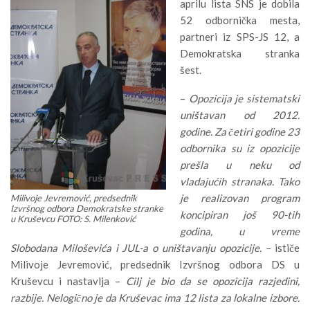
aprilu lista SNS je dobila
52 odbornička mesta,
partneri iz SPS-JS 12, a
Demokratska stranka
šest.
–
Opozicija je sistematski
uništavan od 2012.
godine. Za četiri godine 23
odbornika su iz opozicije
prešla u neku od
vladajućih stranaka. Tako
je realizovan program
Milivoje Jevremović, predsednik
Izvršnog odbora Demokratske stranke
koncipiran još 90-tih
u Kruševcu FOTO: S. Milenković
godina, u vreme
Slobodana Miloševića i JUL-a o uništavanju opozicije. –
ističe
Milivoje Jevremović, predsednik Izvršnog odbora DS u
Kruševcu i nastavlja –
Cilj je bio da se opozicija razjedini,
razbije. Nelogično je da Kruševac ima 12 lista za lokalne izbore.