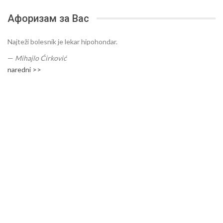
Афоризам за Вас
Najteži bolesnik je lekar hipohondar.
—
Mihajlo Ćirković
naredni >>