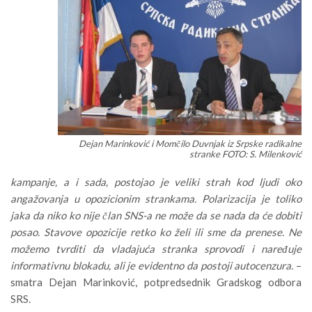
Dejan Marinković i Momčilo Duvnjak iz Srpske radikalne
stranke FOTO: S. Milenković
kampanje, a i sada, postojao je veliki strah kod ljudi oko
angažovanja u opozicionim strankama. Polarizacija je toliko
jaka da niko ko nije član SNS-a ne može da se nada da će dobiti
posao. Stavove opozicije retko ko želi ili sme da prenese. Ne
možemo tvrditi da vladajuća stranka sprovodi i naređuje
informativnu blokadu, ali je evidentno da postoji autocenzura.
–
smatra Dejan Marinković, potpredsednik Gradskog odbora
SRS.