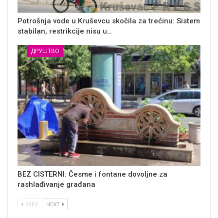
Potrošnja vode u Kruševcu skočila za trećinu: Sistem
stabilan, restrikcije nisu u…
ДРУШТВО
BEZ CISTERNI: Česme i fontane dovoljne za
rashlađivanje građana
PREV
NEXT