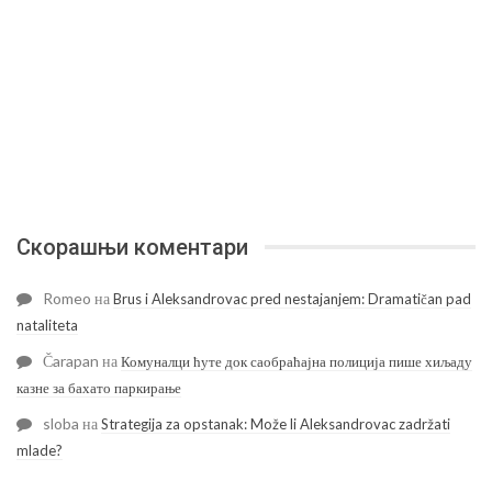
Скорашњи коментари
Romeo
на
Brus i Aleksandrovac pred nestajanjem: Dramatičan pad
nataliteta
Čarapan
на
Комуналци ћуте док саобраћајна полиција пише хиљаду
казне за бахато паркирање
sloba
на
Strategija za opstanak: Može li Aleksandrovac zadržati
mlade?