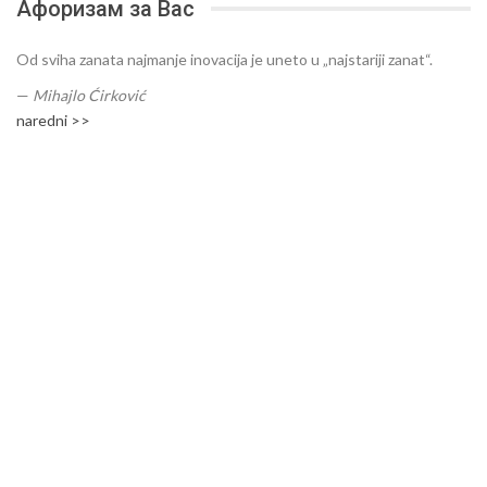
Афоризам за Вас
Od sviha zanata najmanje inovacija je uneto u „najstariji zanat“.
—
Mihajlo Ćirković
naredni >>