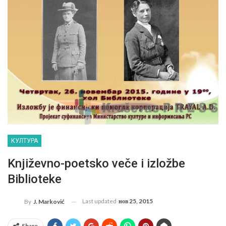
КУЛТУРА
Književno-poetsko veče i izložbe
Biblioteke
Last updated
нов 25, 2015
By
J. Marković
Share