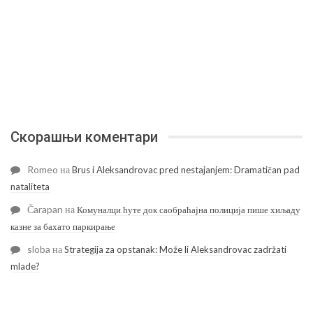
Скорашњи коментари
Romeo
на
Brus i Aleksandrovac pred nestajanjem: Dramatičan pad
nataliteta
Čarapan
на
Комуналци ћуте док саобраћајна полиција пише хиљаду
казне за бахато паркирање
sloba
на
Strategija za opstanak: Može li Aleksandrovac zadržati
mlade?