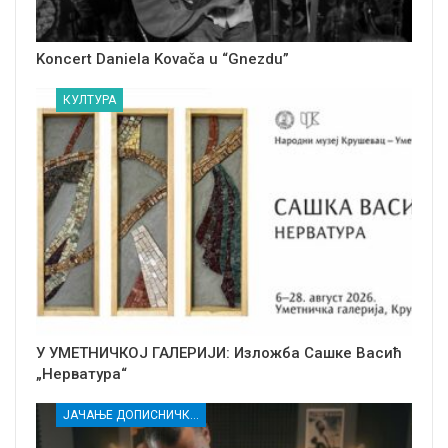
Koncert Daniela Kovača u “Gnezdu”
КУЛТУРА
У УМЕТНИЧКОЈ ГАЛЕРИЈИ: Изложба Сашке Васић
„Нерватура“
ЈАЧАЊЕ ДОПИСНИЧКЕ МРЕЖЕ НЕЗАВИСНИХ МЕДИЈА У РАСИНСКОМ ОКРУГУ