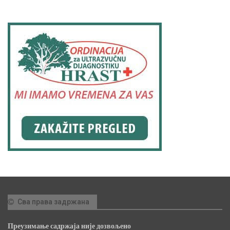
Сва права задржана
Преузимање садржаја није дозвољено