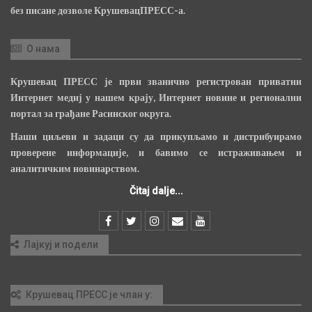
без писане дозволе КрушевацПРЕСС-а.
О нама
Крушевац ПРЕСС је први званично регистрован приватни
Интернет медиј у нашем крају, Интернет новине и регионални
портал за грађане Расинског округа.
Наши циљеви и задаци су да прикупљамо и дистрибуирамо
проверене информације, и бавимо се истраживањем и
аналитичким новинарством.
Čitaj dalje...
Лајкуј и подели
Крушевац ПРЕСС је члан у: