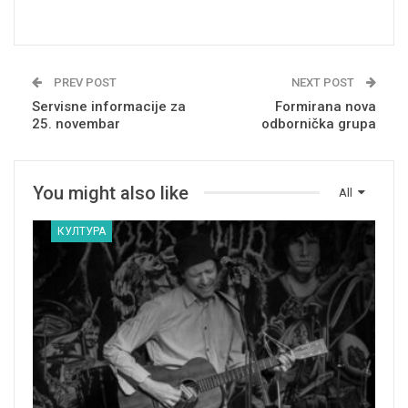
PREV POST
NEXT POST
Servisne informacije za
Formirana nova
25. novembar
odbornička grupa
You might also like
All
КУЛТУРА