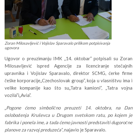
Zoran Milosavljević i Vojislav Sparavalo prilikom potpisivanja
ugovora
Ugovor o preuzimanju IMK „14. oktobar” potpisali su Zoran
Milosavljević ispred Agencije za licenciranje stečajnih
upravnika i Vojislav Sparavalo, direktor SCMG, ćerke firme
češke korporacije„Czechoslovak group“, koja u vlasništvu ima i
velike kompanije kao što su„Tatra kamioni”, „Tatra vojna
vozila”i„Avia”.
„
Pogone ćemo simbolično preuzeti 14. oktobra, na Dan
oslobođenja Kruševca u Drugom svetskom ratu, po kojem je
fabrika i ponela ime, a tada ćemo javnosti predstaviti dugoročne
planove za razvoj preduzeća“
, najavio je Sparavalo.