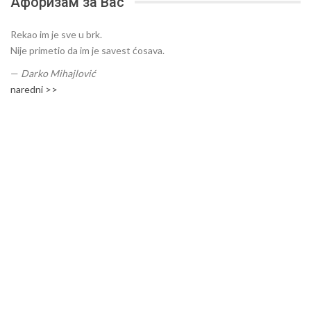
Афоризам за Вас
Rekao im je sve u brk.
Nije primetio da im je savest ćosava.
—
Darko Mihajlović
naredni >>