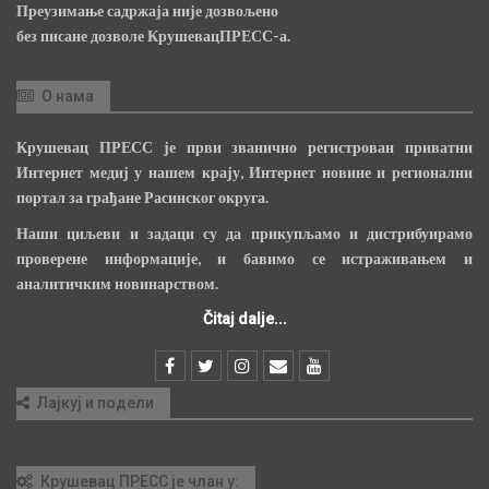
Преузимање садржаја није дозвољено
без писане дозволе КрушевацПРЕСС-а.
О нама
Крушевац ПРЕСС је први званично регистрован приватни
Интернет медиј у нашем крају, Интернет новине и регионални
портал за грађане Расинског округа.
Наши циљеви и задаци су да прикупљамо и дистрибуирамо
проверене информације, и бавимо се истраживањем и
аналитичким новинарством.
Čitaj dalje...
Лајкуј и подели
Крушевац ПРЕСС је члан у: