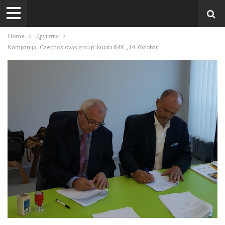
Home
Друштво
Kompanija „Czechoslovak group“ kupila IMK „14. 0ktobar”