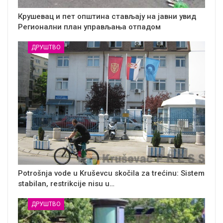
Крушевац и пет општина стављају на јавни увид
Регионални план управљања отпадом
ДРУШТВО
Potrošnja vode u Kruševcu skočila za trećinu: Sistem
stabilan, restrikcije nisu u…
ДРУШТВО