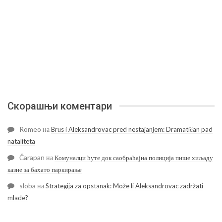
Скорашњи коментари
Romeo
на
Brus i Aleksandrovac pred nestajanjem: Dramatičan pad
nataliteta
Čarapan
на
Комуналци ћуте док саобраћајна полиција пише хиљаду
казне за бахато паркирање
sloba
на
Strategija za opstanak: Može li Aleksandrovac zadržati
mlade?