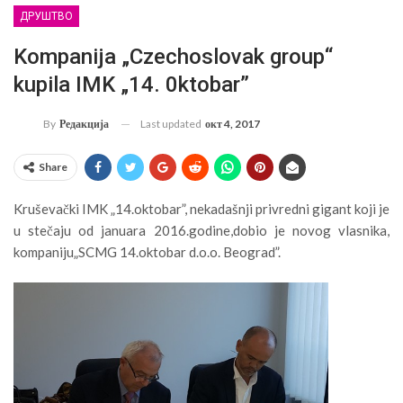
ДРУШТВО
Kompanija „Czechoslovak group“
kupila IMK „14. 0ktobar”
Last updated
окт 4, 2017
By
Редакција
Share
Kruševački IMK „14.oktobar”, nekadašnji privredni gigant koji je
u stečaju od januara 2016.godine,dobio je novog vlasnika,
kompaniju„SCMG 14.oktobar d.o.o. Beograd”.