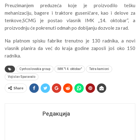
Preuzimanjem preduzeća koje je proizvodilo tešku
mehanizaciju, bagere i traktore guseničare, kao i delove za
tenkove,SCMG je postao vlasnik IMK „14. oktobar”, a
proizvodnju će pokrenuti odmah po dobijanju dozvole za rad.
Na platnom spisku fabrike trenutno je 130 radnika, a novi
vlasnik planira da već do kraja godine zaposli još oko 150
radnika.
Cyehoslovakia group
IMK "14. oktobar"
Tatra kamioni
Vojislav Sparavalo
Share
Редакција