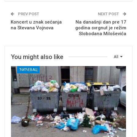
PREV POST
NEXT POST
Koncert u znak sećanja
Na današnji dan pre 17
na Stevana Vojnova
godina svrgnut je režim
Slobodana Miloševića
You might also like
All
ЋИЋЕВАЦ