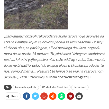
„
Zahvaljujuci dozvoli rukovodstva škole izrovano je dvorište od
strane kombija kojim se dovoze peciva za užinu đacima. Postoji
službeni ulaz, sa parkingom, ali od parkinga do ulaza u zgradu
mora da se pređe 15 metara. Tu „aktivnost“ izbegava snabdevač
peciva, iako tri gajbe peciva nisu teže od 2 kg svaka. Zato vozač,
da se ne bi mučio, dolazi do drugog ulaza u školsku zgradu jer tu
nosi samo 2 metra…. Rezultat te lenjosti se vidi na razrovanom
dvorištu
„, kažu čitaoci koji su nam dostavili fotografiju.
komunalna patrola
OŠ Vladislav Savić Jan
Parunovac
Share