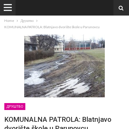
Home
Друштво
KOMUNALNA PATROLA: Blatnjavo dvorište škole u Parunovcu
ДРУШТВО
KOMUNALNA PATROLA: Blatnjavo
dvorište škole u Parunovcu