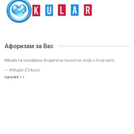
Афоризам за Вас
Nikada na terazijama drugarstva tasovi ne stoje u istoj ravni.
—
Mihajlo Ćirković
naredni >>