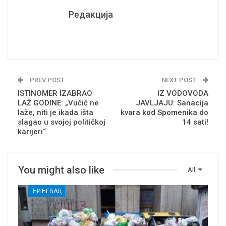
Редакција
PREV POST
NEXT POST
ISTINOMER IZABRAO
IZ VODOVODA
LAŽ GODINE: „Vučić ne
JAVLJAJU: Sanacija
laže, niti je ikada išta
kvara kod Spomenika do
slagao u svojoj političkoj
14 sati!
karijeri“.
You might also like
All
ЋИЋЕВАЦ