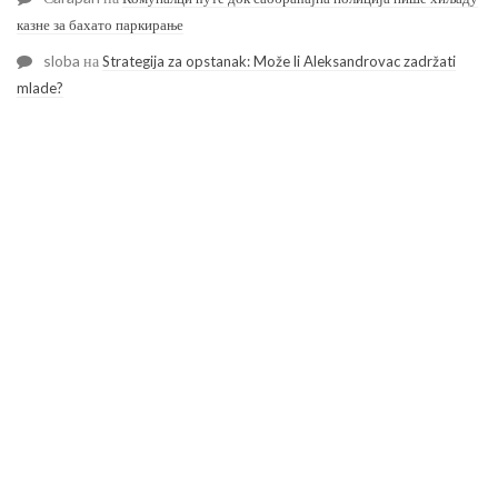
казне за бахато паркирање
sloba
на
Strategija za opstanak: Može li Aleksandrovac zadržati
mlade?