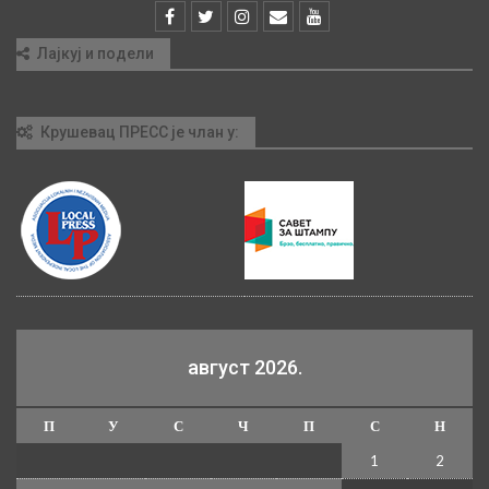
Лајкуј и подели
Крушевац ПРЕСС је члан у:
август 2026.
П
У
С
Ч
П
С
Н
1
2