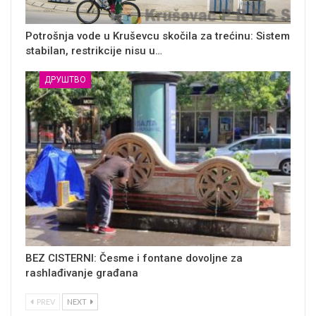
Potrošnja vode u Kruševcu skočila za trećinu: Sistem
stabilan, restrikcije nisu u…
ДРУШТВО
BEZ CISTERNI: Česme i fontane dovoljne za
rashlađivanje građana
PREV
NEXT