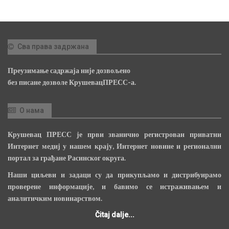
Сва права задржана
Преузимање садржаја није дозвољено
без писане дозволе КрушевацПРЕСС-а.
О нама
Крушевац ПРЕСС је први званично регистрован приватни
Интернет медиј у нашем крају, Интернет новине и регионални
портал за грађане Расинског округа.
Наши циљеви и задаци су да прикупљамо и дистрибуирамо
проверене информације, и бавимо се истраживањем и
аналитичким новинарством.
Čitaj dalje...