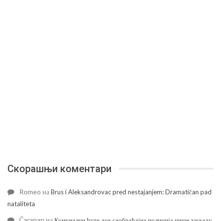
Скорашњи коментари
Romeo
на
Brus i Aleksandrovac pred nestajanjem: Dramatičan pad
nataliteta
Čarapan
на
Комуналци ћуте док саобраћајна полиција пише хиљаду