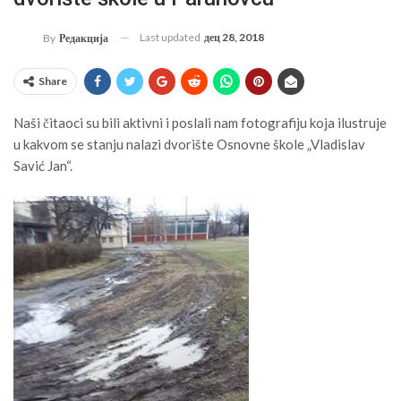
Last updated
дец 28, 2018
By
Редакција
Share
Naši čitaoci su bili aktivni i poslali nam fotografiju koja ilustruje
u kakvom se stanju nalazi dvorište Osnovne škole „Vladislav
Savić Jan“.