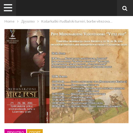
Home
Друштво
Košarkaški i fudbalski turniri, borbe vitezova…
ДРУШТВО
СПОРТ