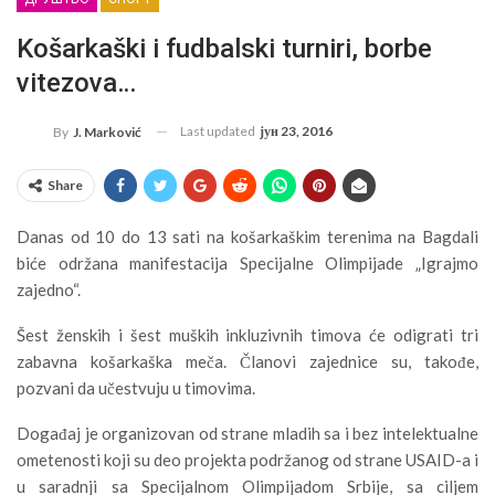
Košarkaški i fudbalski turniri, borbe
vitezova…
Last updated
јун 23, 2016
By
J. Marković
Share
Danas od 10 do 13 sati na košarkaškim terenima na Bagdali
biće održana manifestacija Specijalne Olimpijade „Igrajmo
zajedno“.
Šest ženskih i šest muških inkluzivnih timova će odigrati tri
zabavna košarkaška meča. Članovi zajednice su, takođe,
pozvani da učestvuju u timovima.
Događaj je organizovan od strane mladih sa i bez intelektualne
ometenosti koji su deo projekta podržanog od strane USAID-a i
u saradnji sa Specijalnom Olimpijadom Srbije, sa ciljem