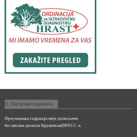
Сва права задржана
Преузимање садржаја није дозвољено
без писане дозволе КрушевацПРЕСС-а.