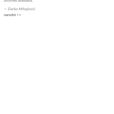
životnim dramama.
—
Darko Mihajlović
naredni >>