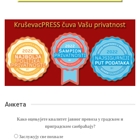
Анкета
Како оцењујете квалитет јавног превоза у градском и
приградском саобраћају?
Заслужују све похвале