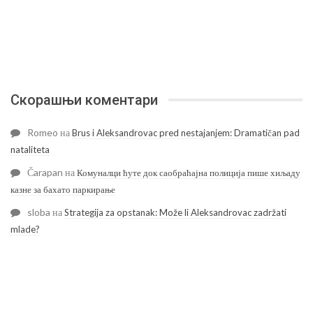
Скорашњи коментари
Romeo
на
Brus i Aleksandrovac pred nestajanjem: Dramatičan pad
nataliteta
Čarapan
на
Комуналци ћуте док саобраћајна полиција пише хиљаду
казне за бахато паркирање
sloba
на
Strategija za opstanak: Može li Aleksandrovac zadržati
mlade?