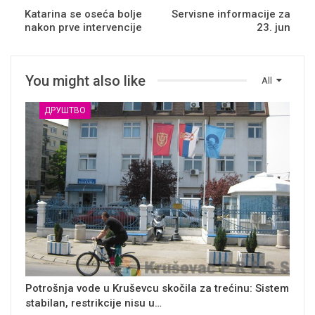
Katarina se oseća bolje
Servisne informacije za
nakon prve intervencije
23. jun
You might also like
All
ДРУШТВО
Potrošnja vode u Kruševcu skočila za trećinu: Sistem
stabilan, restrikcije nisu u…