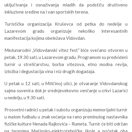
uključivanja i osnaživanja mladih da podstiču društveno
inkluzivne sredine na i van sportskih terena.
Turistička organizacija Kruševca od petka do nedelje u
Lazarevom gradu organizuje nekoliko interesantnih
manifestacija kojima obeležava Vidovdan.
Međunarodni „Vidovdanski vitez fest“ biće svečano otvoren u
petak, 19.30 sati, u Lazarevom gradu. Programom su predviđeni
turnir u streličarstvu, borba vitezova, etno modna revija,
izložba i degustacija vina i niz drugih događaja.
U petak u 12 sati, u Miličinoj ulici, je otvaranje Vidovdanskog
sajma suvenira dok je srednjevekovno venčanje u crkvi Lazarici
u nedelju, u 9.30 sati.
Prosvetni radnici u petak i subotu organizuju memorijalni turnir
u malom fudbalu u znak sećanja na rano preminulog nastavnika
fizičke kulture Nenada Rajkovića – Rumeta. Turnir će biti održan
na terenima Mašinsko-elektrotehničke škole a početak oba