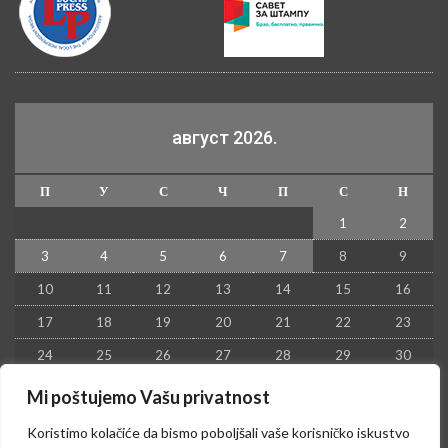
август 2026.
П
У
С
Ч
П
С
Н
1
2
3
4
5
6
7
8
9
10
11
12
13
14
15
16
17
18
19
20
21
22
23
24
25
26
27
28
29
30
31
Mi poštujemo Vašu privatnost
« јул
Koristimo kolačiće da bismo poboljšali vaše korisničko iskustvo