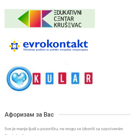
Афоризам за Вас
Sve je manje ljudi u pozorištu, ne mogu se izboriti sa sopstvenim