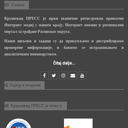
О нама
Крушевац ПРЕСС је први званично регистрован приватни
Интернет медиј у нашем крају, Интернет новине и регионални
портал за грађане Расинског округа.
Наши циљеви и задаци су да прикупљамо и дистрибуирамо
проверене информације, и бавимо се истраживањем и
аналитичким новинарством.
Čitaj dalje...
Лајкуј и подели
Крушевац ПРЕСС је члан у: