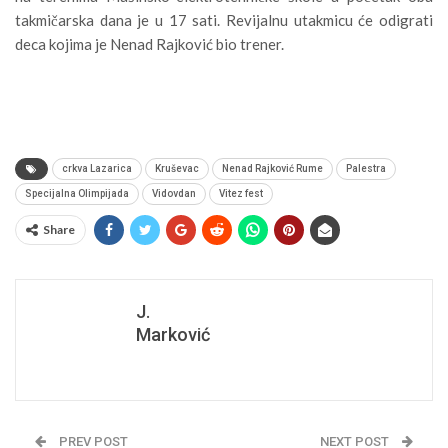
takmičarska dana je u 17 sati. Revijalnu utakmicu će odigrati
deca kojima je Nenad Rajković bio trener.
crkva Lazarica
Kruševac
Nenad Rajković Rume
Palestra
Specijalna Olimpijada
Vidovdan
Vitez fest
Share
J.
Marković
PREV POST
NEXT POST