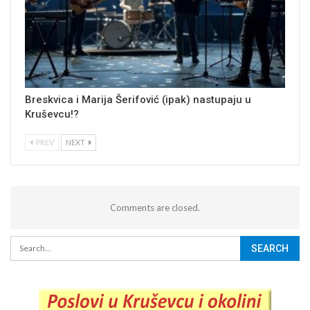
Breskvica i Marija Šerifović (ipak) nastupaju u
Kruševcu!?
PREV
NEXT
Comments are closed.