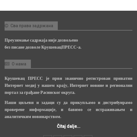
Сва права задржана
Преузимање садржаја није дозвољено
без писане дозволе КрушевацПРЕСС-а.
О нама
Крушевац ПРЕСС је први званично регистрован приватни
Интернет медиј у нашем крају, Интернет новине и регионални
портал за грађане Расинског округа.
Наши циљеви и задаци су да прикупљамо и дистрибуирамо
проверене информације, и бавимо се истраживањем и
аналитичким новинарством.
Čitaj dalje...