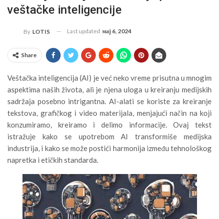
veštačke inteligencije
Last updated
мај 6, 2024
By
LOTIS
Share
Veštačka inteligencija (AI) je već neko vreme prisutna u mnogim
aspektima naših života, ali je njena uloga u kreiranju medijskih
sadržaja posebno intrigantna. AI-alati se koriste za kreiranje
tekstova, grafičkog i video materijala, menjajući način na koji
konzumiramo, kreiramo i delimo informacije. Ovaj tekst
istražuje kako se upotrebom AI transformiše medijska
industrija, i kako se može postići harmonija između tehnološkog
napretka i etičkih standarda.