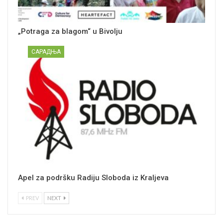
„Potraga za blagom“ u Bivolju
САРАДЊА
Apel za podršku Radiju Sloboda iz Kraljeva
PREV
NEXT