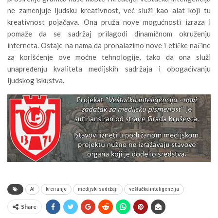
ne zamenjuje ljudsku kreativnost, već služi kao alat koji tu
kreativnost pojačava. Ona pruža nove mogućnosti izraza i
pomaže da se sadržaj prilagodi dinamičnom okruženju
interneta. Ostaje na nama da pronalazimo nove i etičke načine
za korišćenje ove moćne tehnologije, tako da ona služi
unapređenju kvaliteta medijskih sadržaja i obogaćivanju
ljudskog iskustva.
AI
kreiranje
medijski sadržaji
veštačka inteligencija
Share