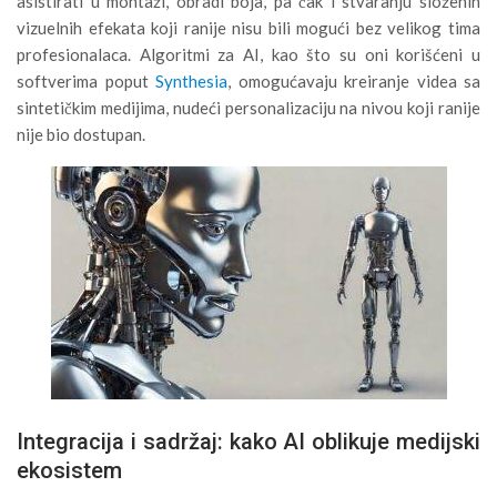
asistirati u montaži, obradi boja, pa čak i stvaranju složenih
vizuelnih efekata koji ranije nisu bili mogući bez velikog tima
profesionalaca. Algoritmi za AI, kao što su oni korišćeni u
softverima poput
Synthesia
, omogućavaju kreiranje videa sa
sintetičkim medijima, nudeći personalizaciju na nivou koji ranije
nije bio dostupan.
Integracija i sadržaj: kako AI oblikuje medijski
ekosistem