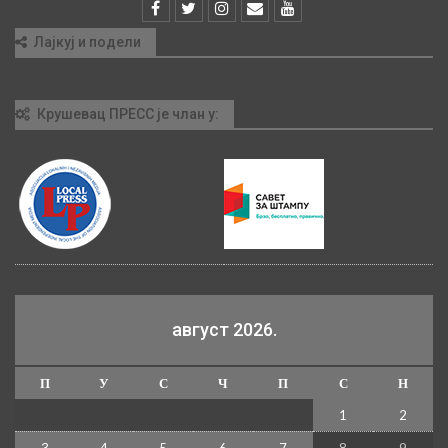
Лајкуј и подели
Крушевац ПРЕСС је члан у:
август 2026.
П
У
С
Ч
П
С
Н
1
2
3
4
5
6
7
8
9