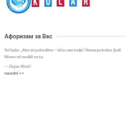
Афоризам за Вас
Svi kažu: „Ako mi pobedimo – biće vam bolje”. Nema potrebe, ljudi.
Nismo mi navikli na to.
—
Dejan Ristić
naredni >>