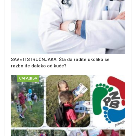
SAVETI STRUČNJAKA: Šta da radite ukoliko se
razbolite daleko od kuće?
САРАДЊА