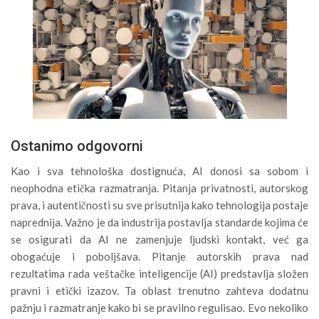
Ostanimo odgovorni
Kao i sva tehnološka dostignuća, AI donosi sa sobom i
neophodna etička razmatranja. Pitanja privatnosti, autorskog
prava, i autentičnosti su sve prisutnija kako tehnologija postaje
naprednija. Važno je da industrija postavlja standarde kojima će
se osigurati da AI ne zamenjuje ljudski kontakt, već ga
obogaćuje i poboljšava. Pitanje autorskih prava nad
rezultatima rada veštačke inteligencije (AI) predstavlja složen
pravni i etički izazov. Ta oblast trenutno zahteva dodatnu
pažnju i razmatranje kako bi se pravilno regulisao. Evo nekoliko