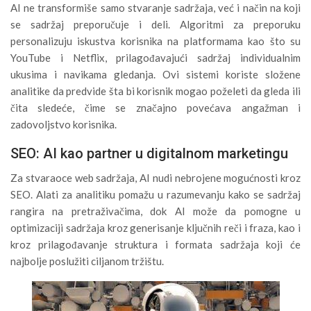
AI ne transformiše samo stvaranje sadržaja, već i način na koji
se sadržaj preporučuje i deli. Algoritmi za preporuku
personalizuju iskustva korisnika na platformama kao što su
YouTube i Netflix, prilagođavajući sadržaj individualnim
ukusima i navikama gledanja. Ovi sistemi koriste složene
analitike da predvide šta bi korisnik mogao poželeti da gleda ili
čita sledeće, čime se značajno povećava angažman i
zadovoljstvo korisnika.
SEO: AI kao partner u digitalnom marketingu
Za stvaraoce web sadržaja, AI nudi nebrojene mogućnosti kroz
SEO. Alati za analitiku pomažu u razumevanju kako se sadržaj
rangira na pretraživačima, dok AI može da pomogne u
optimizaciji sadržaja kroz generisanje ključnih reči i fraza, kao i
kroz prilagođavanje struktura i formata sadržaja koji će
najbolje poslužiti ciljanom tržištu.