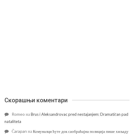
Скорашњи коментари
Romeo
на
Brus i Aleksandrovac pred nestajanjem: Dramatičan pad
nataliteta
Čarapan
на
Комуналци ћуте док саобраћајна полиција пише хиљаду