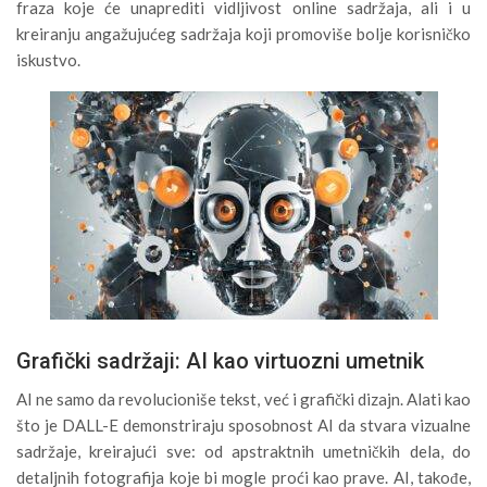
fraza koje će unaprediti vidljivost online sadržaja, ali i u
kreiranju angažujućeg sadržaja koji promoviše bolje korisničko
iskustvo.
Grafički sadržaji: AI kao virtuozni umetnik
AI ne samo da revolucioniše tekst, već i grafički dizajn. Alati kao
što je DALL-E demonstriraju sposobnost AI da stvara vizualne
sadržaje, kreirajući sve: od apstraktnih umetničkih dela, do
detaljnih fotografija koje bi mogle proći kao prave. AI, takođe,