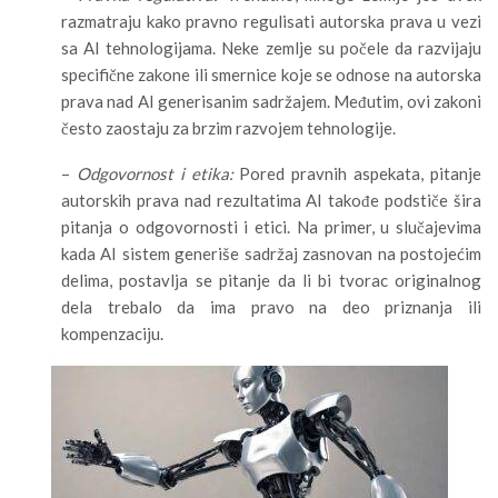
razmatraju kako pravno regulisati autorska prava u vezi
sa AI tehnologijama. Neke zemlje su počele da razvijaju
specifične zakone ili smernice koje se odnose na autorska
prava nad AI generisanim sadržajem. Međutim, ovi zakoni
često zaostaju za brzim razvojem tehnologije.
–
Odgovornost i etika:
Pored pravnih aspekata, pitanje
autorskih prava nad rezultatima AI takođe podstiče šira
pitanja o odgovornosti i etici. Na primer, u slučajevima
kada AI sistem generiše sadržaj zasnovan na postojećim
delima, postavlja se pitanje da li bi tvorac originalnog
dela trebalo da ima pravo na deo priznanja ili
kompenzaciju.