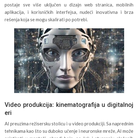
postaje sve više uključen u dizajn web stranica, mobilnih
aplikacija, i korisničkih interfejsa, nudeći inovativna i brza
rešenja koja se mogu skalirati po potrebi.
Video produkcija: kinematografija u digitalnoj
eri
AI preuzima režisersku stolicu i u video produkciji. Sa naprednim
tehnikama kao što su duboko učenje i neuronske mreže, AI može