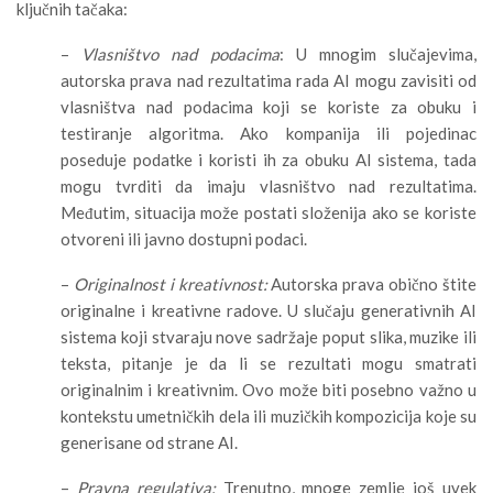
ključnih tačaka:
–
Vlasništvo nad podacima
: U mnogim slučajevima,
autorska prava nad rezultatima rada AI mogu zavisiti od
vlasništva nad podacima koji se koriste za obuku i
testiranje algoritma. Ako kompanija ili pojedinac
poseduje podatke i koristi ih za obuku AI sistema, tada
mogu tvrditi da imaju vlasništvo nad rezultatima.
Međutim, situacija može postati složenija ako se koriste
otvoreni ili javno dostupni podaci.
–
Originalnost i kreativnost:
Autorska prava obično štite
originalne i kreativne radove. U slučaju generativnih AI
sistema koji stvaraju nove sadržaje poput slika, muzike ili
teksta, pitanje je da li se rezultati mogu smatrati
originalnim i kreativnim. Ovo može biti posebno važno u
kontekstu umetničkih dela ili muzičkih kompozicija koje su
generisane od strane AI.
–
Pravna regulativa:
Trenutno, mnoge zemlje još uvek