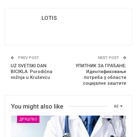
LOTIS
PREV POST
NEXT POST
UZ SVETSKI DAN
УПИТНИК ЗА ГРАЂАНЕ:
BICIKLA: Porodična
Идентификовање
vožnja u Kruševcu
потреба у области
социјалне заштите
You might also like
All
ДРУШТВО