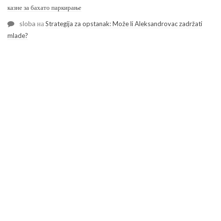
казне за бахато паркирање
sloba
на
Strategija za opstanak: Može li Aleksandrovac zadržati
mlade?