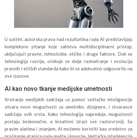
U suštini, autorska prava nad rezultatima rada AI predstavljaju
kompleksno pitanje koje zahteva multidisciplinarni pristup,
uključujući pravne, tehnološke, etičke i druge faktore. Dok se
tehnologija razvija, očekuje se dalje razmatranje i evolucija
pravnih i etičkih standarda kako bi se adekvatno odgovorilo na
ove izazove.
AI kao novo tkanje medijske umetnosti
Kreiranje medijskih sadržaja uz pomoć veštačke inteligencije
otvara nove mogućnosti za umetnike, dizajnere, i stvaraoce
sadržaja svih vrsta. Kako tehnologija napreduje, mogućnosti
postaju beskonačne, a kreativni izrazi sve raznovrsniji. Sa
pravim alatima i znanjem, AI možemo koristiti kao sredstvo za
proširenje granica naše mašte i kreacije. Veštačka inteligencija