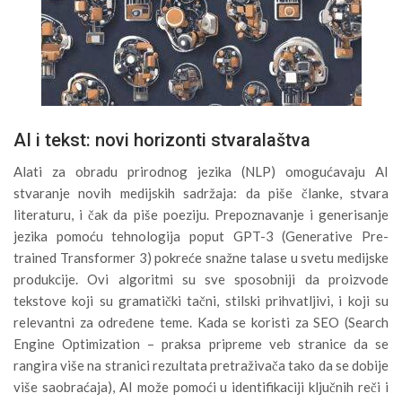
AI i tekst: novi horizonti stvaralaštva
Alati za obradu prirodnog jezika (NLP) omogućavaju AI
stvaranje novih medijskih sadržaja: da piše članke, stvara
literaturu, i čak da piše poeziju. Prepoznavanje i generisanje
jezika pomoću tehnologija poput GPT-3 (Generative Pre-
trained Transformer 3) pokreće snažne talase u svetu medijske
produkcije. Ovi algoritmi su sve sposobniji da proizvode
tekstove koji su gramatički tačni, stilski prihvatljivi, i koji su
relevantni za određene teme. Kada se koristi za SEO (Search
Engine Optimization – praksa pripreme veb stranice da se
rangira više na stranici rezultata pretraživača tako da se dobije
više saobraćaja), AI može pomoći u identifikaciji ključnih reči i