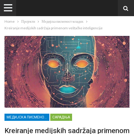
Home
Пројекти
Медијска писменост младих
Kreiranje medijskih sadržaja primenom veštačke inteligencije
МЕДИЈСКА ПИСМЕНОСТ МЛАДИХ
САРАДЊА
Kreiranje medijskih sadržaja primenom