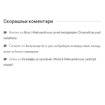
Скорашњи коментари
Romeo
на
Brus i Aleksandrovac pred nestajanjem: Dramatičan pad
nataliteta
Čarapan
на
Комуналци ћуте док саобраћајна полиција пише хиљаду
казне за бахато паркирање
sloba
на
Strategija za opstanak: Može li Aleksandrovac zadržati
mlade?