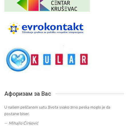
Афоризам за Вас
U našem peščanom satu života svako zrno peska moglo je da
postane biser.
—
Mihajlo Ćirković