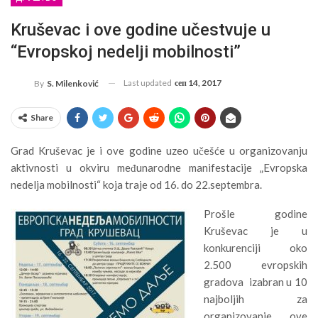
Kruševac i ove godine učestvuje u
“Evropskoj nedelji mobilnosti”
Last updated
сеп 14, 2017
By
S. Milenković
Share
Grad Kruševac je i ove godine uzeo učešće u organizovanju
aktivnosti u okviru međunarodne manifestacije „Evropska
nedelja mobilnosti“ koja traje od 16. do 22.septembra.
Prošle godine
Kruševac je u
konkurenciji oko
2.500 evropskih
gradova izabran u 10
najboljih za
organizovanje ove