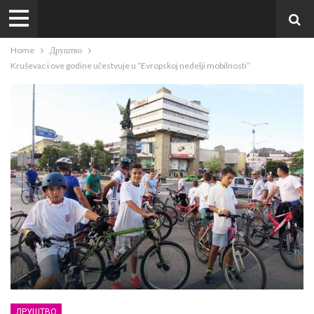
Home
Друштво
Kruševac i ove godine učestvuje u “Evropskoj nedelji mobilnosti”
ДРУШТВО