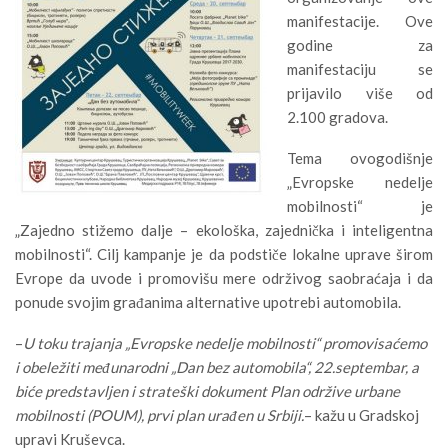
manifestacije. Ove
godine za
manifestaciju se
prijavilo više od
2.100 gradova.
Tema ovogodišnje
„Evropske nedelje
mobilnosti“ je
„Zajedno stižemo dalje – ekološka, zajednička i inteligentna
mobilnosti“. Cilj kampanje je da podstiče lokalne uprave širom
Evrope da uvode i promovišu mere održivog saobraćaja i da
ponude svojim građanima alternative upotrebi automobila.
–
U toku trajanja „Evropske nedelje mobilnosti“ promovisaćemo
i obeležiti međunarodni „Dan bez automobila“, 22.septembar, a
biće predstavljen i strateški dokument Plan održive urbane
mobilnosti (POUM), prvi plan urađen u Srbiji.
– kažu u Gradskoj
upravi Kruševca.