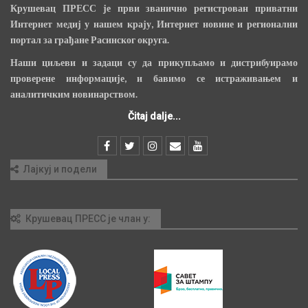
Крушевац ПРЕСС је први званично регистрован приватни
Интернет медиј у нашем крају, Интернет новине и регионални
портал за грађане Расинског округа.
Наши циљеви и задаци су да прикупљамо и дистрибуирамо
проверене информације, и бавимо се истраживањем и
аналитичким новинарством.
Čitaj dalje...
Лајкуј и подели
Крушевац ПРЕСС је члан у: