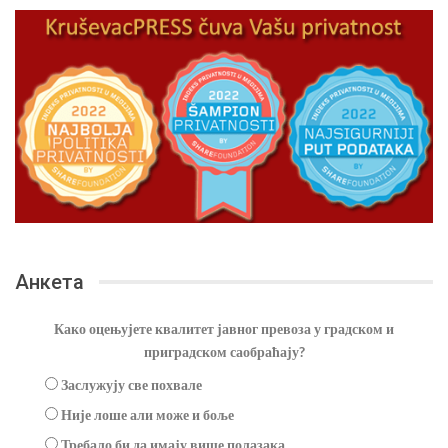
Анкета
Како оцењујете квалитет јавног превоза у градском и
приградском саобраћају?
Заслужују све похвале
Није лоше али може и боље
Требало би да имају више полазака