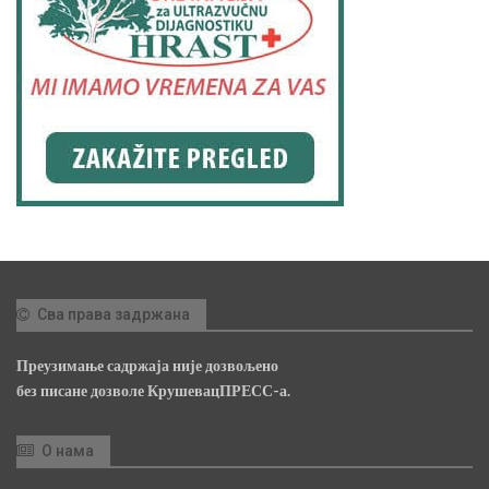
Сва права задржана
Преузимање садржаја није дозвољено
без писане дозволе КрушевацПРЕСС-а.
О нама