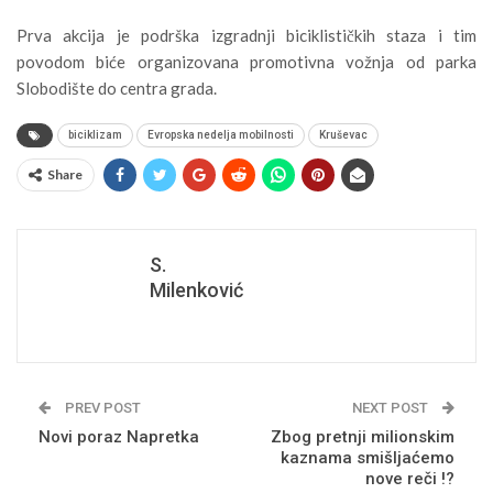
Prva akcija je podrška izgradnji biciklističkih staza i tim
povodom biće organizovana promotivna vožnja od parka
Slobodište do centra grada.
biciklizam
Evropska nedelja mobilnosti
Kruševac
Share
S.
Milenković
PREV POST
NEXT POST
Novi poraz Napretka
Zbog pretnji milionskim
kaznama smišljaćemo
nove reči !?