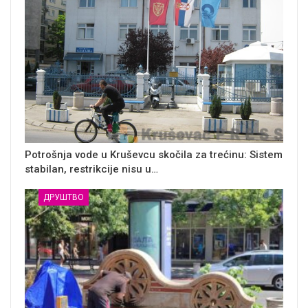
Potrošnja vode u Kruševcu skočila za trećinu: Sistem
stabilan, restrikcije nisu u…
ДРУШТВО