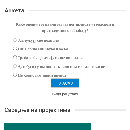
Анкета
Како оцењујете квалитет јавног превоза у градском и
приградском саобраћају?
Заслужују све похвале
Није лоше али може и боље
Требало би да имају више полазака
Аутобуси су им лошег квалитета и стално касне
Не користим јавни превоз
Види резултате
Сарадња на пројектима