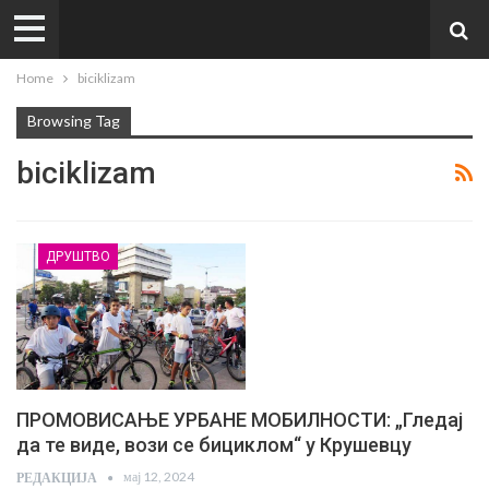
Home
biciklizam
Browsing Tag
biciklizam
ДРУШТВО
ПРОМОВИСАЊЕ УРБАНЕ МОБИЛНОСТИ: „Гледај
да те виде, вози се бициклом“ у Крушевцу
мај 12, 2024
РЕДАКЦИЈА