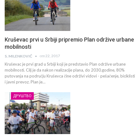
Kruševac prvi u Srbiji pripremio Plan održive urbane
mobilnosti
сеп 22, 2017
S. MILENKOVIĆ
Kruševac je prvi grad u Srbiji koji je predstavio Plan održive urbane
mobilnosti. Cilj je da nakon realizacije plana, do 2030.godine, 80%
putovanja na području Kruševca čine održivi vidovi - pešačenje, biciklisti
i javni prevoz. Plan je…
ДРУШТВО