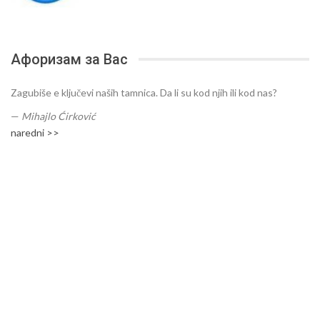
Афоризам за Вас
Zagubiše e ključevi naših tamnica. Da li su kod njih ili kod nas?
—
Mihajlo Ćirković
naredni >>