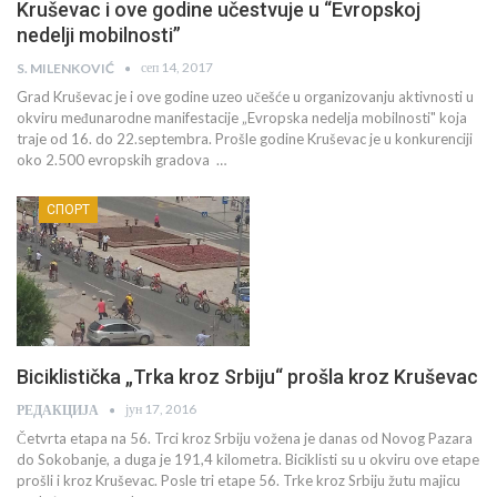
Kruševac i ove godine učestvuje u “Evropskoj
nedelji mobilnosti”
сеп 14, 2017
S. MILENKOVIĆ
Grad Kruševac je i ove godine uzeo učešće u organizovanju aktivnosti u
okviru međunarodne manifestacije „Evropska nedelja mobilnosti" koja
traje od 16. do 22.septembra. Prošle godine Kruševac je u konkurenciji
oko 2.500 evropskih gradova …
СПОРТ
Biciklistička „Trka kroz Srbiju“ prošla kroz Kruševac
јун 17, 2016
РЕДАКЦИЈА
Četvrta etapa na 56. Trci kroz Srbiju vožena je danas od Novog Pazara
do Sokobanje, a duga je 191,4 kilometra. Biciklisti su u okviru ove etape
prošli i kroz Kruševac. Posle tri etape 56. Trke kroz Srbiju žutu majicu