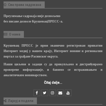
Сва права задржана
Преузимање садржаја није дозвољено
без писане дозволе КрушевацПРЕСС-а.
О нама
Крушевац ПРЕСС је први званично регистрован приватни
Интернет медиј у нашем крају, Интернет новине и регионални
портал за грађане Расинског округа.
Наши циљеви и задаци су да прикупљамо и дистрибуирамо
проверене информације, и бавимо се истраживањем и
аналитичким новинарством.
Čitaj dalje...
Лајкуј и подели