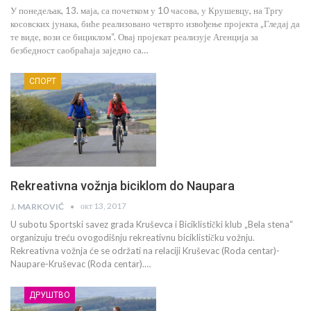
У понедељак, 13. маја, са почетком у 10 часова, у Крушевцу, на Тргу
косовских јунака, биће реализовано четврто извођење пројекта „Гледај да
те виде, вози се бициклом“. Овај пројекат реализује Агенција за
безбедност саобраћаја заједно са…
СПОРТ
Rekreativna vožnja biciklom do Naupara
окт 13, 2017
J. MARKOVIĆ
U subotu Sportski savez grada Kruševca i Biciklistički klub „Bela stena“
organizuju treću ovogodišnju rekreativnu biciklističku vožnju.
Rekreativna vožnja će se održati na relaciji Kruševac (Roda centar)-
Naupare-Kruševac (Roda centar).…
ДРУШТВО