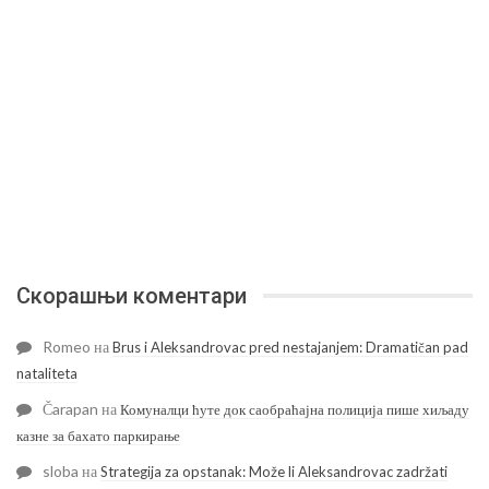
Скорашњи коментари
Romeo
на
Brus i Aleksandrovac pred nestajanjem: Dramatičan pad
nataliteta
Čarapan
на
Комуналци ћуте док саобраћајна полиција пише хиљаду
казне за бахато паркирање
sloba
на
Strategija za opstanak: Može li Aleksandrovac zadržati