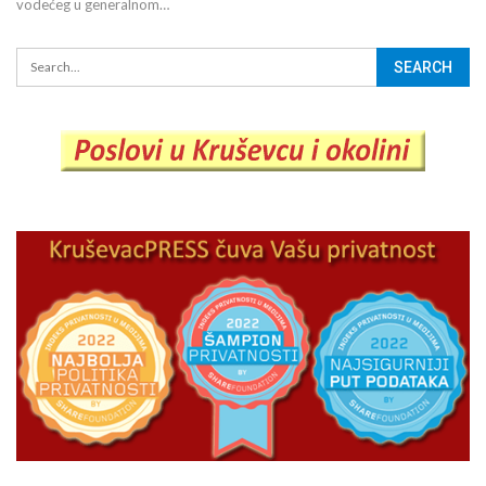
vodećeg u generalnom…