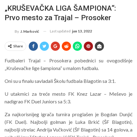
„KRUŠEVAČKA LIGA ŠAMPIONA“:
Prvo mesto za Trajal – Prosoker
Last updated
јан 13, 2022
By
J. Marković
Share
Fudbaleri Trajal – Prosokera pobednici su ovogodišnje
„Kruševačke lige šampiona“ u malom fudbalu.
Oni su u finalu savladali Školu fudbala Blagotin sa 3:1.
U utakmici za treće mesto FK Knez Lazar – Meševo je
nadigrao FK Duel Juniors sa 5:3.
Za najkorisnijeg igrača turnira proglašen je Bogdan Dunjić
(FK Duel). Najbolji golman je Luka Brkić (ŠF Blagotin),
najbolji strelac Andrija Vučković (ŠF Blagotin) sa 14 golova, a