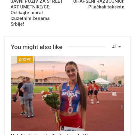
JAVNI POZIV ZA STREET
UHAPŠENI RAZBOJNICI:
ART UMETNIKE/CE:
Pljačkali taksiste
Oslikajte mural
izuzetnim ženama
Srbije!
You might also like
All
СПОРТ