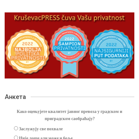
Анкета
Како оцењујете квалитет јавног превоза у градском и
приградском саобраћају?
Заслужују све похвале
Није лоше али може и боље