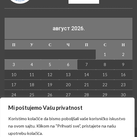
август 2026.
П
У
С
Ч
П
С
Н
1
2
3
4
5
6
7
8
9
10
11
12
13
14
15
16
17
18
19
20
21
22
23
24
25
26
27
28
29
30
31
Mi poštujemo Vašu privatnost
« јул
Koristimo kolačiće da bismo poboljšali vaše korisničko iskustvo
na ovom sajtu. Klikom na "Prihvati sve", pristajete na našu
upotrebu kolačića.