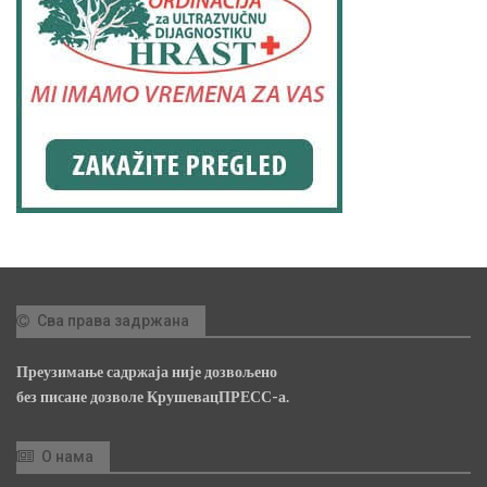
Сва права задржана
Преузимање садржаја није дозвољено
без писане дозволе КрушевацПРЕСС-а.
О нама