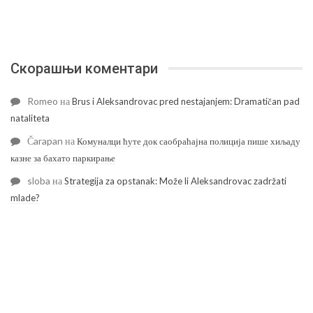
Скорашњи коментари
Romeo
на
Brus i Aleksandrovac pred nestajanjem: Dramatičan pad
nataliteta
Čarapan
на
Комуналци ћуте док саобраћајна полиција пише хиљаду
казне за бахато паркирање
sloba
на
Strategija za opstanak: Može li Aleksandrovac zadržati
mlade?