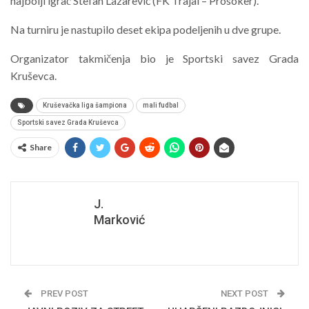
najbolji igrač Stefan Lazarević (FK Trajal – Prosoker).
Na turniru je nastupilo deset ekipa podeljenih u dve grupe.
Organizator takmičenja bio je Sportski savez Grada
Kruševca.
Kruševačka liga šampiona
mali fudbal
Sportski savez Grada Kruševca
Share
J.
Marković
PREV POST
NEXT POST