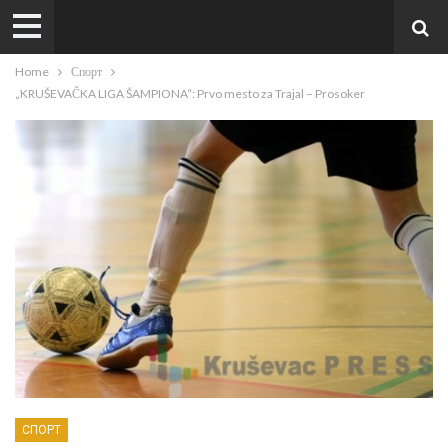
Home
Спорт
„KRUŠEVAČKA LIGA ŠAMPIONA“: Prvo mesto za Trajal – Prosoker
СПОРТ