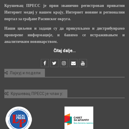
Крушевац ПРЕСС је први званично регистрован приватни
Интернет медиј у нашем крају, Интернет новине и регионални
портал за грађане Расинског округа.
Наши циљеви и задаци су да прикупљамо и дистрибуирамо
проверене информације, и бавимо се истраживањем и
аналитичким новинарством.
Čitaj dalje...
Лајкуј и подели
Крушевац ПРЕСС је члан у: