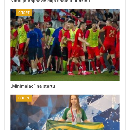
Natalija Vojinović cilja finale u Judžinu
СПОРТ
„Minimalac“ na startu
СПОРТ