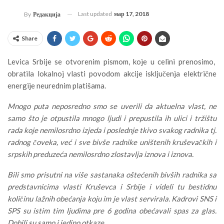
Last updated
мар 17, 2018
By
Редакција
Share
Levica Srbije se otvorenim pismom, koje u celini prenosimo,
obratila lokalnoj vlasti povodom akcije isključenja električne
energije neurednim platišama.
Mnogo puta neposredno smo se uverili da aktuelna vlast, ne
samo što je otpustila mnogo ljudi i prepustila ih ulici i tržištu
rada koje nemilosrdno izjeda i poslednje tkivo svakog radnika tj.
radnog čoveka, već i sve bivše radnike uništenih kruševačkih i
srpskih preduzeća nemilosrdno zlostavlja iznova i iznova.
Bili smo prisutni na više sastanaka oštećenih bivših radnika sa
predstavnicima vlasti Kruševca i Srbije i videli tu bestidnu
količinu lažnih obećanja koju im je vlast servirala. Kadrovi SNS i
SPS su istim tim ljudima pre 6 godina obećavali spas za glas.
Dobili su samo i jedino otkaze.