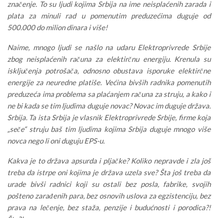
značenje. To su ljudi kojima Srbija na ime neisplaćenih zarada i
plata za minuli rad u pomenutim preduzećima duguje od
500.000 do milion dinara i više!
Naime, mnogo ljudi se našlo na udaru Elektroprivrede Srbije
zbog neisplaćenih računa za elektirčnu energiju. Krenula su
isključenja potrošača, odnosno obustava isporuke elektirčne
energije za neuredne platiše. Većina bivših radnika pomenutih
preduzeća ima problema sa plaćanjem računa za struju, a kako i
ne bi kada se tim ljudima duguje novac? Novac im duguje država.
Srbija. Ta ista Srbija je vlasnik Elektroprivrede Srbije, firme koja
„seče“ struju baš tim ljudima kojima Srbija duguje mnogo više
novca nego li oni duguju EPS-u.
Kakva je to država apsurda i pljačke? Koliko nepravde i zla još
treba da istrpe oni kojima je država uzela sve? Šta još treba da
urade bivši radnici koji su ostali bez posla, fabrike, svojih
pošteno zarađenih para, bez osnovih uslova za egzistenciju, bez
prava na lečenje, bez staža, penzije i budućnosti i porodica?!