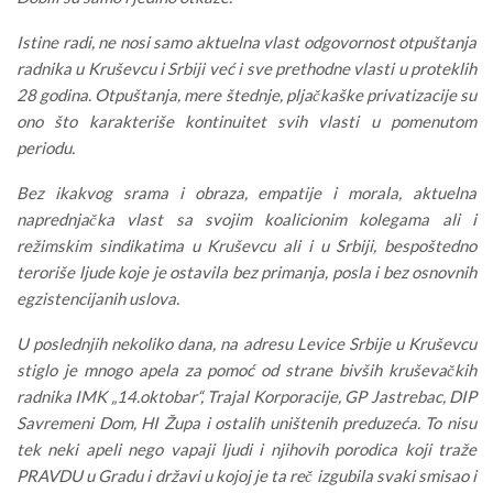
Istine radi, ne nosi samo aktuelna vlast odgovornost otpuštanja
radnika u Kruševcu i Srbiji već i sve prethodne vlasti u proteklih
28 godina. Otpuštanja, mere štednje, pljačkaške privatizacije su
ono što karakteriše kontinuitet svih vlasti u pomenutom
periodu.
Bez ikakvog srama i obraza, empatije i morala, aktuelna
naprednjačka vlast sa svojim koalicionim kolegama ali i
režimskim sindikatima u Kruševcu ali i u Srbiji, bespoštedno
teroriše ljude koje je ostavila bez primanja, posla i bez osnovnih
egzistencijanih uslova.
U poslednjih nekoliko dana, na adresu Levice Srbije u Kruševcu
stiglo je mnogo apela za pomoć od strane bivših kruševačkih
radnika IMK „14.oktobar“, Trajal Korporacije, GP Jastrebac, DIP
Savremeni Dom, HI Župa i ostalih uništenih preduzeća. To nisu
tek neki apeli nego vapaji ljudi i njihovih porodica koji traže
PRAVDU u Gradu i državi u kojoj je ta reč izgubila svaki smisao i