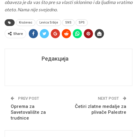
obaveza je da vas što pre sa vlasti sklonimo i da ljudima vratimo
oteto. Nama nije svejedno.
Kruševac
Levica Srbije
SNS
SPS
Share
Редакција
PREV POST
NEXT POST
Oprema za
Četiri zlatne medalje za
Savetovalište za
plivače Palestre
trudnice