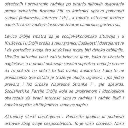
oštećenih i prevarenih radnika po pitanju njihovih dugovanja
prema privatnim firmama čiji su korisnici upravo pomenuti
radnici (kablovska, internet i dr) , a takođe oštećene možete
namiriti i kroz vaučere (osnovne životne namirnice, gorivo i sl.)
Levica Srbije smatra da je socijal-ekonomska situacija i u
Kruševcu i u Srbiji prešla svaku granicu ljudskosti i dostojanstva
i da posledice svega što se dešava mogu biti daleko ozbiljnije.
Ukoliko aktuelna vlast zaista brine za ljude, kako to učestalo
naglašava, a u praksi dokazuje sasvim suprotno, onda je vreme
da to pokaže na delu i to baš ovako, konkretno, kako to mi
predlažemo. Sve ostalo je traženje alibija, izgovora i još jedna
prevara i laž Srpske Napredne Stranke i , gle’ apsurda,
Socijalističke Partije Srbije koja se programom i ideologijom
obavezala da brani interese upravo radnika i radnih ljudi i
čoveka uopšte, ali činjenično, samo na papiru.
Aktuelnoj vlasti poručujemo : Pomozite ljudima ili podnesti
ostavke zbog svoje nesposobnosti. To je vaša obaveza. Naša