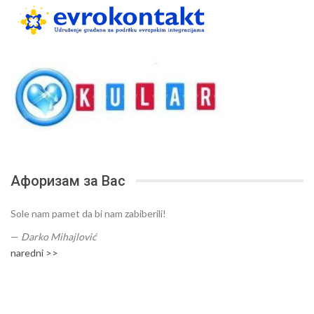
Афоризам за Вас
Sole nam pamet da bi nam zabiberili!
—
Darko Mihajlović
naredni >>