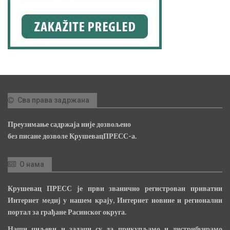
Сва права задржана
Преузимање садржаја није дозвољено
без писане дозволе КрушевацПРЕСС-а.
О нама
Крушевац ПРЕСС је први званично регистрован приватни
Интернет медиј у нашем крају, Интернет новине и регионални
портал за грађане Расинског округа.
Наши циљеви и задаци су да прикупљамо и дистрибуирамо