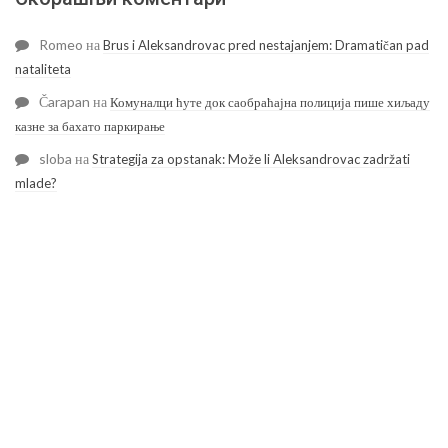
Romeo
на
Brus i Aleksandrovac pred nestajanjem: Dramatičan pad
nataliteta
Čarapan
на
Комуналци ћуте док саобраћајна полиција пише хиљаду
казне за бахато паркирање
sloba
на
Strategija za opstanak: Može li Aleksandrovac zadržati
mlade?