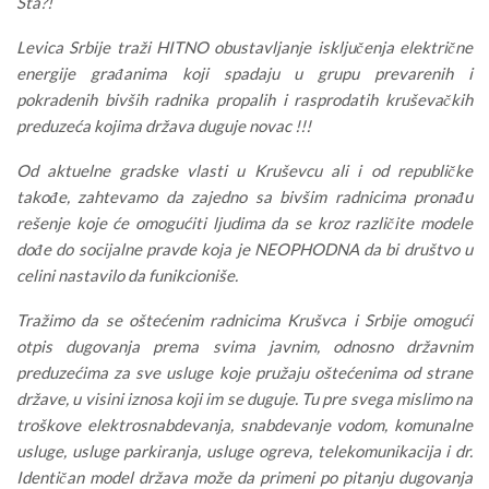
Šta?!
Levica Srbije traži HITNO obustavljanje isključenja električne
energije građanima koji spadaju u grupu prevarenih i
pokradenih bivših radnika propalih i rasprodatih kruševačkih
preduzeća kojima država duguje novac !!!
Od aktuelne gradske vlasti u Kruševcu ali i od republičke
takođe, zahtevamo da zajedno sa bivšim radnicima pronađu
rešenje koje će omogućiti ljudima da se kroz različite modele
dođe do socijalne pravde koja je NEOPHODNA da bi društvo u
celini nastavilo da funikcioniše.
Tražimo da se oštećenim radnicima Krušvca i Srbije omogući
otpis dugovanja prema svima javnim, odnosno državnim
preduzećima za sve usluge koje pružaju oštećenima od strane
države, u visini iznosa koji im se duguje. Tu pre svega mislimo na
troškove elektrosnabdevanja, snabdevanje vodom, komunalne
usluge, usluge parkiranja, usluge ogreva, telekomunikacija i dr.
Identičan model država može da primeni po pitanju dugovanja