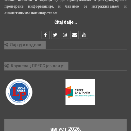
проверене информације, и бавимо се истраживањем и
аналитичким новинарством.
Čitaj dalje...
Лајкуј и подели
Крушевац ПРЕСС је члан у:
август 2026.