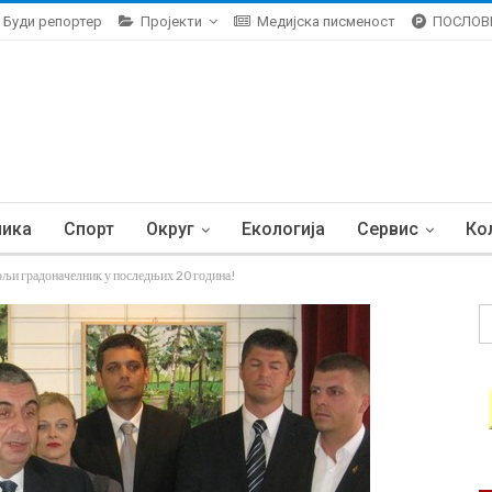
Буди репортер
Пројекти
Медијска писменост
ПОСЛОВ
ника
Спорт
Округ
Екологија
Сервис
Ко
 градоначелник у последњих 20 година!