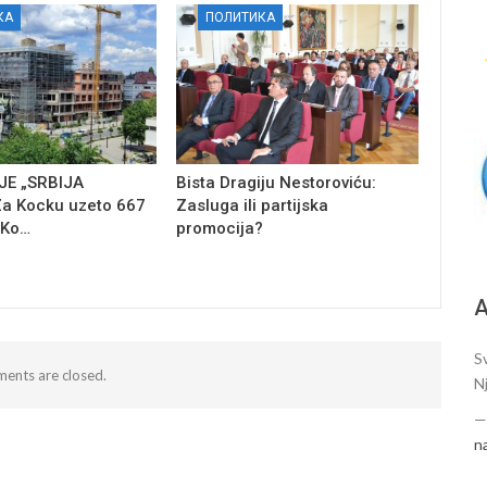
КА
ПОЛИТИКА
E „SRBIJA
Bista Dragiju Nestoroviću:
a Kocku uzeto 667
Zasluga ili partijska
 Ko…
promocija?
А
S
ents are closed.
N
n