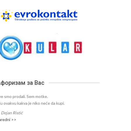
форизам за Вас
ve smo prodali. Sem motke.
ju ovakvu kakva je niko neće da kupi.
—
Dejan Ristić
aredni >>