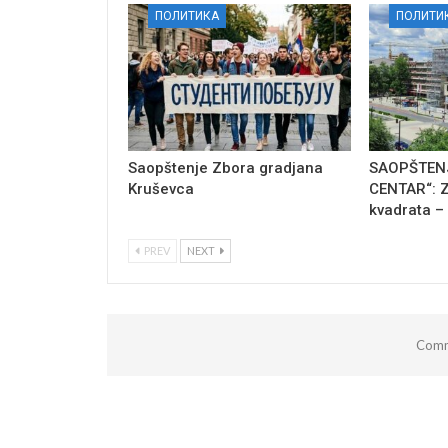
ПОЛИТИКА
ПОЛИТИ
Saopštenje Zbora gradjana
SAOPŠTENJ
Kruševca
CENTAR“: Z
kvadrata –
PREV
NEXT
Comm