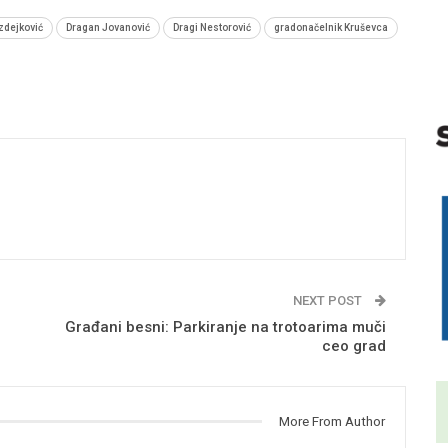
zdejković
Dragan Jovanović
Dragi Nestorović
gradonačelnik Kruševca
NEXT POST
Građani besni: Parkiranje na trotoarima muči
ceo grad
More From Author