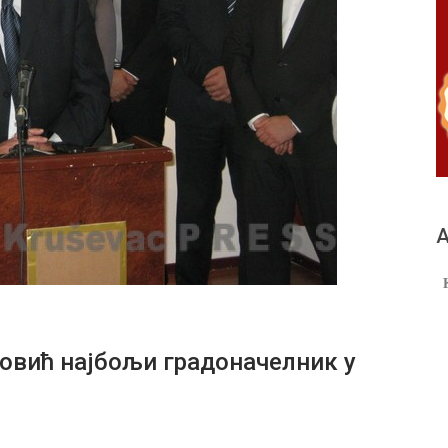
А
вић најбољи градоначелник у