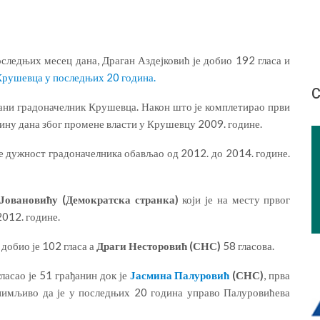
оследњих месец дана, Драган Аздејковић је добио 192 гласа и
Крушевца у последњих 20 година.
С
рани градоначелник Крушевца. Након што је комплетирао први
одину дана због промене власти у Крушевцу 2009. године.
је дужност градоначелника обављао од 2012. до 2014. године.
Јовановићу (Демократска странка)
који је на месту првог
2012. године.
добио је 102 гласа а
Драги Несторовић (СНС)
58 гласова.
ласао је 51 грађанин док је
Јасмина Палуровић
(СНС)
, прва
нимљиво да је у последњих 20 година управо Палуровићева