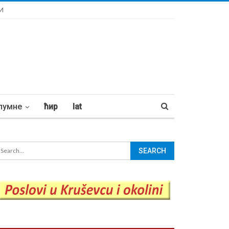
И
лумне
ћир
lat