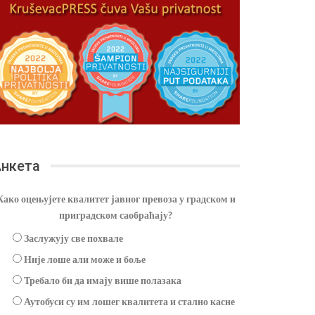
нкета
Како оцењујете квалитет јавног превоза у градском и
приградском саобраћају?
Заслужују све похвале
Није лоше али може и боље
Требало би да имају више полазака
Аутобуси су им лошег квалитета и стално касне