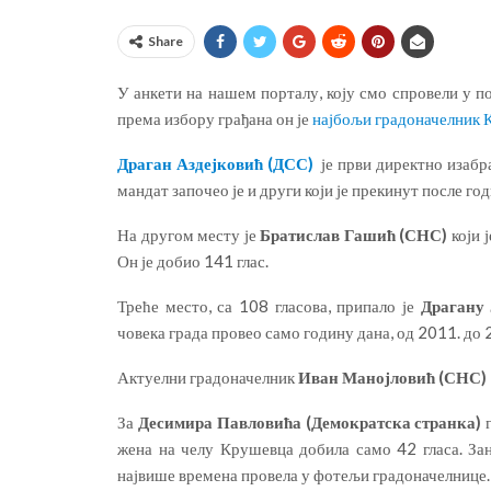
Share
У анкети на нашем порталу, коју смо спровели у п
према избору грађана он је
најбољи градоначелник 
Драган Аздејковић (ДСС)
је први директно изаб
мандат започео је и други који је прекинут после г
На другом месту је
Братислав Гашић (СНС)
који 
Он је добио 141 глас.
Треће место, са 108 гласова, припало је
Драгану 
човека града провео само годину дана, од 2011. до 
Актуелни градоначелник
Иван Манојловић (СНС)
За
Десимира Павловића (Демократска странка)
г
жена на челу Крушевца добила само 42 гласа. За
највише времена провела у фотељи градоначелнице.