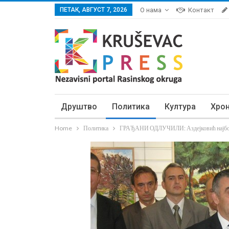
ПЕТАК, АВГУСТ 7, 2026
О нама
Контакт
Друштво
Политика
Култура
Хро
Home
Политика
ГРАЂАНИ ОДЛУЧИЛИ: Аздејковић најбољи