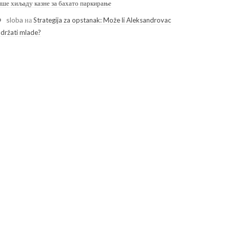
ише хиљаду казне за бахато паркирање
sloba
на
Strategija za opstanak: Može li Aleksandrovac
adržati mlade?