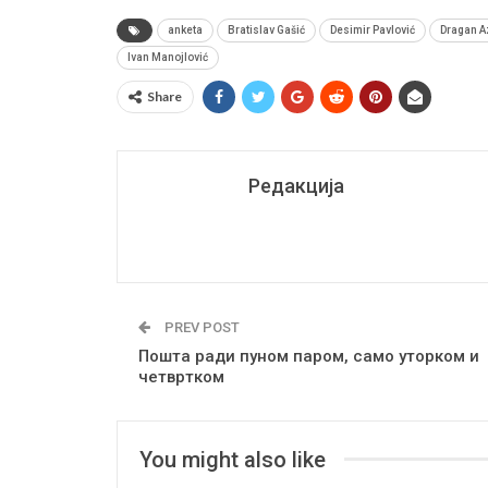
anketa
Bratislav Gašić
Desimir Pavlović
Dragan A
Ivan Manojlović
Share
Редакција
PREV POST
Пошта ради пуном паром, само уторком и
четвртком
You might also like