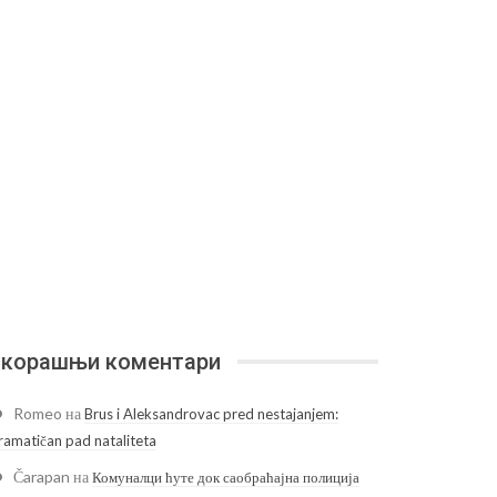
корашњи коментари
Romeo
на
Brus i Aleksandrovac pred nestajanjem:
ramatičan pad nataliteta
Čarapan
на
Комуналци ћуте док саобраћајна полиција