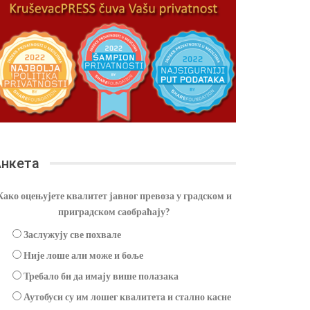
нкета
Како оцењујете квалитет јавног превоза у градском и
приградском саобраћају?
Заслужују све похвале
Није лоше али може и боље
Требало би да имају више полазака
Аутобуси су им лошег квалитета и стално касне