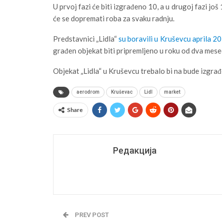
U prvoj fazi će biti izgrađeno 10, a u drugoj fazi jo
će se dopremati roba za svaku radnju.
Predstavnici „Lidla“
su boravili u Kruševcu aprila 2
građen objekat biti pripremljeno u roku od dva mese
Objekat „Lidla“ u Kruševcu trebalo bi na bude izg
aerodrom
Kruševac
Lidl
market
Share
Редакција
PREV POST