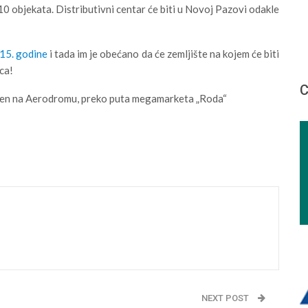
š 10 objekata. Distributivni centar će biti u Novoj Pazovi odakle
015. godine
i tada im je obećano da će zemljište na kojem će biti
ca!
С
rađen na Aerodromu, preko puta megamarketa „Roda“
NEXT POST