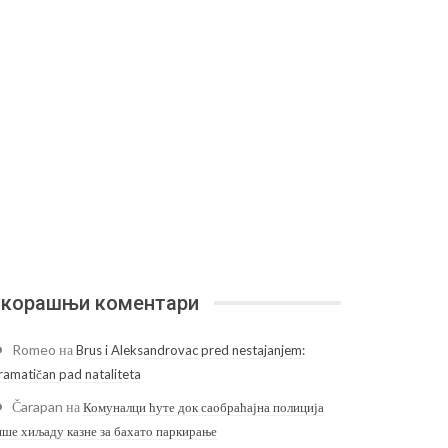
корашњи коментари
Romeo
на
Brus i Aleksandrovac pred nestajanjem:
ramatičan pad nataliteta
Čarapan
на
Комуналци ћуте док саобраћајна полиција
ише хиљаду казне за бахато паркирање