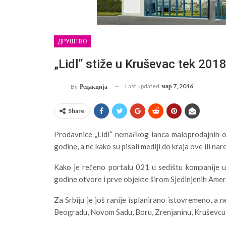
ДРУШТВО
„Lidl“ stiže u Kruševac tek 2018
Last updated
мар 7, 2016
By
Редакција
Share
Prodavnice „Lidl“ nemačkog lanca maloprodajnih o
godine, a ne kako su pisali mediji do kraja ove ili na
Kako je rečeno portalu 021 u sedištu kompanije u
godine otvore i prve objekte širom Sjedinjenih Američ
Za Srbiju je još ranije isplanirano istovremeno, a n
Beogradu, Novom Sadu, Boru, Zrenjaninu, Kruševcu,