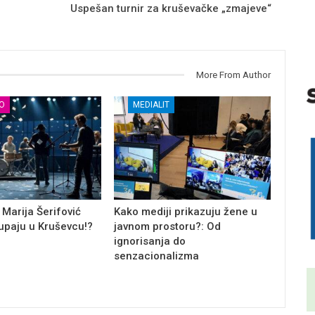
Uspešan turnir za kruševačke „zmajeve“
More From Author
О
MEDIALIT
 Marija Šerifović
Kako mediji prikazuju žene u
tupaju u Kruševcu!?
javnom prostoru?: Od
ignorisanja do
senzacionalizma