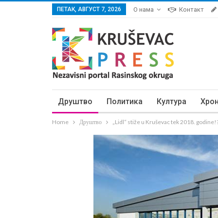
ПЕТАК, АВГУСТ 7, 2026
О нама
Контакт
Друштво
Политика
Култура
Хро
Home
Друштво
„Lidl“ stiže u Kruševac tek 2018. godine!