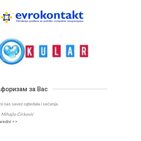
форизам за Вас
bi nas savez ogledala i sećanja.
—
Mihajlo Ćirković
aredni >>