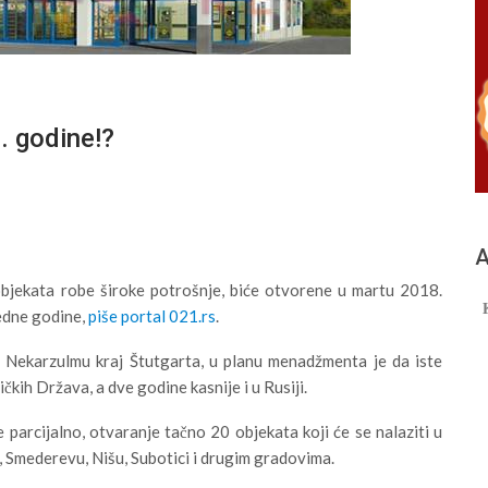
. godine!?
А
bjekata robe široke potrošnje, biće otvorene u martu 2018.
redne godine,
piše portal 021.rs
.
 Nekarzulmu kraj Štutgarta, u planu menadžmenta je da iste
kih Država, a dve godine kasnije i u Rusiji.
e parcijalno, otvaranje tačno 20 objekata koji će se nalaziti u
 Smederevu, Nišu, Subotici i drugim gradovima.