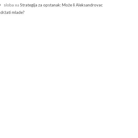
sloba
на
Strategija za opstanak: Može li Aleksandrovac
adržati mlade?