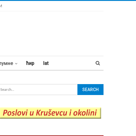
И
лумне
ћир
lat