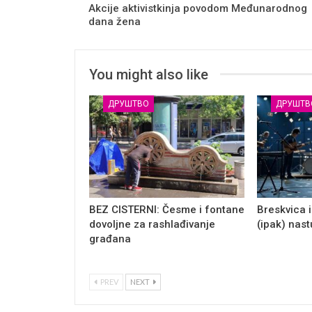
Akcije aktivistkinja povodom Međunarodnog
dana žena
You might also like
ДРУШТВО
ДРУШТВ
BEZ CISTERNI: Česme i fontane
Breskvica i
dovoljne za rashlađivanje
(ipak) nas
građana
PREV
NEXT