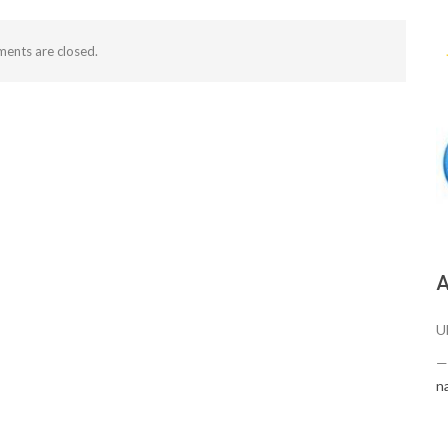
ents are closed.
А
U
n