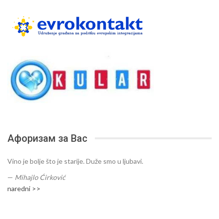
Афоризам за Вас
Vino je bolje što je starije. Duže smo u ljubavi.
—
Mihajlo Ćirković
naredni >>