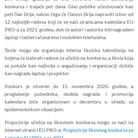
konkursa i trajaće pet dana. Glas publike učestvovaće kao
peti član žirija, nakon čega će članovi žirija napraviti izbor od
12 najboljih radova koji će se naći stranicama kalendara EU
PRO-a za 2021. godinu, dok će autori i autorke biti nagrađeni
laptop i tablet računarima i mobilnim telefonima.
Škole mogu da organizuju interna školska takmičenja na
kojima će izabrati radove za učešće na konkursu, a škola koja
se pokaže kao najbolja u angažovanju i organizaciji dobiće
kao nagradu laptop i projektor.
Konkurs je otvoren do 15. novembra 2020. godine, a
proglašenje pobednika, dodela nagrada i promocija
kalendara biće organizovani u decembru u skladu sa
epidemiološkom situacijom.
Propozicije učešća na likovnom konkursu mogu se naći na
internet stranici EU PRO-a:
Propozicije likovnog konkursa za
kalendar EU PRO-a za 2021.