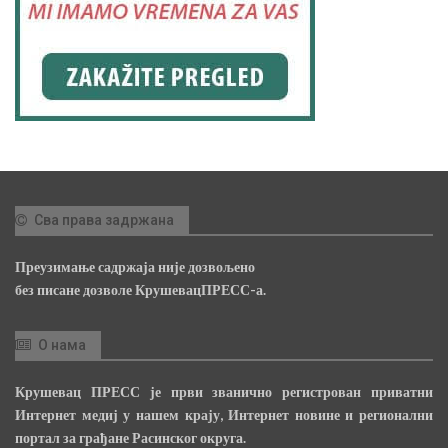
Сва права задржана
Преузимање садржаја није дозвољено
без писане дозволе КрушевацПРЕСС-а.
О нама
Крушевац ПРЕСС је први званично регистрован приватни
Интернет медиј у нашем крају, Интернет новине и регионални
портал за грађане Расинског округа.