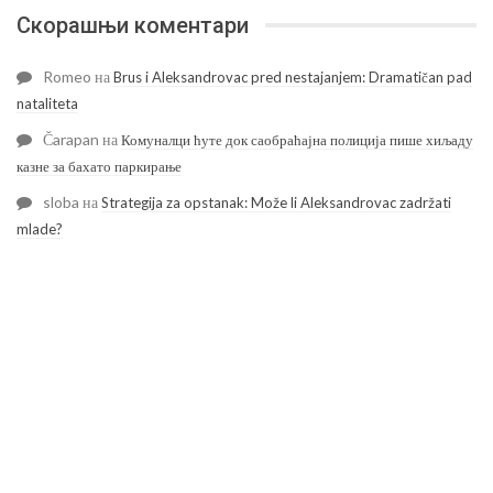
Скорашњи коментари
Romeo
на
Brus i Aleksandrovac pred nestajanjem: Dramatičan pad
nataliteta
Čarapan
на
Комуналци ћуте док саобраћајна полиција пише хиљаду
казне за бахато паркирање
sloba
на
Strategija za opstanak: Može li Aleksandrovac zadržati
mlade?