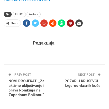
EU PRO
konkurs
Share
Редакција
PREV POST
NEXT POST
NOVI PROJEKAT: „Za
POŽAR U KRUŠEVCU:
aktivno uključivanje i
Izgoreo vlasnik kuće
prava Romkinja na
Zapadnom Balkanu“