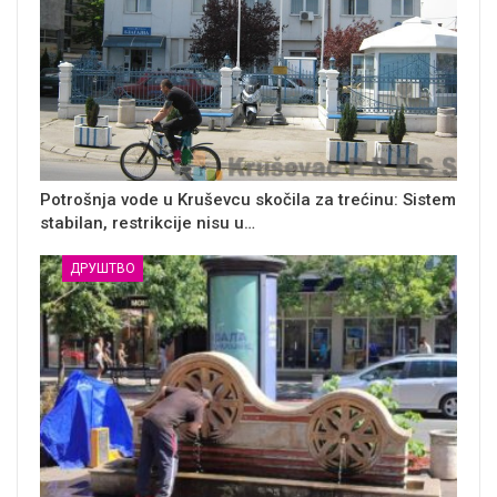
Potrošnja vode u Kruševcu skočila za trećinu: Sistem
stabilan, restrikcije nisu u…
ДРУШТВО