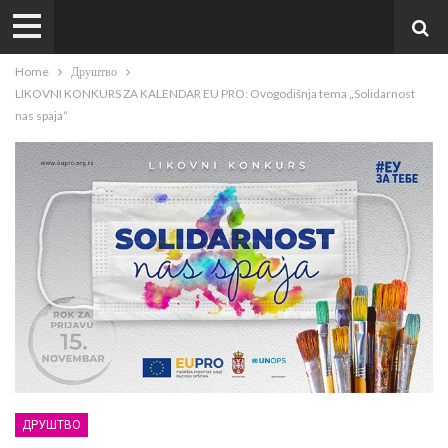
Home
Друштво
LIKOVNI KONKURS ZA KALENDAR EU PRO: Ovogodišnja tema „Solidarnost
nas spaja“
ДРУШТВО