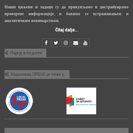
Наши циљеви и задаци су да прикупљамо и дистрибуирамо
проверене информације, и бавимо се истраживањем и
аналитичким новинарством.
Čitaj dalje...
Лајкуј и подели
Крушевац ПРЕСС је члан у: