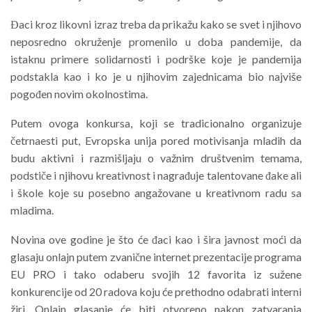
Đaci kroz likovni izraz treba da prikažu kako se svet i njihovo
neposredno okruženje promenilo u doba pandemije, da
istaknu primere solidarnosti i podrške koje je pandemija
podstakla kao i ko je u njihovim zajednicama bio najviše
pogođen novim okolnostima.
Putem ovoga konkursa, koji se tradicionalno organizuje
četrnaesti put, Evropska unija pored motivisanja mladih da
budu aktivni i razmišljaju o važnim društvenim temama,
podstiče i njihovu kreativnost i nagrađuje talentovane đake ali
i škole koje su posebno angažovane u kreativnom radu sa
mladima.
Novina ove godine je što će đaci kao i šira javnost moći da
glasaju onlajn putem zvanične internet prezentacije programa
EU PRO i tako odaberu svojih 12 favorita iz sužene
konkurencije od 20 radova koju će prethodno odabrati interni
žiri. Onlajn glasanje će biti otvoreno nakon zatvaranja