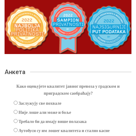
Анкета
Како оцењујете квалитет јавног превоза у градском и
приградском саобраћају?
Заслужују све похвале
Није лоше али може и боље
Требало би да имају више полазака
Аутобуси су им лошег квалитета и стално касне