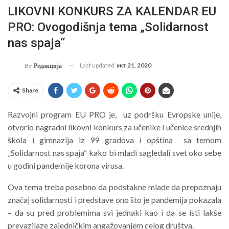
LIKOVNI KONKURS ZA KALENDAR EU
PRO: Ovogodišnja tema „Solidarnost
nas spaja“
Last updated
окт 21, 2020
By
Редакција
Share
Razvojni program EU PRO je, uz podršku Evropske unije,
otvorio nagradni likovni konkurs za učenike i učenice srednjih
škola i gimnazija iz 99 gradova i opština sa temom
„Solidarnost nas spaja“ kako bi mladi sagledali svet oko sebe
u godini pandemije korona virusa.
Ova tema treba posebno da podstakne mlade da prepoznaju
značaj solidarnosti i predstave ono što je pandemija pokazala
– da su pred problemima svi jednaki kao i da se isti lakše
prevazilaze zajedničkim angažovanjem celog društva.