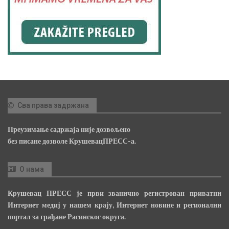
Сва права задржана
Преузимање садржаја није дозвољено
без писане дозволе КрушевацПРЕСС-а.
О нама
Крушевац ПРЕСС је први званично регистрован приватни
Интернет медиј у нашем крају, Интернет новине и регионални
портал за грађане Расинског округа.