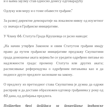
и о њима заузму став односно донесу одговарајућу
Одлуку или меру и о томе обавесте грађане.“
За развој директне демократије на локалном нивоу од изузетног
су значаја и Грађанске иницијативе.
У Члану 66. Статута Града Крушевца се јасно наводи:
„На начин утврђен Законом и овим Статутом грађани имају
право да путем грађанске иницијативе предлажу Скупштини
града доношење аката којима ће се уредити одређено питање из
надлежности града: промену Статута или других аката;
расписивање референдума о одређеним питањима као и да
подносе друге предлоге засноване на закону.
О предлогу из претходног става Скупштина је дужна да одржи
расправу и да достави образложен одговор грађанима у року од
60 дана, од добијања предлога.
Потребан број потписа за покретање грађанске