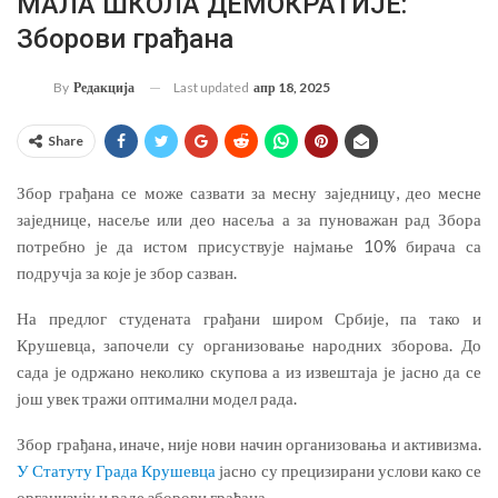
МАЛА ШКОЛА ДЕМОКРАТИЈЕ:
Зборови грађана
Last updated
апр 18, 2025
By
Редакција
Share
Збор грађана се може сазвати за месну заједницу, део месне
заједнице, насеље или део насеља а за пуноважан рад Збора
потребно је да истом присуствује најмање 10% бирача са
подручја за које је збор сазван.
На предлог студената грађани широм Србије, па тако и
Крушевца, започели су организовање народних зборова. До
сада је одржано неколико скупова а из извештаја је јасно да се
још увек тражи оптимални модел рада.
Збор грађана, иначе, није нови начин организовања и активизма.
У Статуту Града Крушевца
јасно су прецизирани услови како се
организују и раде зборови грађана.