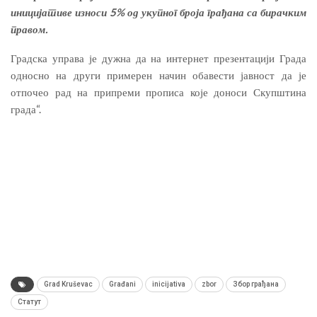
иницијативе износи 5% од укупног броја грађана са бирачким
правом.
Градска управа је дужна да на интернет презентацији Града
односно на други примерен начин обавести јавност да је
отпочео рад на припреми прописа које доноси Скупштина
града“.
Grad Kruševac
Građani
inicijativa
zbor
Збор грађана
Статут