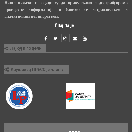
Наши циљеви и задаци су да прикупљамо и дистрибуирамо
проверене информације, и бавимо се истраживањем и
аналитичким новинарством.
Čitaj dalje...
Лајкуј и подели
Крушевац ПРЕСС је члан у: