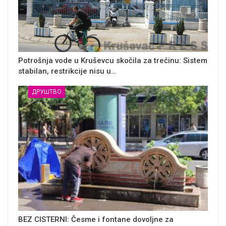
Potrošnja vode u Kruševcu skočila za trećinu: Sistem
stabilan, restrikcije nisu u…
ДРУШТВО
BEZ CISTERNI: Česme i fontane dovoljne za