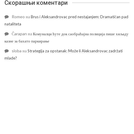
Скорашњи коментари
Romeo
на
Brus i Aleksandrovac pred nestajanjem: Dramatičan pad
nataliteta
Čarapan
на
Комуналци ћуте док саобраћајна полиција пише хиљаду
казне за бахато паркирање
sloba
на
Strategija za opstanak: Može li Aleksandrovac zadržati
mlade?