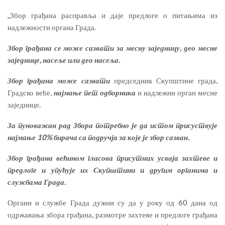
„Збор грађана расправља и даје предлоге о питањима из
надлежности органа Града.
Збор грађана се може сазвати за месну заједницу, део месне
заједнице, насеље или део насеља.
Збор грађана може сазвати
председник Скупштине града,
Градско веће,
најмање пет одборника
и надлежни орган месне
заједнице.
За пуноважан рад Збора потребно је да истом присуствује
најмање 10% бирача са подручја за које је збор сазван.
Збор грађана већином гласова присутних усваја захтеве и
предлоге и упућује их Скупштини и другим органима и
службама Града.
Органи и службе Града дужни су да у року од 60 дана од
одржавања збора грађана, размотре захтеве и предлоге грађана