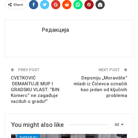
Share
Редакција
PREV POST
NEXT POST
CVETKOVIĆ
Deponiju „Moravište“
DEMANTUJE MUP I
mladi iz Ćićevca označili
GRADSKU VLAST: “BIN
kao jedan od ključnih
Komerc” ne zagađuje
problema
vazduh u gradu!”
You might also like
All
ЋИЋЕВАЦ