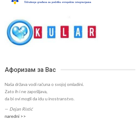
Афоризам за Вас
Naša država vodi računa o svojoj omladini.
Zato ih i ne zapošljava,
da bi ovi mogli da idu u inostranstvo.
—
Dejan Ristić
naredni >>