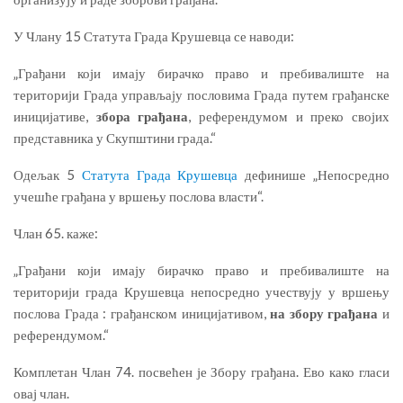
У Члану 15 Статута Града Крушевца се наводи:
„Грађани који имају бирачко право и пребивалиште на
територији Града управљају пословима Града путем грађанске
иницијативе,
збора грађана
, референдумом и преко својих
представника у Скупштини града.“
Одељак 5
Статута Града Крушевца
дефинише „Непосредно
учешће грађана у вршењу послова власти“.
Члан 65. каже:
„Грађани који имају бирачко право и пребивалиште на
територији града Крушевца непосредно учествују у вршењу
послова Града : грађанском иницијативом,
на збору грађана
и
референдумом.“
Комплетан Члан 74. посвећен је Збору грађана. Ево како гласи
овај члан.