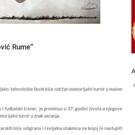
ović Rume“
А
jsko-tehnološke škole biće održan memorijalni turnir u malom
i fudbalski trener, je preminuo u 37. godini života a njegove
morijalni turnir u znak sećanja.
rskih biće odigrana i revijalna utakmica na kojoj će nastupiti