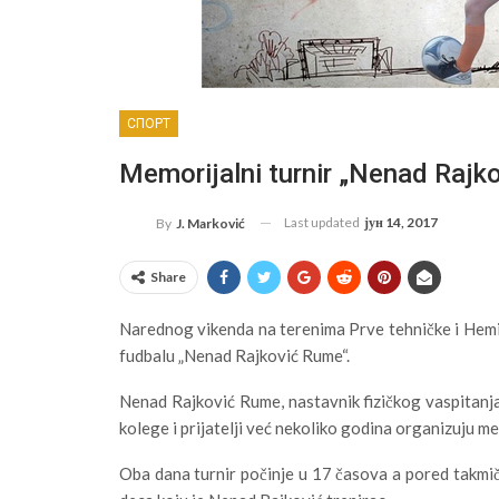
СПОРТ
Memorijalni turnir „Nenad Rajk
Last updated
јун 14, 2017
By
J. Marković
Share
Narednog vikenda na terenima Prve tehničke i Hemi
fudbalu „Nenad Rajković Rume“.
Nenad Rajković Rume, nastavnik fizičkog vaspitanja 
kolege i prijatelji već nekoliko godina organizuju me
Oba dana turnir počinje u 17 časova a pored takmiča