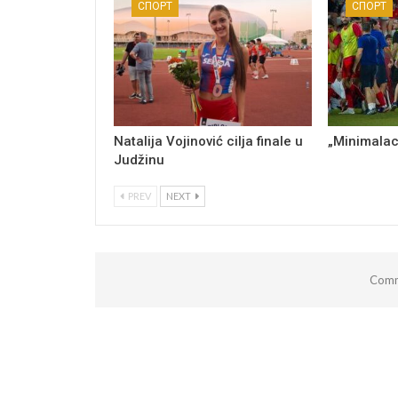
СПОРТ
СПОРТ
Natalija Vojinović cilja finale u
„Minimalac
Judžinu
PREV
NEXT
Comm