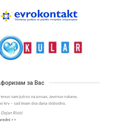
форизам за Вас
renuo sam jutros na posao, zavrnuo rukave,
ao krv – sad imam dva dana slobodno.
—
Dejan Ristić
aredni >>