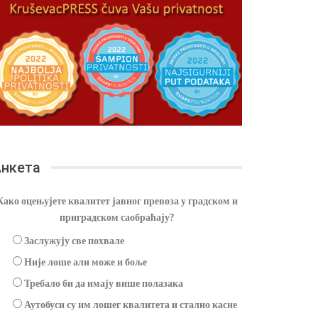
нкета
Како оцењујете квалитет јавног превоза у градском и
приградском саобраћају?
Заслужују све похвале
Није лоше али може и боље
Требало би да имају више полазака
Аутобуси су им лошег квалитета и стално касне