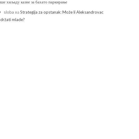
ише хиљаду казне за бахато паркирање
sloba
на
Strategija za opstanak: Može li Aleksandrovac
adržati mlade?