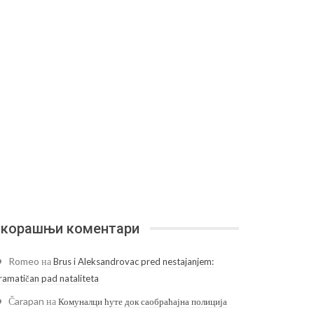
корашњи коментари
Romeo
на
Brus i Aleksandrovac pred nestajanjem:
ramatičan pad nataliteta
Čarapan
на
Комуналци ћуте док саобраћајна полиција