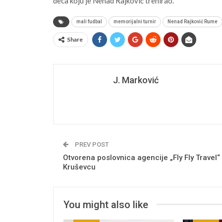
deca koju je Nenad Rajković trenirao.
mali fudbal
memorijalni turnir
Nenad Rajković Rume
Share
J. Marković
PREV POST
Otvorena poslovnica agencije „Fly Fly Travel“
Kruševcu
You might also like