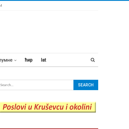
И
лумне
ћир
lat