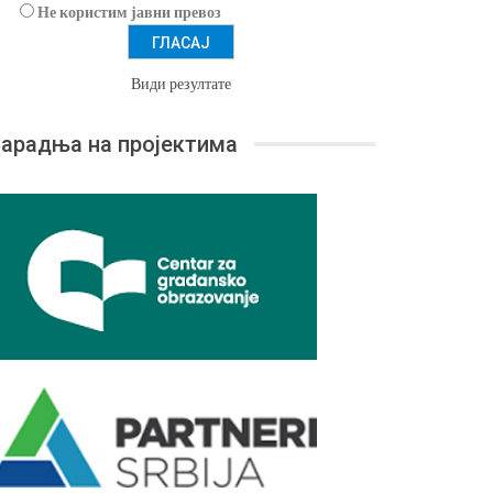
Не користим јавни превоз
Види резултате
арадња на пројектима