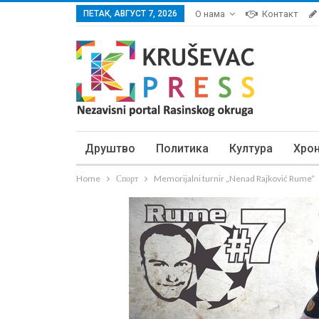
ПЕТАК, АВГУСТ 7, 2026
О нама
Контакт
Друштво
Политика
Култура
Хро
Home
Спорт
Memorijalni turnir „Nenad Rajković Rume“