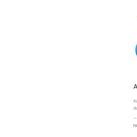
А
K
d
n