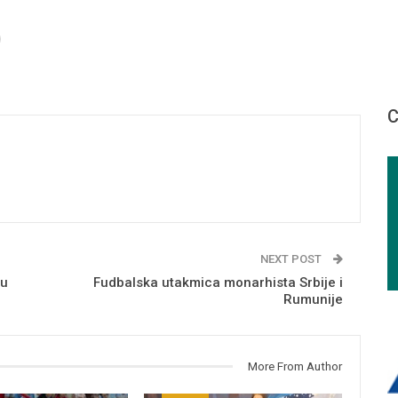
С
NEXT POST
 u
Fudbalska utakmica monarhista Srbije i
Rumunije
More From Author