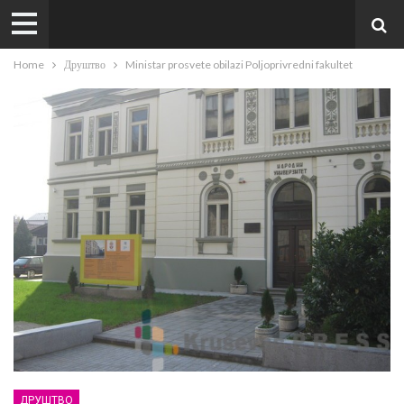
Home
Друштво
Ministar prosvete obilazi Poljoprivredni fakultet
ДРУШТВО