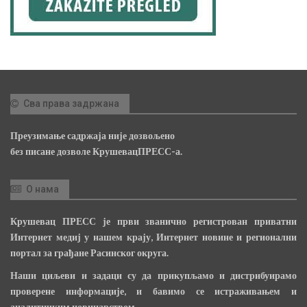
Сва права задржана
Преузимање садржаја није дозвољено
без писане дозволе КрушевацПРЕСС-а.
О нама
Крушевац ПРЕСС је први званично регистрован приватни
Интернет медиј у нашем крају, Интернет новине и регионални
портал за грађане Расинског округа.
Наши циљеви и задаци су да прикупљамо и дистрибуирамо
проверене информације, и бавимо се истраживањем и
аналитичким новинарством.