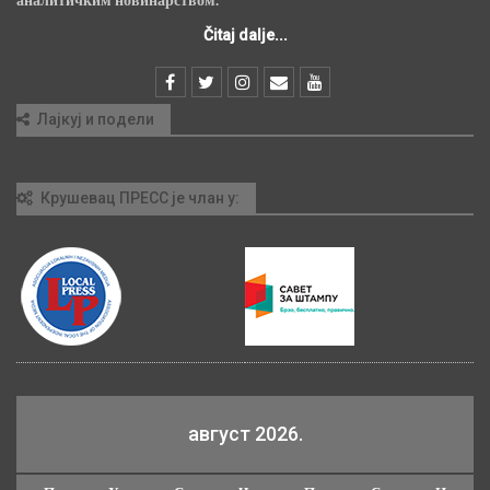
Čitaj dalje...
Лајкуј и подели
Крушевац ПРЕСС је члан у:
август 2026.