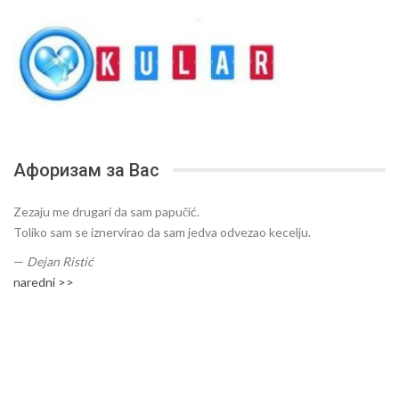
Афоризам за Вас
Zezaju me drugari da sam papučić.
Toliko sam se iznervirao da sam jedva odvezao kecelju.
—
Dejan Ristić
naredni >>