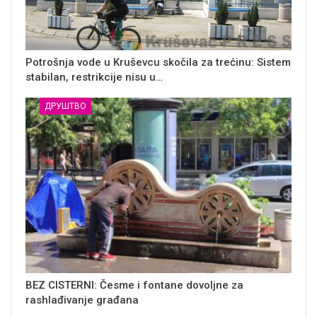
Potrošnja vode u Kruševcu skočila za trećinu: Sistem
stabilan, restrikcije nisu u…
ДРУШТВО
BEZ CISTERNI: Česme i fontane dovoljne za
rashlađivanje građana