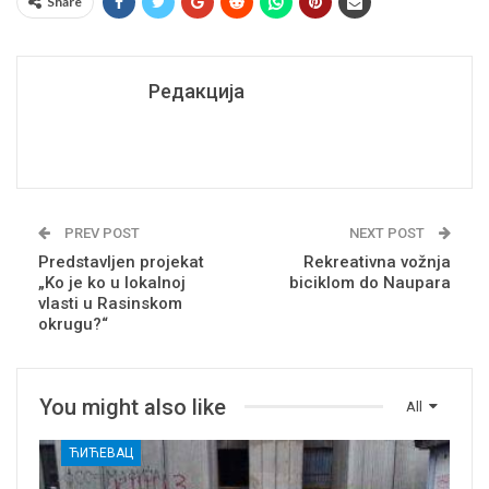
Share
Редакција
PREV POST
NEXT POST
Predstavljen projekat
Rekreativna vožnja
„Ko je ko u lokalnoj
biciklom do Naupara
vlasti u Rasinskom
okrugu?“
You might also like
All
ЋИЋЕВАЦ