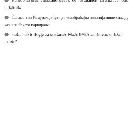
Romeo
на
Brus i Aleksandrovac pred nestajanjem: Dramatičan pad
nataliteta
Čarapan
на
Комуналци ћуте док саобраћајна полиција пише хиљаду
казне за бахато паркирање
sloba
на
Strategija za opstanak: Može li Aleksandrovac zadržati
mlade?