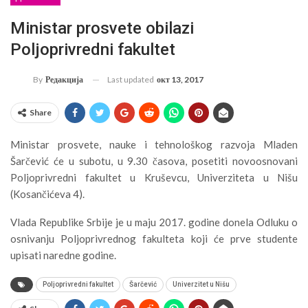
Ministar prosvete obilazi
Poljoprivredni fakultet
Last updated
окт 13, 2017
By
Редакција
Share
Ministar prosvete, nauke i tehnološkog razvoja Mladen
Šarčević će u subotu, u 9.30 časova, posetiti novoosnovani
Poljoprivredni fakultet u Kruševcu, Univerziteta u Nišu
(Kosančićeva 4).
Vlada Republike Srbije je u maju 2017. godine donela Odluku o
osnivanju Poljoprivrednog fakulteta koji će prve studente
upisati naredne godine.
Poljoprivredni fakultet
Šarčević
Univerzitet u Nišu