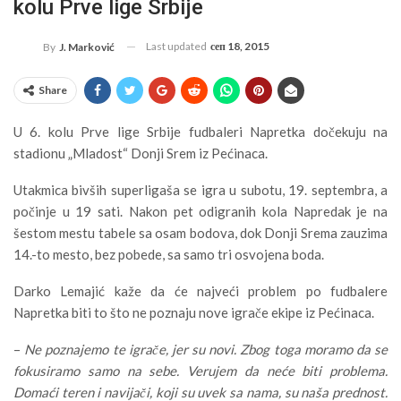
kolu Prve lige Srbije
Last updated
сеп 18, 2015
By
J. Marković
Share
U 6. kolu Prve lige Srbije fudbaleri Napretka dočekuju na
stadionu „Mladost“ Donji Srem iz Pećinaca.
Utakmica bivših superligaša se igra u subotu, 19. septembra, a
počinje u 19 sati. Nakon pet odigranih kola Napredak je na
šestom mestu tabele sa osam bodova, dok Donji Srema zauzima
14.-to mesto, bez pobede, sa samo tri osvojena boda.
Darko Lemajić kaže da će najveći problem po fudbalere
Napretka biti to što ne poznaju nove igrače ekipe iz Pećinaca.
–
Ne poznajemo te igrače, jer su novi. Zbog toga moramo da se
fokusiramo samo na sebe. Verujem da neće biti problema.
Domaći teren i navijači, koji su uvek sa nama, su naša prednost.