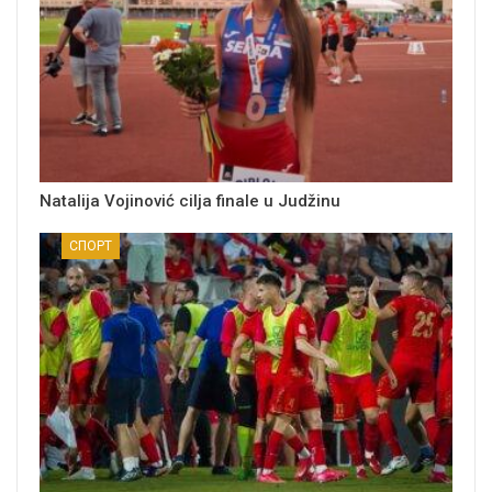
Natalija Vojinović cilja finale u Judžinu
СПОРТ