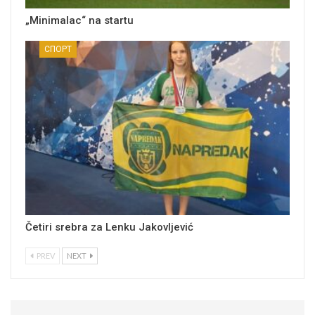
„Minimalac“ na startu
СПОРТ
Četiri srebra za Lenku Jakovljević
PREV
NEXT