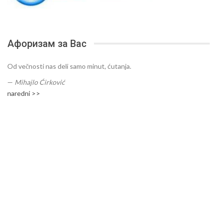
Афоризам за Вас
Od večnosti nas deli samo minut, ćutanja.
—
Mihajlo Ćirković
naredni >>