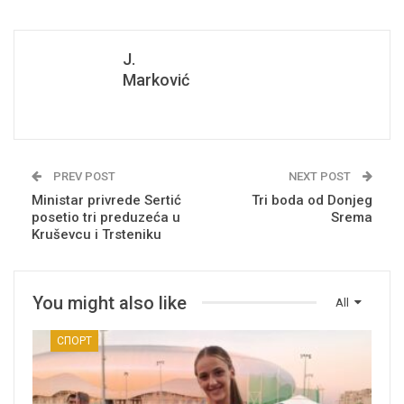
J.
Marković
PREV POST
NEXT POST
Ministar privrede Sertić
Tri boda od Donjeg
posetio tri preduzeća u
Srema
Kruševcu i Trsteniku
You might also like
All
СПОРТ