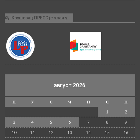
Крушевац ПРЕСС је члан у:
август 2026.
П
У
С
Ч
П
С
Н
1
2
3
4
5
6
7
8
9
10
11
12
13
14
15
16