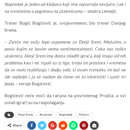
Napredak je jedan od klubova koji ima najvernije navijače, čak i
na treninzima a pogotovu na utakmicama.
– smatra Lemajić.
Trener Bogić Bogićević je, svojevremeno, bio trener Donjeg
Srema.
–
Zaista me vežu lepe uspomene za Donji Srem. Međutim, u
poslu kojim se bavim nema sentimentalnosti. Čeka nas teška
utakmica. Donji Srem ima dosta mladih igrača, koji imaju sličnih
problema kao i mi. Ispali su iz lige, treba im prostora i vremena
da se malo stabilizuju i dodju sebi. U ovom trenutku im baš ne
ide najbolje i ja se nadam da ćemo mi to iskoristiti i uzeti tri
boda.
– veruje Bogićević.
Bogićević neće moći da računa na povređenog Projića, a svi
ostali igrači su na raspolaganju.
Donji Srem
Kruševac
Napredak
Pećinci
Share