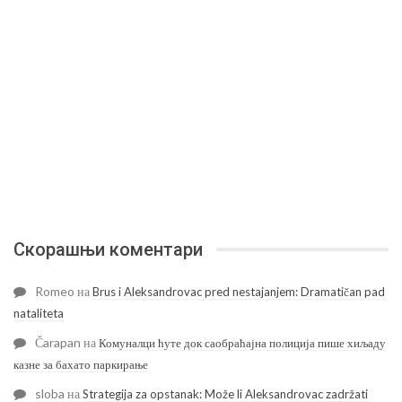
Скорашњи коментари
Romeo
на
Brus i Aleksandrovac pred nestajanjem: Dramatičan pad
nataliteta
Čarapan
на
Комуналци ћуте док саобраћајна полиција пише хиљаду
казне за бахато паркирање
sloba
на
Strategija za opstanak: Može li Aleksandrovac zadržati