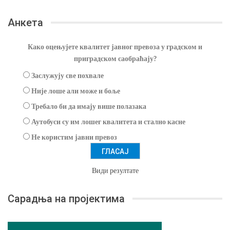
Анкета
Како оцењујете квалитет јавног превоза у градском и
приградском саобраћају?
Заслужују све похвале
Није лоше али може и боље
Требало би да имају више полазака
Аутобуси су им лошег квалитета и стално касне
Не користим јавни превоз
Види резултате
Сарадња на пројектима