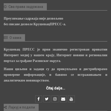
Сва права задржана
Преузимање садржаја није дозвољено
без писане дозволе КрушевацПРЕСС-а.
О нама
Крушевац ПРЕСС је први званично регистрован приватни
Интернет медиј у нашем крају, Интернет новине и регионални
портал за грађане Расинског округа.
Наши циљеви и задаци су да прикупљамо и дистрибуирамо
проверене информације, и бавимо се истраживањем и
аналитичким новинарством.
Čitaj dalje...
Лајкуј и подели