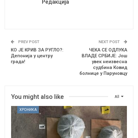
Редакција
PREV POST
NEXT POST
КО ЈЕ КРИВ ЗА РУГЛО?:
ЧЕКА СЕ ОДЛУКА
Депонија у центру
ВЛАДЕ СРБИЈЕ: Још
града!
увек неизвесна
судбина Ковид
болнице у Паруновцу
You might also like
All
ХРОНИКА