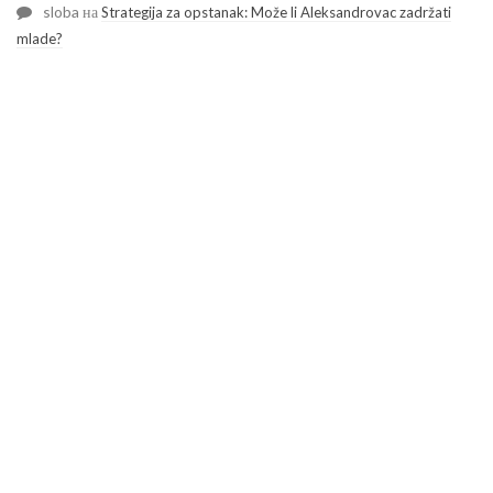
sloba
на
Strategija za opstanak: Može li Aleksandrovac zadržati
mlade?