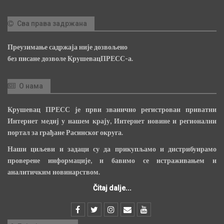
Сва права задржана
Преузимање садржаја није дозвољено
без писане дозволе КрушевацПРЕСС-а.
О нама
Крушевац ПРЕСС је први званично регистрован приватни
Интернет медиј у нашем крају, Интернет новине и регионални
портал за грађане Расинског округа.
Наши циљеви и задаци су да прикупљамо и дистрибуирамо
проверене информације, и бавимо се истраживањем и
аналитичким новинарством.
Čitaj dalje...