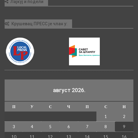
Лајкуј и подели
Крушевац ПРЕСС је члан у:
август 2026.
П
У
С
Ч
П
С
Н
1
2
3
4
5
6
7
8
9
10
11
12
13
14
15
16