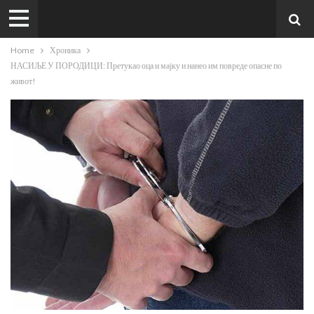
Home
Хроника
НАСИЉЕ У ПОРОДИЦИ: Претукао оца и мајку и нанео им повреде опасне по
живот!