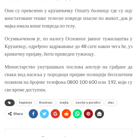
Они су превезени у крушевачку Општу болницу где су оцу
констатоване тешке телесне повреде опасне по живот, док је
мајка имала више повреда по телу.
Осумњиченом је, по налогу Основног јавног тужилаштва у
Крушевцу, одређено задржавање до 48 сати након чега ће, уз
кривичну пријаву, бити приведен тужиоцу.
Министарство унутрашњих послова апелује на грађане да
сваки вид насиља у породици пријаве полицији бесплатним
позивом на бројеве телефона 0800 100 600 или 192, који су
све време доступни.
hapšenje
Kruševac
majka
nasilje u porodici
otac
Share