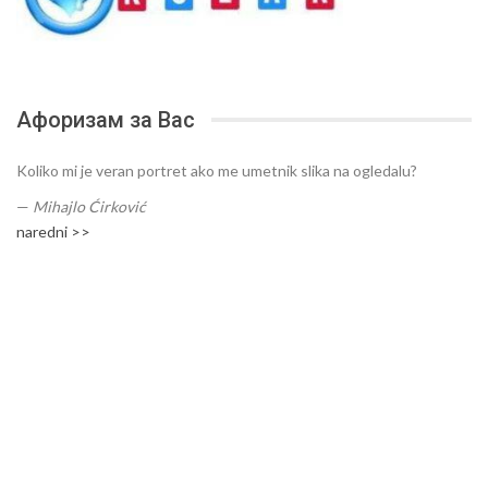
Афоризам за Вас
Koliko mi je veran portret ako me umetnik slika na ogledalu?
—
Mihajlo Ćirković
naredni >>