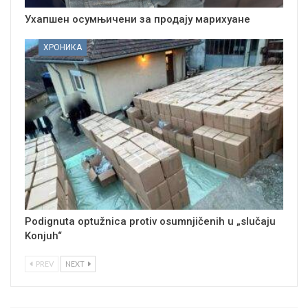
Ухапшен осумњичени за продају марихуане
ХРОНИКА
Podignuta optužnica protiv osumnjičenih u „slučaju
Konjuh“
PREV
NEXT