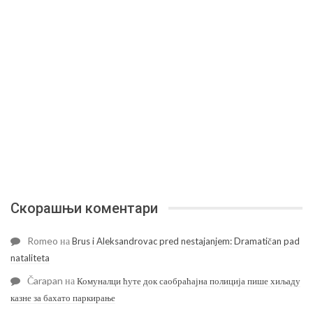
Скорашњи коментари
Romeo
на
Brus i Aleksandrovac pred nestajanjem: Dramatičan pad
nataliteta
Čarapan
на
Комуналци ћуте док саобраћајна полиција пише хиљаду
казне за бахато паркирање