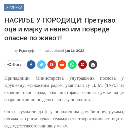
ХРОНИКА
НАСИЉЕ У ПОРОДИЦИ: Претукао
оца и мајку и нанео им повреде
опасне по живот!
Last updated
јан 16, 2023
By
Редакција
Share
Припадници Министарства унутрашњих послова у
Крушевцу, ефикасним радом, ухапсили су Д. М. (1970) из
околине овог града, због постојања основа сумње да је
извршио кривично дело насиље у породици.
Он се сумњичи да је у породичном домаћинству, рукама,
ногама и српом тукао седамдесетчетворогодишњег оца и
седамдесетшестогодишњу мајку.