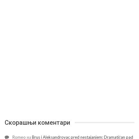
Скорашњи коментари
Romeo
на
Brus i Aleksandrovac pred nestajanjem: Dramatičan pad