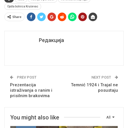
Opšta bolnica Kruševac
Share
Редакција
PREV POST
NEXT POST
Prezentacija
Temnić 1924 i Trajal ne
istraživanja o ranim i
posustaju
prisilnim brakovima
You might also like
All