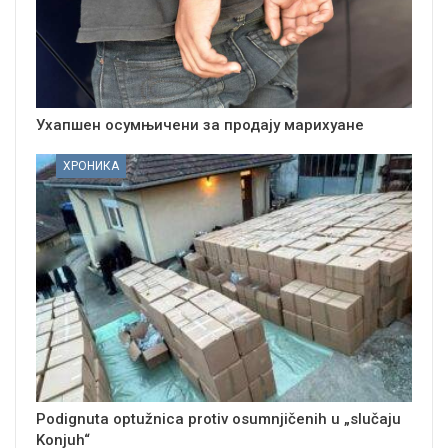
Ухапшен осумњичени за продају марихуане
ХРОНИКА
Podignuta optužnica protiv osumnjičenih u „slučaju
Konjuh“