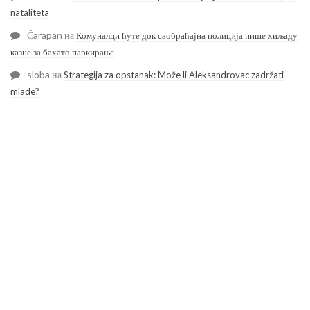
nataliteta
Čarapan
на
Комуналци ћуте док саобраћајна полиција пише хиљаду
казне за бахато паркирање
sloba
на
Strategija za opstanak: Može li Aleksandrovac zadržati
mlade?