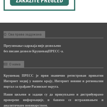
Сва права задржана
Преузимање садржаја није дозвољено
без писане дозволе КрушевацПРЕСС-а.
О нама
Крушевац ПРЕСС је први званично регистрован приватни
Интернет медиј у нашем крају, Интернет новине и регионални
портал за грађане Расинског округа.
Наши циљеви и задаци су да прикупљамо и дистрибуирамо
проверене информације, и бавимо се истраживањем и
аналитичким новинарством.