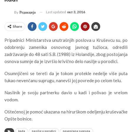
Last updated
окт 3, 2016
By
Редакција
Share
Pripadnici Ministarstva unutrašnjih poslova u Kruševcu su, po
odobrenju zamenika osnovnog javnog tužioca, odredili
zadržavanje do 48 sati S.B. (1988) iz Holandije, zbog postojanja
osnova sumnje da je izvršio krivično delo nasilje u porodici.
Osumnjičeni se tereti da je tokom protekle nedelje više puta
tukao nevenčanu suprugu, nanevši joj povrede po celom telu.
Nasilnik je svoju partnerku davio u kadi i polivao je vrelom
vodom.
Oštećenoj je pomoć ukazana na hirurškom odeljenju kruševačke
Opšte bolnice.
kada
nasilje u porodici
nevenčana supruga