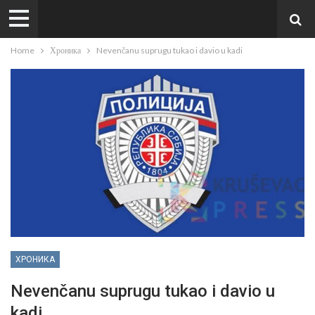
Home
Хроника
Nevenčanu suprugu tukao i davio u kadi
ХРОНИКА
Nevenčanu suprugu tukao i davio u
kadi