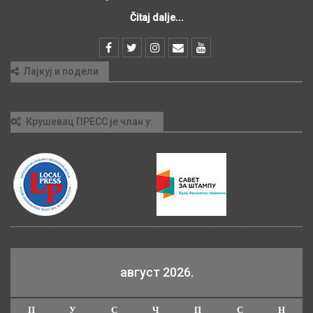
Čitaj dalje...
Лајкуј и подели
Крушевац ПРЕСС је члан у:
август 2026.
П
У
С
Ч
П
С
Н