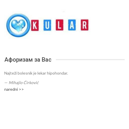
Афоризам за Вас
Najteži bolesnik je lekar hipohondar.
—
Mihajlo Ćirković
naredni >>