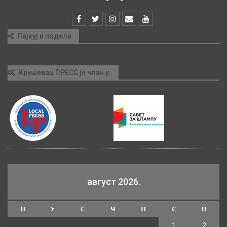
Лајкуј и подели
Крушевац ПРЕСС је члан у:
август 2026.
П
У
С
Ч
П
С
Н
1
2