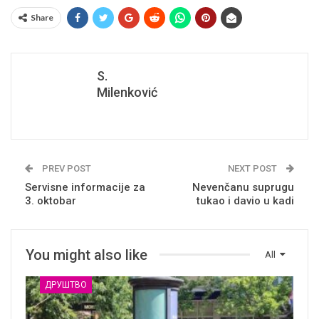
Share
S.
Milenković
PREV POST
NEXT POST
Servisne informacije za
Nevenčanu suprugu
3. oktobar
tukao i davio u kadi
You might also like
All
ДРУШТВО