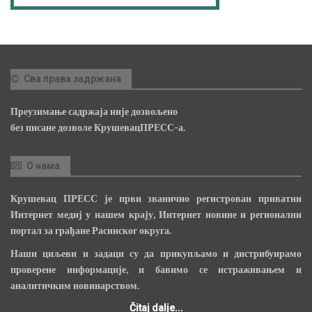
Сва права задржана
Преузимање садржаја није дозвољено
без писане дозволе КрушевацПРЕСС-а.
О нама
Крушевац ПРЕСС је први званично регистрован приватни
Интернет медиј у нашем крају, Интернет новине и регионални
портал за грађане Расинског округа.
Наши циљеви и задаци су да прикупљамо и дистрибуирамо
проверене информације, и бавимо се истраживањем и
аналитичким новинарством.
Čitaj dalje...