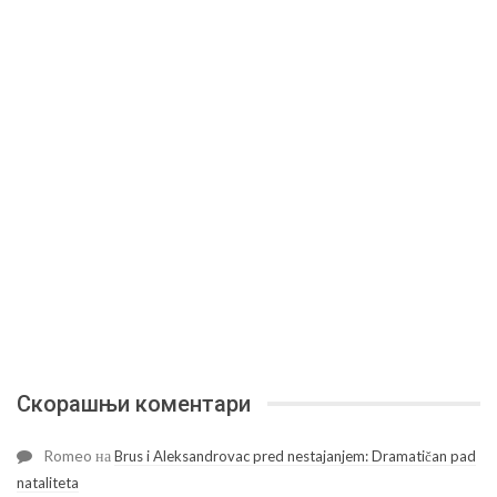
Скорашњи коментари
Romeo
на
Brus i Aleksandrovac pred nestajanjem: Dramatičan pad
nataliteta