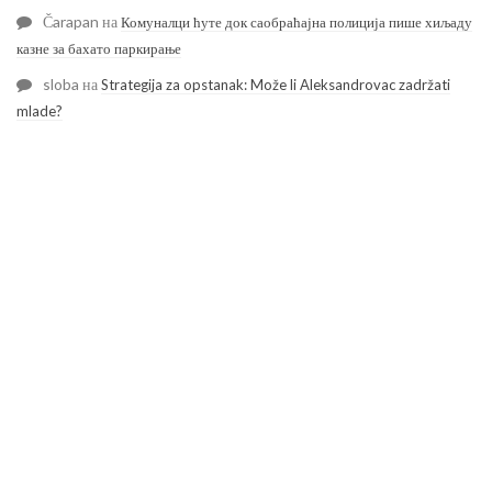
Čarapan
на
Комуналци ћуте док саобраћајна полиција пише хиљаду
казне за бахато паркирање
sloba
на
Strategija za opstanak: Može li Aleksandrovac zadržati
mlade?