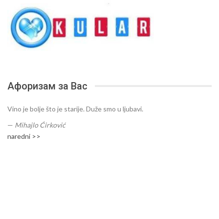
Афоризам за Вас
Vino je bolje što je starije. Duže smo u ljubavi.
—
Mihajlo Ćirković
naredni >>