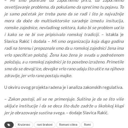
–
Mi smo planirale da započnemo priču, da započnemo
osvetljavanje problema, da pokušamo da sprečimo tu pojavu. To
je samo početak jer treba puno da se radi i što je najvažnije
mora da dođe do multisektorske saradnje između insitucija,
romske zajednice, nevladinog sektora, kako bi se problem uočio
i kako se ne bi sve pripisivalo romskoj tradiciji.
– istakla je
Slavica Rakić i dodala –
Mi smo organizacija koja dugo godina
radi na terenu i prepoznale smo da u romskoj zajednici žena ima
vrlo specifičan položaj. Žena kao žena je svuda u podređenom
položaju, a u romskoj zajednici je to posebno izraženo. Primetile
smo da se devojčice, devojke vrlo rano udaju što utiče na njihovo
zdravlje, jer vrlo rano postaju majke.
U okviru ovog projekta rađena je i analiza zakonskih regulativa.
–
Zakon postoji, ali se ne primenjuje. Suština je da se što više
uključe institucije i da se deca što duže zadrže u školskoj klupi
jer je obrazovanje sustina svega.
– dodaje Slavica Rakić.
Kruševac
rani brakovi
Romani cikna
Romi