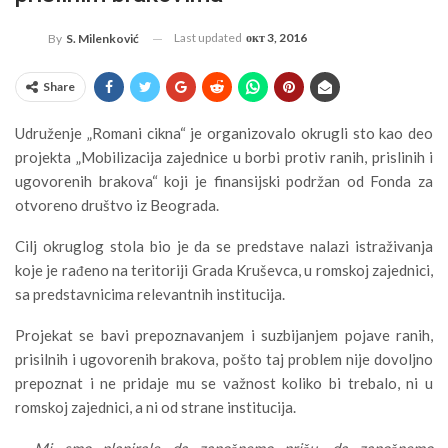
Last updated
окт 3, 2016
By
S. Milenković
Share
Udruženje „Romani cikna“ je organizovalo okrugli sto kao deo
projekta „Mobilizacija zajednice u borbi protiv ranih, prislinih i
ugovorenih brakova“ koji je finansijski podržan od Fonda za
otvoreno društvo iz Beograda.
Cilj okruglog stola bio je da se predstave nalazi istraživanja
koje je rađeno na teritoriji Grada Kruševca, u romskoj zajednici,
sa predstavnicima relevantnih institucija.
Projekat se bavi prepoznavanjem i suzbijanjem pojave ranih,
prisilnih i ugovorenih brakova, pošto taj problem nije dovoljno
prepoznat i ne pridaje mu se važnost koliko bi trebalo, ni u
romskoj zajednici, a ni od strane institucija.