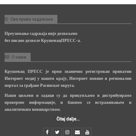
Сва права задржана
Преузимање садржаја није дозвољено
без писане дозволе КрушевацПРЕСС-а.
О нама
Крушевац ПРЕСС је први званично регистрован приватни
Интернет медиј у нашем крају, Интернет новине и регионални
портал за грађане Расинског округа.
Наши циљеви и задаци су да прикупљамо и дистрибуирамо
проверене информације, и бавимо се истраживањем и
аналитичким новинарством.
Čitaj dalje...