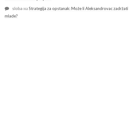
sloba
на
Strategija za opstanak: Može li Aleksandrovac zadržati
mlade?