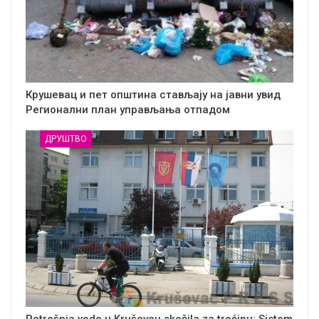
Крушевац и пет општина стављају на јавни увид
Регионални план управљања отпадом
ДРУШТВО
Potrošnja vode u Kruševcu skočila za trećinu: Sistem