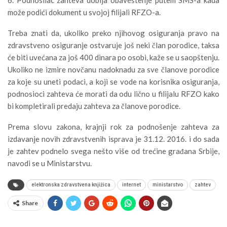
može podići dokument u svojoj filijali RFZO-a.
Treba znati da, ukoliko preko njihovog osiguranja pravo na
zdravstveno osiguranje ostvaruje još neki član porodice, taksa
će biti uvećana za još 400 dinara po osobi, kaže se u saopštenju.
Ukoliko ne izmire novčanu nadoknadu za sve članove porodice
za koje su uneti podaci, a koji se vode na korisnika osiguranja,
podnosioci zahteva će morati da odu lično u filijalu RFZO kako
bi kompletirali predaju zahteva za članove porodice.
Prema slovu zakona, krajnji rok za podnošenje zahteva za
izdavanje novih zdravstvenih isprava je 31.12. 2016. i do sada
je zahtev podnelo svega nešto više od trećine građana Srbije,
navodi se u Ministarstvu.
elektronska zdravstvena knjižica
internet
ministarstvo
zahtev
Share