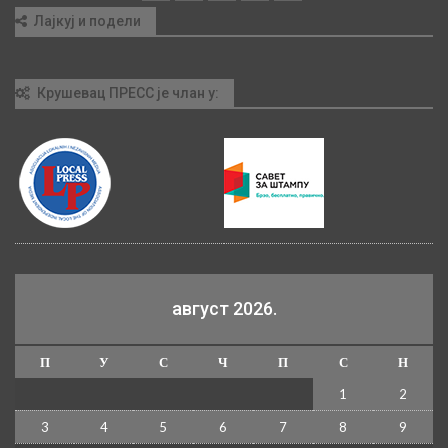
Лајкуј и подели
Крушевац ПРЕСС је члан у:
август 2026.
П
У
С
Ч
П
С
Н
1
2
3
4
5
6
7
8
9