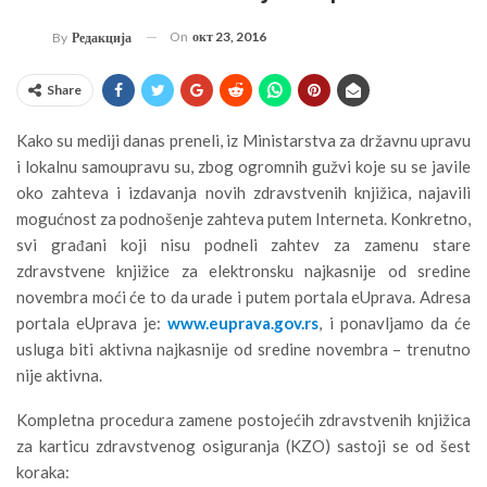
On
окт 23, 2016
By
Редакција
Share
Kako su mediji danas preneli, iz Ministarstva za državnu upravu
i lokalnu samoupravu su, zbog ogromnih gužvi koje su se javile
oko zahteva i izdavanja novih zdravstvenih knjižica, najavili
mogućnost za podnošenje zahteva putem Interneta. Konkretno,
svi građani koji nisu podneli zahtev za zamenu stare
zdravstvene knjižice za elektronsku najkasnije od sredine
novembra moći će to da urade i putem portala eUprava. Adresa
portala eUprava je:
www.euprava.gov.rs
, i ponavljamo da će
usluga biti aktivna najkasnije od sredine novembra – trenutno
nije aktivna.
Kompletna procedura zamene postojećih zdravstvenih knjižica
za karticu zdravstvenog osiguranja (KZO) sastoji se od šest
koraka: