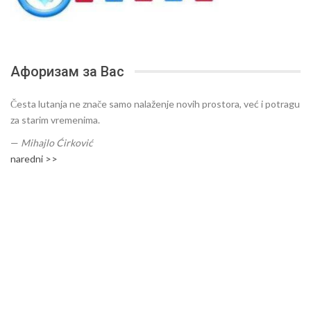
Афоризам за Вас
Česta lutanja ne znače samo nalaženje novih prostora, već i potragu
za starim vremenima.
—
Mihajlo Ćirković
naredni >>