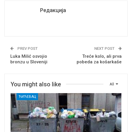
Редакција
PREV POST
NEXT POST
Luka Milić osvojio
Treće kolo, ali prva
bronzu u Sloveniji
pobeda za košarkaše
You might also like
All
ЋИЋЕВАЦ