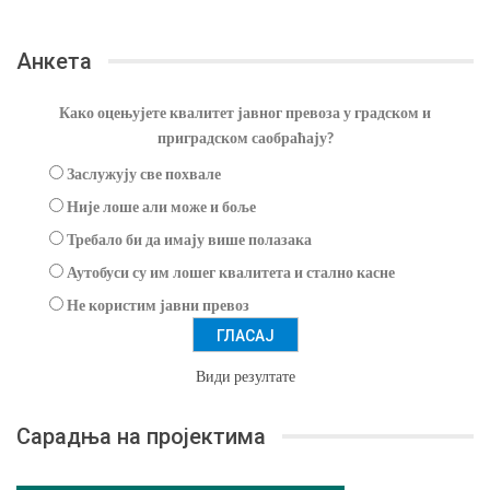
Анкета
Како оцењујете квалитет јавног превоза у градском и
приградском саобраћају?
Заслужују све похвале
Није лоше али може и боље
Требало би да имају више полазака
Аутобуси су им лошег квалитета и стално касне
Не користим јавни превоз
Види резултате
Сарадња на пројектима