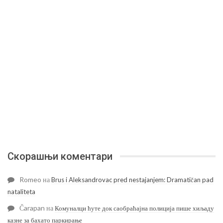
Скорашњи коментари
Romeo
на
Brus i Aleksandrovac pred nestajanjem: Dramatičan pad
nataliteta
Čarapan
на
Комуналци ћуте док саобраћајна полиција пише хиљаду
казне за бахато паркирање