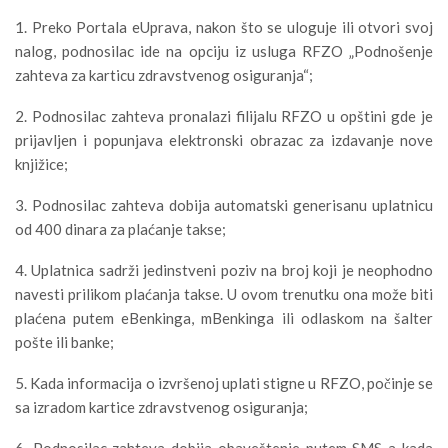
1. Preko Portala eUprava, nakon što se uloguje ili otvori svoj
nalog, podnosilac ide na opciju iz usluga RFZO „Podnošenje
zahteva za karticu zdravstvenog osiguranja“;
2. Podnosilac zahteva pronalazi filijalu RFZO u opštini gde je
prijavljen i popunjava elektronski obrazac za izdavanje nove
knjižice;
3. Podnosilac zahteva dobija automatski generisanu uplatnicu
od 400 dinara za plaćanje takse;
4. Uplatnica sadrži jedinstveni poziv na broj koji je neophodno
navesti prilikom plaćanja takse. U ovom trenutku ona može biti
plaćena putem eBenkinga, mBenkinga ili odlaskom na šalter
pošte ili banke;
5. Kada informacija o izvršenoj uplati stigne u RFZO, počinje se
sa izradom kartice zdravstvenog osiguranja;
6. Podnosilac zahteva dobija obaveštenje putem SMS-a kada