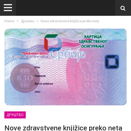
Home
Друштво
Nove zdravstvene knjižice preko neta
ДРУШТВО
Nove zdravstvene knjižice preko neta