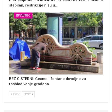
stabilan, restrikcije nisu u…
ДРУШТВО
BEZ CISTERNI: Česme i fontane dovoljne za
rashlađivanje građana
PREV
NEXT