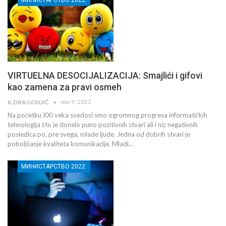
VIRTUELNA DESOCIJALIZACIJA: Smajlići i gifovi
kao zamena za pravi osmeh
нов 9, 2022
K.DRAGONJIĆ
Na početku XXI veka svedoci smo ogromnog progresa informatičkih
tehnologija što je donelo puno pozitivnih stvari ali i niz negativnih
posledica po, pre svega, mlade ljude. Jedna od dobrih stvari je
poboljšanje kvaliteta komunikacije. Mladi…
МИНИСТАРСТВО 2022.