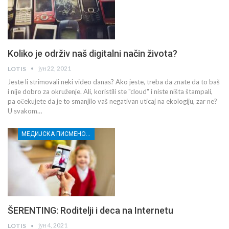
Koliko je održiv naš digitalni način života?
јун 22, 2021
LOTIS
Jeste li strimovali neki video danas? Ako jeste, treba da znate da to baš
i nije dobro za okruženje. Ali, koristili ste "cloud" i niste ništa štampali,
pa očekujete da je to smanjilo vaš negativan uticaj na ekologiju, zar ne?
U svakom…
МЕДИЈСКА ПИСМЕНОСТ МЛАДИХ
ŠERENTING: Roditelji i deca na Internetu
јун 4, 2021
LOTIS