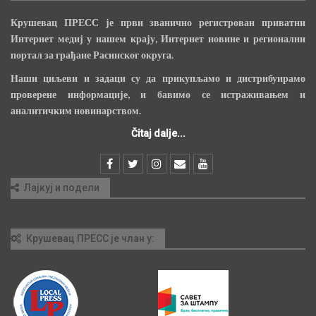
Крушевац ПРЕСС је први званично регистрован приватни
Интернет медиј у нашем крају, Интернет новине и регионални
портал за грађане Расинског округа.
Наши циљеви и задаци су да прикупљамо и дистрибуирамо
проверене информације, и бавимо се истраживањем и
аналитичким новинарством.
Čitaj dalje...
Лајкуј и подели
Крушевац ПРЕСС је члан у: