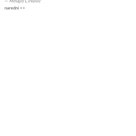
—
Mihajlo Ćirković
naredni >>