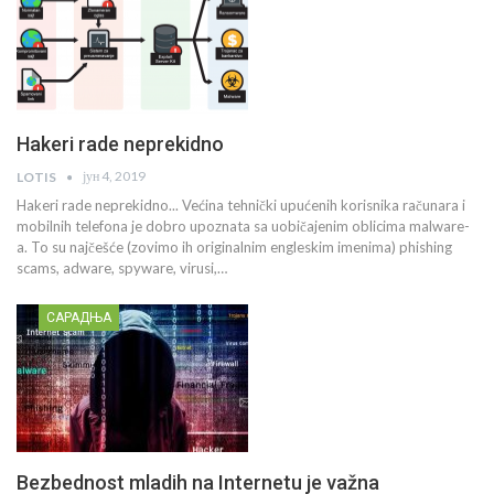
Hakeri rade neprekidno
јун 4, 2019
LOTIS
Hakeri rade neprekidno... Većina tehnički upućenih korisnika računara i
mobilnih telefona je dobro upoznata sa uobičajenim oblicima malware-
a. To su najčešće (zovimo ih originalnim engleskim imenima) phishing
scams, adware, spyware, virusi,…
САРАДЊА
Bezbednost mladih na Internetu je važna