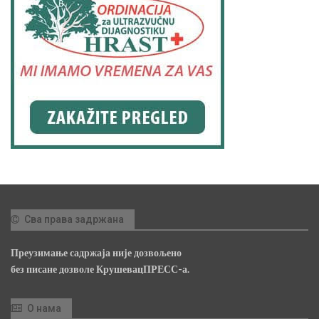
Сва права задржана
Преузимање садржаја није дозвољено
без писане дозволе КрушевацПРЕСС-а.
О нама