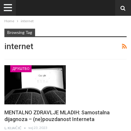
Home
internet
Browsing Tag
internet
ДРУШТВО
MENTALNO ZDRAVLJE MLADIH: Samostalna
dijagnoza – (ne)pouzdanost Interneta
мај 23, 2023
L. KIJAČIĆ