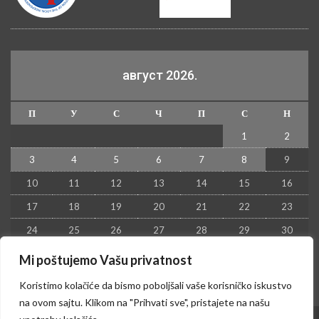
август 2026.
П
У
С
Ч
П
С
Н
1
2
3
4
5
6
7
8
9
10
11
12
13
14
15
16
17
18
19
20
21
22
23
24
25
26
27
28
29
30
31
Mi poštujemo Vašu privatnost
« јул
Koristimo kolačiće da bismo poboljšali vaše korisničko iskustvo
na ovom sajtu. Klikom na "Prihvati sve", pristajete na našu