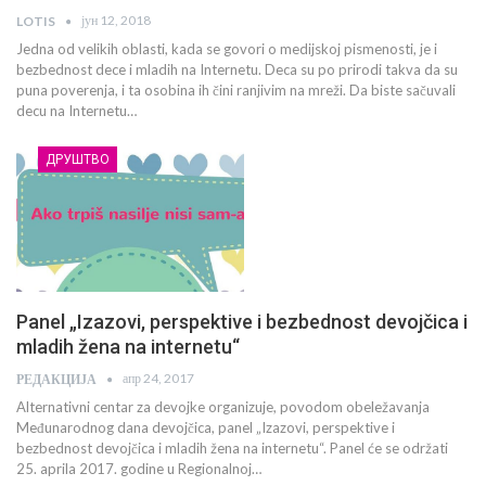
јун 12, 2018
LOTIS
Jedna od velikih oblasti, kada se govori o medijskoj pismenosti, je i
bezbednost dece i mladih na Internetu. Deca su po prirodi takva da su
puna poverenja, i ta osobina ih čini ranjivim na mreži. Da biste sačuvali
decu na Internetu…
ДРУШТВО
Panel „Izazovi, perspektive i bezbednost devojčica i
mladih žena na internetu“
апр 24, 2017
РЕДАКЦИЈА
Alternativni centar za devojke organizuje, povodom obeležavanja
Međunarodnog dana devojčica, panel „Izazovi, perspektive i
bezbednost devojčica i mladih žena na internetu“. Panel će se održati
25. aprila 2017. godine u Regionalnoj…