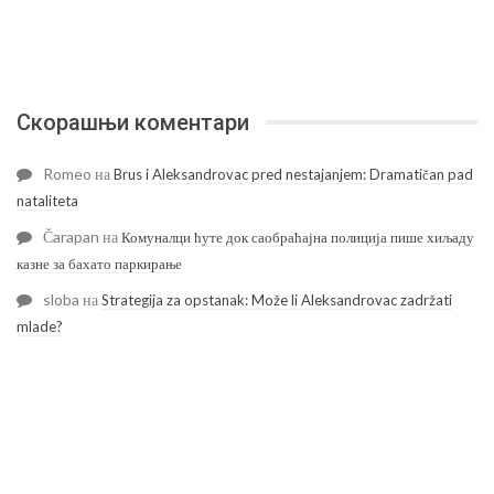
Скорашњи коментари
Romeo
на
Brus i Aleksandrovac pred nestajanjem: Dramatičan pad
nataliteta
Čarapan
на
Комуналци ћуте док саобраћајна полиција пише хиљаду
казне за бахато паркирање
sloba
на
Strategija za opstanak: Može li Aleksandrovac zadržati
mlade?