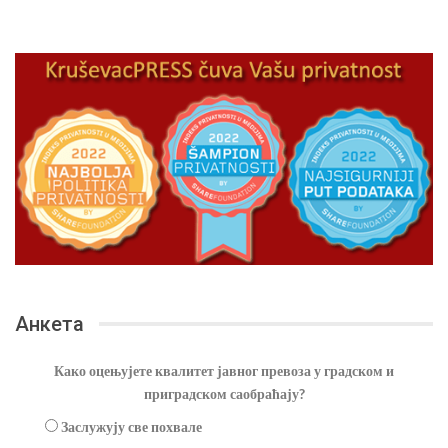
Анкета
Како оцењујете квалитет јавног превоза у градском и
приградском саобраћају?
Заслужују све похвале