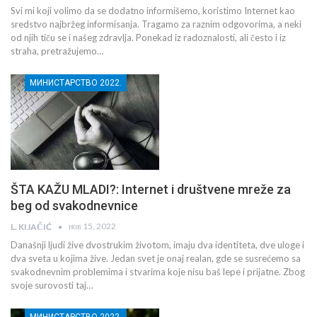
Svi mi koji volimo da se dodatno informišemo, koristimo Internet kao
sredstvo najbržeg informisanja. Tragamo za raznim odgovorima, a neki
od njih tiču se i našeg zdravlja. Ponekad iz radoznalosti, ali često i iz
straha, pretražujemo…
МИНИСТАРСТВО 2022.
ŠTA KAŽU MLADI?: Internet i društvene mreže za
beg od svakodnevnice
нов 15, 2022
L. KIJAČIĆ
Današnji ljudi žive dvostrukim životom, imaju dva identiteta, dve uloge i
dva sveta u kojima žive. Jedan svet je onaj realan, gde se susrećemo sa
svakodnevnim problemima i stvarima koje nisu baš lepe i prijatne. Zbog
svoje surovosti taj…
МИНИСТАРСТВО 2022.