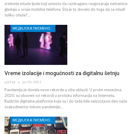
sretnete mlade ljude koji umesto da razdragano razgovaraju netremice
gledaju u svoje mobilne telefone. Šta je to dovelo do toga da se mladi
toliko otuđe?…
МЕДИЈСКА ПИСМЕНОСТ МЛАДИХ
Vreme izolacije i mogućnosti za digitalnu šetnju
јул 28, 2021
LOTIS
Pandemija je donela nove rekorde u više oblasti. U prvim mesecima
2020. su oboreni svi rekordi u protoku informacija na Internetu.
Različite digitalne platforme koje su i do tada bile neizostavni deo naše
svakodnevice tokom pandemije…
МЕДИЈСКА ПИСМЕНОСТ МЛАДИХ