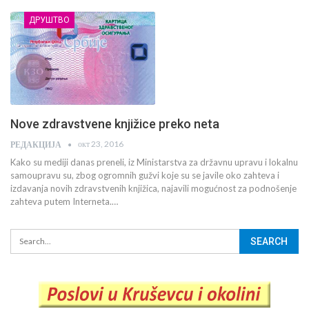
ДРУШТВО
Nove zdravstvene knjižice preko neta
окт 23, 2016
РЕДАКЦИЈА
Kako su mediji danas preneli, iz Ministarstva za državnu upravu i lokalnu
samoupravu su, zbog ogromnih gužvi koje su se javile oko zahteva i
izdavanja novih zdravstvenih knjižica, najavili mogućnost za podnošenje
zahteva putem Interneta.…