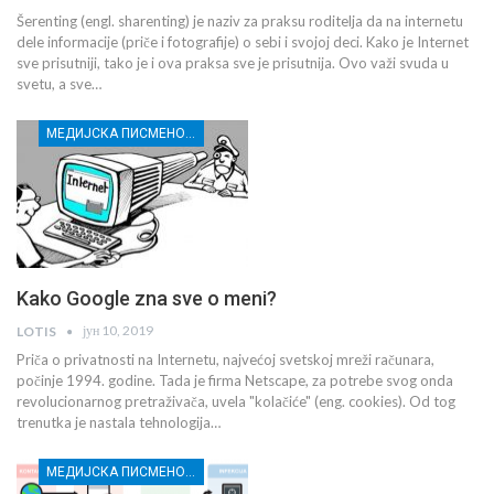
Šerenting (engl. sharenting) je naziv za praksu roditelja da na internetu
dele informacije (priče i fotografije) o sebi i svojoj deci. Kako je Internet
sve prisutniji, tako je i ova praksa sve je prisutnija. Ovo važi svuda u
svetu, a sve…
МЕДИЈСКА ПИСМЕНОСТ МЛАДИХ
Kako Google zna sve o meni?
јун 10, 2019
LOTIS
Priča o privatnosti na Internetu, najvećoj svetskoj mreži računara,
počinje 1994. godine. Tada je firma Netscape, za potrebe svog onda
revolucionarnog pretraživača, uvela "kolačiće" (eng. cookies). Od tog
trenutka je nastala tehnologija…
МЕДИЈСКА ПИСМЕНОСТ МЛАДИХ