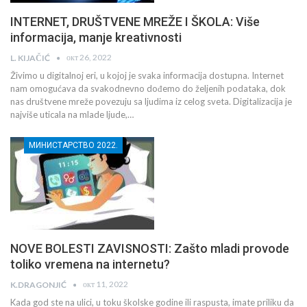
INTERNET, DRUŠTVENE MREŽE I ŠKOLA: Više
informacija, manje kreativnosti
окт 26, 2022
L. KIJAČIĆ
Živimo u digitalnoj eri, u kojoj je svaka informacija dostupna. Internet
nam omogućava da svakodnevno dođemo do željenih podataka, dok
nas društvene mreže povezuju sa ljudima iz celog sveta. Digitalizacija je
najviše uticala na mlade ljude,…
МИНИСТАРСТВО 2022.
NOVE BOLESTI ZAVISNOSTI: Zašto mladi provode
toliko vremena na internetu?
окт 11, 2022
K.DRAGONJIĆ
Kada god ste na ulici, u toku školske godine ili raspusta, imate priliku da