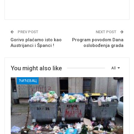
PREV POST
NEXT POST
Gorivo plaćamo isto kao
Program povodom Dana
Austrijanci i Španci !
oslobođenja grada
You might also like
All
ЋИЋЕВАЦ