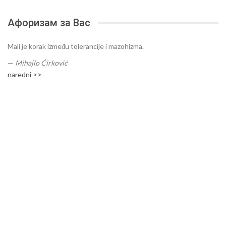
Афоризам за Вас
Mali je korak između tolerancije i mazohizma.
—
Mihajlo Ćirković
naredni >>