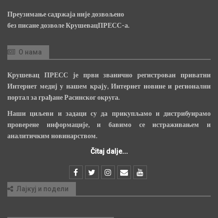
Преузимање садржаја није дозвољено
без писане дозволе КрушевацПРЕСС-а.
О нама
Крушевац ПРЕСС је први званично регистрован приватни
Интернет медиј у нашем крају, Интернет новине и регионални
портал за грађане Расинског округа.
Наши циљеви и задаци су да прикупљамо и дистрибуирамо
проверене информације, и бавимо се истраживањем и
аналитичким новинарством.
Čitaj dalje...
Лајкуј и подели