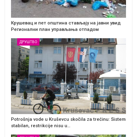
Крушевац и пет општина стављају на јавни увид
Регионални план управљања отпадом
ДРУШТВО
Potrošnja vode u Kruševcu skočila za trećinu: Sistem
stabilan, restrikcije nisu u…