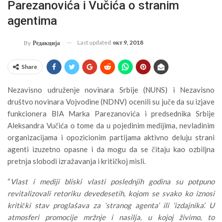
Parezanovića i Vučića o stranim
agentima
Last updated
окт 9, 2018
By
Редакција
Share
Nezavisno udruženje novinara Srbije (NUNS) i Nezavisno
društvo novinara Vojvodine (NDNV) ocenili su juče da su izjave
funkcionera BIA Marka Parezanovića i predsednika Srbije
Aleksandra Vučića o tome da u pojedinim medijima, nevladinim
organizacijama i opozicionim partijama aktivno deluju strani
agenti izuzetno opasne i da mogu da se čitaju kao ozbiljna
pretnja slobodi izražavanja i kritičkoj misli.
“
Vlast i mediji bliski vlasti poslednjih godina su potpuno
revitalizovali retoriku devedesetih, kojom se svako ko iznosi
kritički stav proglašava za ‘stranog agenta’ ili ‘izdajnika’. U
atmosferi promocije mržnje i nasilja, u kojoj živimo, to