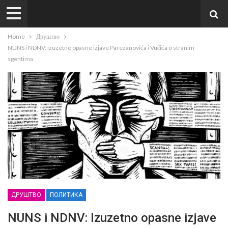
Home
Друштво
NUNS i NDNV: Izuzetno opasne izjave Parezanovića i Vučića o stranim
agentima
ДРУШТВО
ПОЛИТИКА
NUNS i NDNV: Izuzetno opasne izjave