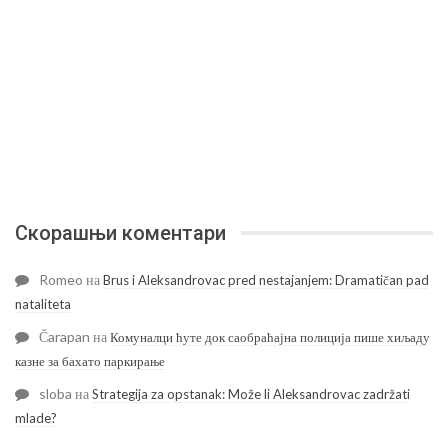
Скорашњи коментари
Romeo
на
Brus i Aleksandrovac pred nestajanjem: Dramatičan pad
nataliteta
Čarapan
на
Комуналци ћуте док саобраћајна полиција пише хиљаду
казне за бахато паркирање
sloba
на
Strategija za opstanak: Može li Aleksandrovac zadržati
mlade?