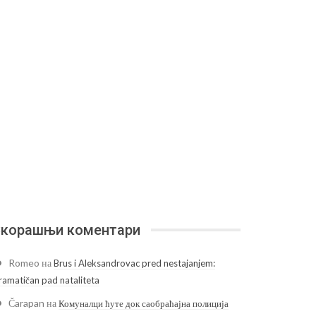
корашњи коментари
Romeo
на
Brus i Aleksandrovac pred nestajanjem:
ramatičan pad nataliteta
Čarapan
на
Комуналци ћуте док саобраћајна полиција