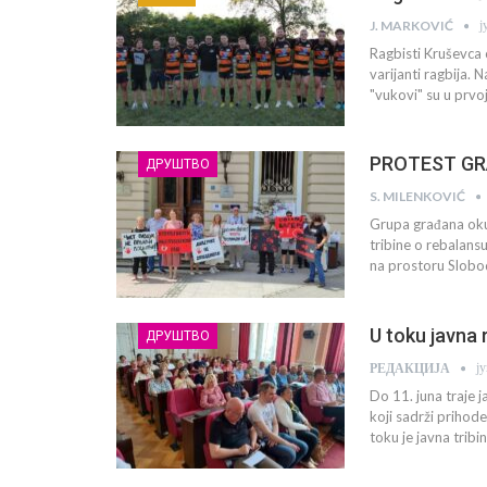
ј
J. MARKOVIĆ
Ragbisti Kruševca 
varijanti ragbija.
"vukovi" su u prvo
PROTEST GRAĐ
ДРУШТВО
S. MILENKOVIĆ
Grupa građana oku
tribine o rebalans
na prostoru Slobod
U toku javna
ДРУШТВО
ј
РЕДАКЦИЈА
Do 11. juna traje
koji sadrži prihode
toku je javna tri