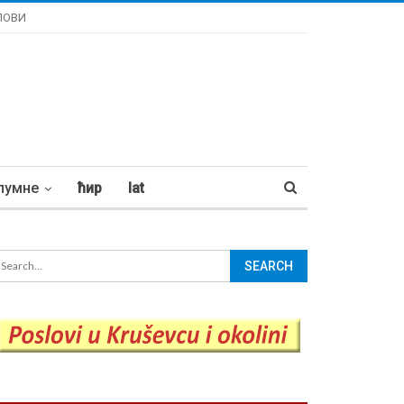
ЛОВИ
лумне
ћир
lat