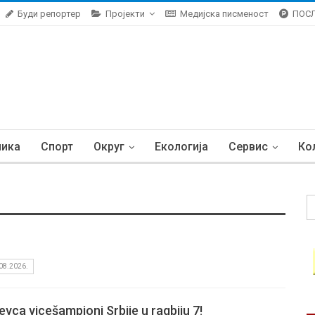
Буди репортер
Пројекти
Медијска писменост
ПОС
ника
Спорт
Округ
Екологија
Сервис
Ко
08.2026.
evca vicešampioni Srbije u ragbiju 7!