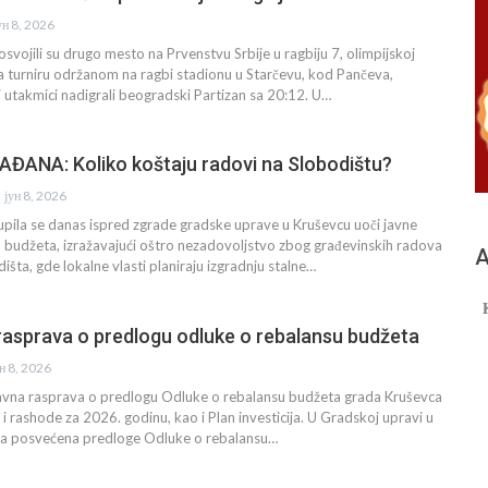
ун 8, 2026
osvojili su drugo mesto na Prvenstvu Srbije u ragbiju 7, olimpijskoj
 Na turniru održanom na ragbi stadionu u Starčevu, kod Pančeva,
j utakmici nadigrali beogradski Partizan sa 20:12. U…
ANA: Koliko koštaju radovi na Slobodištu?
јун 8, 2026
pila se danas ispred zgrade gradske uprave u Kruševcu uoči javne
u budžeta, izražavajući oštro nezadovoljstvo zbog građevinskih radova
А
išta, gde lokalne vlasti planiraju izgradnju stalne…
 rasprava o predlogu odluke o rebalansu budžeta
ун 8, 2026
 javna rasprava o predlogu Odluke o rebalansu budžeta grada Kruševca
 i rashode za 2026. godinu, kao i Plan investicija. U Gradskoj upravi u
bina posvećena predloge Odluke o rebalansu…