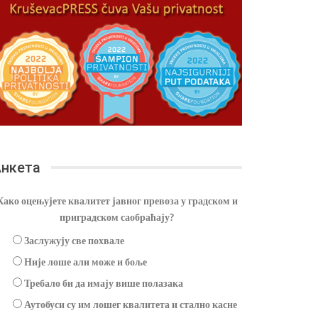
нкета
Како оцењујете квалитет јавног превоза у градском и
приградском саобраћају?
Заслужују све похвале
Није лоше али може и боље
Требало би да имају више полазака
Аутобуси су им лошег квалитета и стално касне