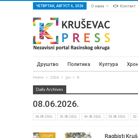
ЧЕТВРТАК, АВГУСТ 6, 2026
О нама
Контакт
Друштво
Политика
Култура
Хро
Home
2026
јун
8
Daily Archives
08.06.2026.
06.08.2026.
05.08.2026.
04.08.2026.
03.08.2026.
02.
Ragbisti Kruš
СПОРТ