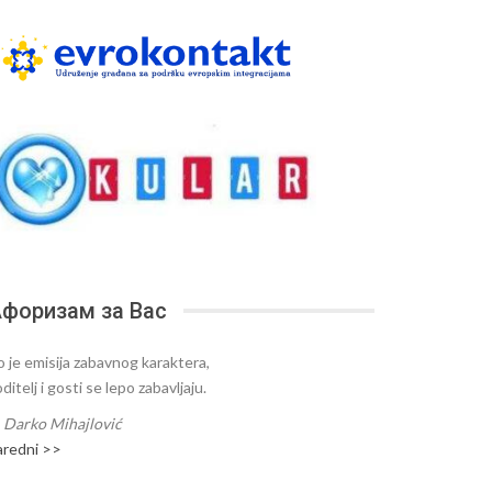
форизам за Вас
o je emisija zabavnog karaktera,
ditelj i gosti se lepo zabavljaju.
—
Darko Mihajlović
aredni >>