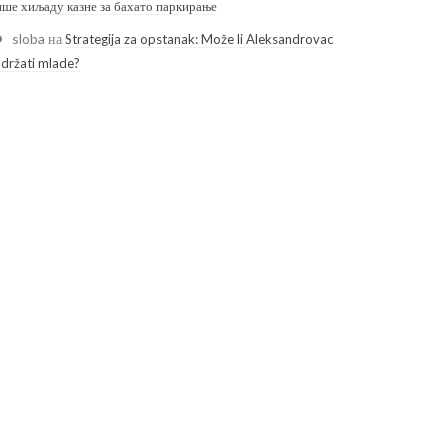
ише хиљаду казне за бахато паркирање
sloba
на
Strategija za opstanak: Može li Aleksandrovac
adržati mlade?