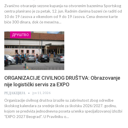
Zvanično otvaranje sezone kupanja na otvorenim bazenima Sportskog
centra planirano je za petak, 12. jun. Radnim danima bazeni će raditi od
10 do 19 časova a vikendom od 9 do 19 časova. Cena dnevne karte
biće 300 dinara, dok će mesečna…
ДРУШТВО
ORGANIZACIJE CIVILNOG DRUŠTVA: Obrazovanje
nije logistički servis za EXPO
јун 11, 2026
РЕДАКЦИЈА
Organizacije civilnog društva izrazile su zabrinutost zbog odredbe
školskog kalendara za srednje škole za školsku 2026/2027. godinu,
kojom se predviđa jednodnevna poseta učenika specijalizovanoj izložbi
“EXPO 2027 Beograd”. U Pravilniku o…