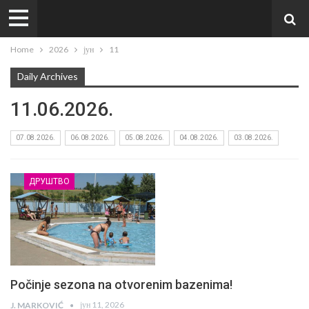
Home
2026
јун
11
Daily Archives
11.06.2026.
07.08.2026.
06.08.2026.
05.08.2026.
04.08.2026.
03.08.2026.
ДРУШТВО
Počinje sezona na otvorenim bazenima!
јун 11, 2026
J. MARKOVIĆ