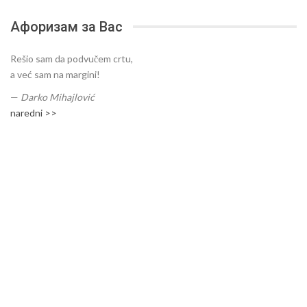
Афоризам за Вас
Rešio sam da podvučem crtu,
a već sam na margini!
—
Darko Mihajlović
naredni >>