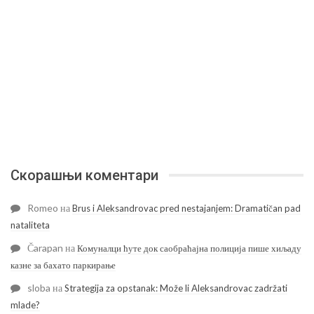
Скорашњи коментари
Romeo
на
Brus i Aleksandrovac pred nestajanjem: Dramatičan pad
nataliteta
Čarapan
на
Комуналци ћуте док саобраћајна полиција пише хиљаду
казне за бахато паркирање
sloba
на
Strategija za opstanak: Može li Aleksandrovac zadržati
mlade?