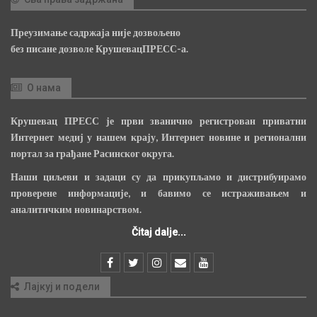
Преузимање садржаја није дозвољено
без писане дозволе КрушевацПРЕСС-а.
О нама
Крушевац ПРЕСС је први званично регистрован приватни
Интернет медиј у нашем крају, Интернет новине и регионални
портал за грађане Расинског округа.
Наши циљеви и задаци су да прикупљамо и дистрибуирамо
проверене информације, и бавимо се истраживањем и
аналитичким новинарством.
Čitaj dalje...
Лајкуј и подели