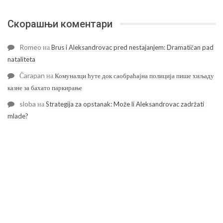
Скорашњи коментари
Romeo
на
Brus i Aleksandrovac pred nestajanjem: Dramatičan pad
nataliteta
Čarapan
на
Комуналци ћуте док саобраћајна полиција пише хиљаду
казне за бахато паркирање
sloba
на
Strategija za opstanak: Može li Aleksandrovac zadržati
mlade?