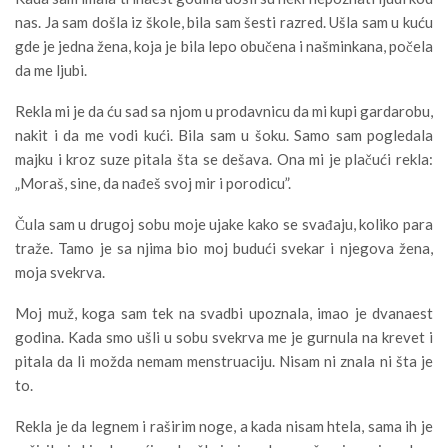
nas. Ja sam došla iz škole, bila sam šesti razred. Ušla sam u kuću
gde je jedna žena, koja je bila lepo obučena i našminkana, počela
da me ljubi.
Rekla mi je da ću sad sa njom u prodavnicu da mi kupi gardarobu,
nakit i da me vodi kući. Bila sam u šoku. Samo sam pogledala
majku i kroz suze pitala šta se dešava. Ona mi je plačući rekla:
„Moraš, sine, da nađeš svoj mir i porodicu”.
Čula sam u drugoj sobu moje ujake kako se svađaju, koliko para
traže. Tamo je sa njima bio moj budući svekar i njegova žena,
moja svekrva.
Moj muž, koga sam tek na svadbi upoznala, imao je dvanaest
godina. Kada smo ušli u sobu svekrva me je gurnula na krevet i
pitala da li možda nemam menstruaciju. Nisam ni znala ni šta je
to.
Rekla je da legnem i raširim noge, a kada nisam htela, sama ih je