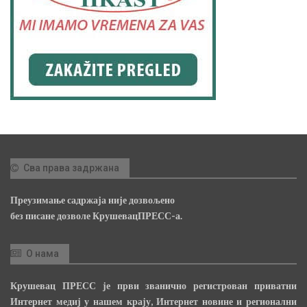
Сва права задржана
Преузимање садржаја није дозвољено
без писане дозволе КрушевацПРЕСС-а.
О нама
Крушевац ПРЕСС је први званично регистрован приватни
Интернет медиј у нашем крају, Интернет новине и регионални