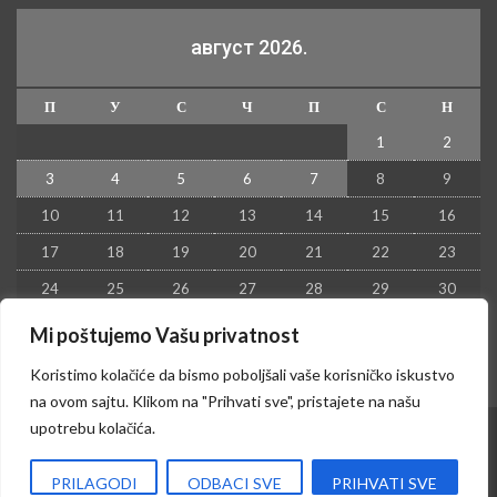
август 2026.
П
У
С
Ч
П
С
Н
1
2
3
4
5
6
7
8
9
10
11
12
13
14
15
16
17
18
19
20
21
22
23
24
25
26
27
28
29
30
31
Mi poštujemo Vašu privatnost
« јул
Koristimo kolačiće da bismo poboljšali vaše korisničko iskustvo
na ovom sajtu. Klikom na "Prihvati sve", pristajete na našu
upotrebu kolačića.
© 2026 - Kruševac PRESS. Sva prava zadržana.
PRILAGODI
ODBACI SVE
PRIHVATI SVE
Izrada sajta i hosting:
Hosting-Srbija