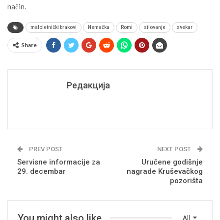
način.
maloletnički brakovi
Nemačka
Romi
silovanje
svekar
Share
Редакција
PREV POST
NEXT POST
Servisne informacije za
Uručene godišnje
29. decembar
nagrade Kruševačkog
pozorišta
You might also like
All