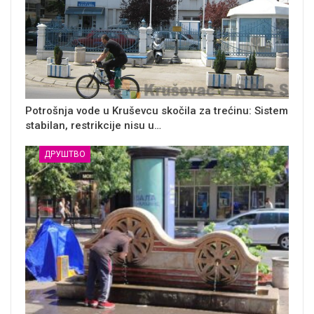
Potrošnja vode u Kruševcu skočila za trećinu: Sistem
stabilan, restrikcije nisu u…
ДРУШТВО