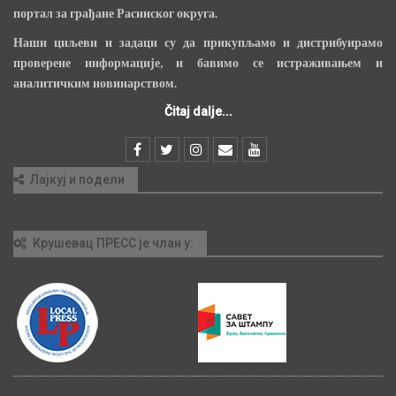
портал за грађане Расинског округа.
Наши циљеви и задаци су да прикупљамо и дистрибуирамо
проверене информације, и бавимо се истраживањем и
аналитичким новинарством.
Čitaj dalje...
Лајкуј и подели
Крушевац ПРЕСС је члан у: