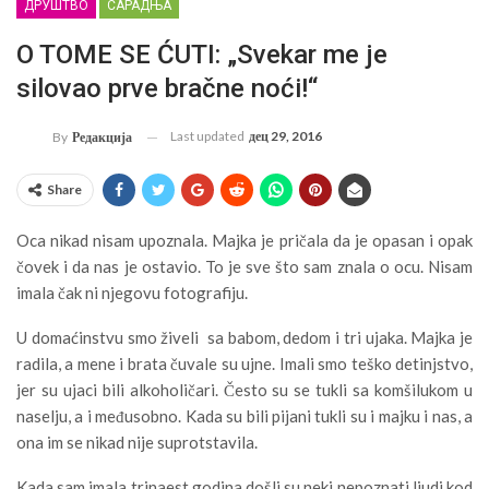
ДРУШТВО
САРАДЊА
O TOME SE ĆUTI: „Svekar me je
silovao prve bračne noći!“
Last updated
дец 29, 2016
By
Редакција
Share
Oca nikad nisam upoznala. Majka je pričala da je opasan i opak
čovek i da nas je ostavio. To je sve što sam znala o ocu. Nisam
imala čak ni njegovu fotografiju.
U domaćinstvu smo živeli sa babom, dedom i tri ujaka. Majka je
radila, a mene i brata čuvale su ujne. Imali smo teško detinjstvo,
jer su ujaci bili alkoholičari. Često su se tukli sa komšilukom u
naselju, a i međusobno. Kada su bili pijani tukli su i majku i nas, a
ona im se nikad nije suprotstavila.
Kada sam imala trinaest godina došli su neki nepoznati ljudi kod