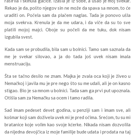
raširila i skinula gaćice. Izašla je iz sobe, a ušao je moj svekar.
Rekao je da, pošto njegov sin ne može da spava sa mnom, to će
uraditi on. Počela sam da plačem naglas. Tada je ponovo ušla
moja svekrva. Krenula je da me udara, i da viče da su to sve
platili mojoj majci. Oboje su počeli da me tuku, dok nisam
izgubila svest.
Kada sam se probudila, bila sam u bolnici. Tamo sam saznala da
me je svekar silovao, a ja do tada još uvek nisam imala
menstruaciju.
Šta se tačno desilo ne znam. Majka je zvala oca koji je živeo u
Nemačkoj i javila mu je pre nego što su me udali, ali je on kasno
stigao. Bio je sa mnom u bolnici. Tada sam ga prvi put upoznala.
Otišla sam za Nemačku sa ocem i tamo radila.
Sad imam pedeset devet godina, u penziji sam i imam sve, ali
košmar koji sam doživela uvek mi je pred očima. Srećom, tu su mi
bratanice koje volim kao svoje kćerke. Nikada nisam dozvolila
da nijedna devojčica iz moje familije bude udata i prodata na taj