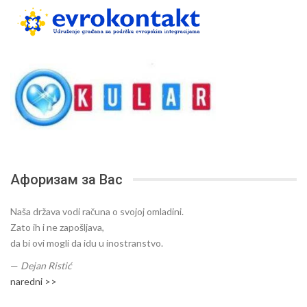
Афоризам за Вас
Naša država vodi računa o svojoj omladini.
Zato ih i ne zapošljava,
da bi ovi mogli da idu u inostranstvo.
—
Dejan Ristić
naredni >>