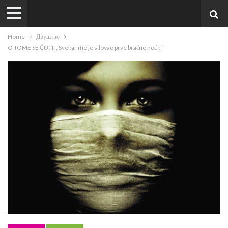
Home
Друштво
O TOME SE ĆUTI: „Svekar me je silovao prve bračne noći!“