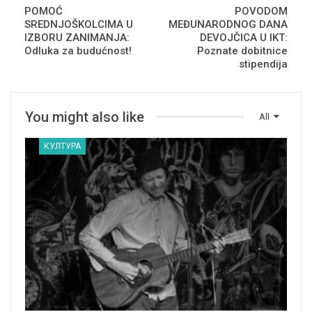
POMOĆ
POVODOM
SREDNJOŠKOLCIMA U
MEĐUNARODNOG DANA
IZBORU ZANIMANJA:
DEVOJČICA U IKT:
Odluka za budućnost!
Poznate dobitnice
stipendija
You might also like
All
КУЛТУРА