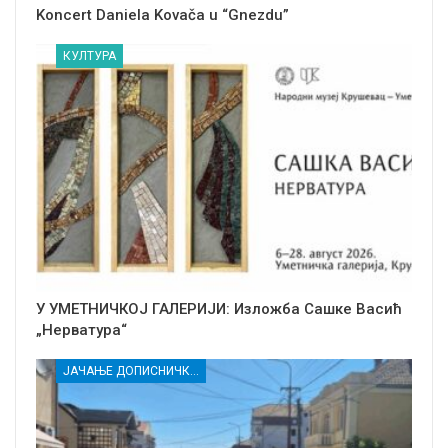
Koncert Daniela Kovača u “Gnezdu”
КУЛТУРА
У УМЕТНИЧКОЈ ГАЛЕРИЈИ: Изложба Сашке Васић
„Нерватура“
ЈАЧАЊЕ ДОПИСНИЧКЕ МРЕЖЕ НЕЗАВИСНИХ МЕДИЈА У РАСИНСКОМ ОКРУГУ