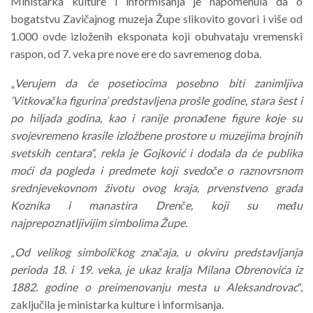
Ministarka kulture i informisanja je napomenula da o
bogatstvu Zavičajnog muzeja Župe slikovito govori i više od
1.000 ovde izloženih eksponata koji obuhvataju vremenski
raspon, od 7. veka pre nove ere do savremenog doba.
„
Verujem da će posetiocima posebno biti zanimljiva
‘Vitkovačka figurina’ predstavljena prošle godine, stara šest i
po hiljada godina, kao i ranije pronađene figure koje su
svojevremeno krasile izložbene prostore u muzejima brojnih
svetskih centara“, rekla je Gojković i dodala da će publika
moći da pogleda i predmete koji svedoče o raznovrsnom
srednjevekovnom životu ovog kraja, prvenstveno grada
Koznika i manastira Drenče, koji su među
najprepoznatljivijim simbolima Župe.
„Od velikog simboličkog značaja, u okviru predstavljanja
perioda 18. i 19. veka, je ukaz kralja Milana Obrenovića iz
1882. godine o preimenovanju mesta u Aleksandrovac
“,
zaključila je ministarka kulture i informisanja.