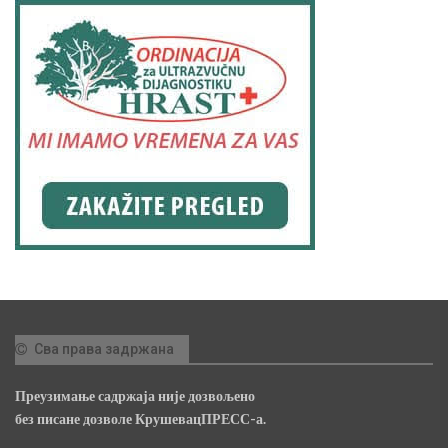
Сва права задржана
Преузимање садржаја није дозвољено
без писане дозволе КрушевацПРЕСС-а.