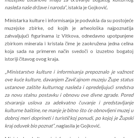
nasleđa naše države i naroda“
, istakla je Gojković.
Ministarka kulture i informisanja je podvukla da su postojeće
muzejske zbirke, od kojih je arheološka najpoznatija
zahvaljujući figurinama iz Vitkova, odnedavno upotpunjene
zbirkom minerala i kristala čime je zaokružena jedna celina
koja sada na primeren način svedoči o izuzetno bogatoj
istoriji čitavog ovog kraja.
„
Ministarstvo kulture i informisanja prepoznalo je važnost
ove kuće kulture, davanjem Zavičajnom muzeju Župe status
ustanove zaštite kulturnog nasleđa i opredeljujući sredstva
za novu stalnu postavku i obnovu ove divne zgrade. Pored
stvaranja uslova za adekvatno čuvanje i predstavljanje
kulturne baštine, ne manje je bitno što će obnovljeni muzej u
dobroj meri doprineti i turističkoj ponudi, po kojoj je Župski
kraj oduvek bio poznat“
, naglasila je Gojković.