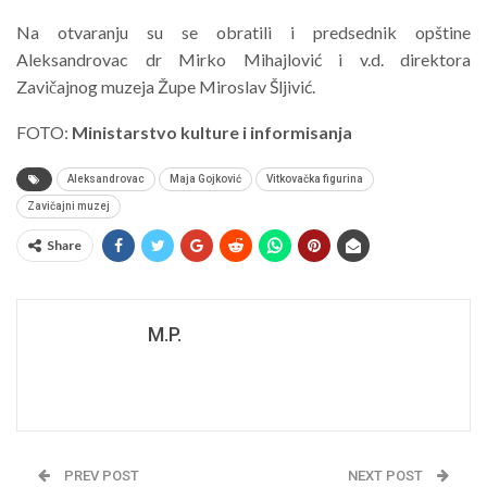
Na otvaranju su se obratili i predsednik opštine
Aleksandrovac dr Mirko Mihajlović i v.d. direktora
Zavičajnog muzeja Župe Miroslav Šljivić.
FOTO:
Ministarstvo kulture i informisanja
Aleksandrovac
Maja Gojković
Vitkovačka figurina
Zavičajni muzej
Share
M.P.
PREV POST
NEXT POST