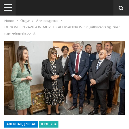
Home
Округ
Александровац
OBNOVLJEN ZAVIČAJNI MUZEJ U ALEKSANDROVCU: „Vitkovačka figurina“
najvredniji eksponat
АЛЕКСАНДРОВАЦ
КУЛТУРА