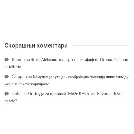
Скорашњи коментари
Romeo
на
Brus i Aleksandrovac pred nestajanjem: Dramatičan pad
nataliteta
Čarapan
на
Комуналци ћуте док саобраћајна полиција пише хиљаду
казне за бахато паркирање
sloba
на
Strategija za opstanak: Može li Aleksandrovac zadržati
mlade?