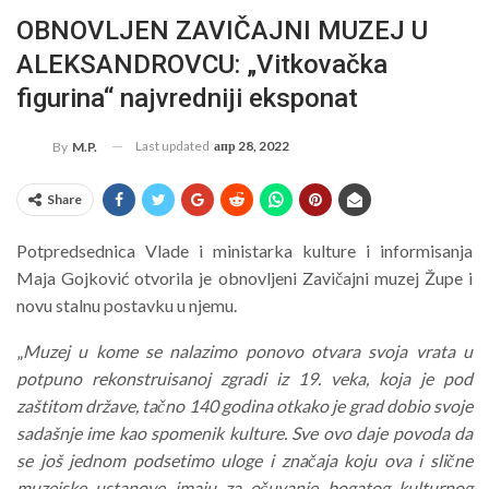
OBNOVLJEN ZAVIČAJNI MUZEJ U
ALEKSANDROVCU: „Vitkovačka
figurina“ najvredniji eksponat
Last updated
апр 28, 2022
By
M.P.
Share
Potpredsednica Vlade i ministarka kulture i informisanja
Maja Gojković otvorila je obnovljeni Zavičajni muzej Župe i
novu stalnu postavku u njemu.
„
Muzej u kome se nalazimo ponovo otvara svoja vrata u
potpuno rekonstruisanoj zgradi iz 19. veka, koja je pod
zaštitom države, tačno 140 godina otkako je grad dobio svoje
sadašnje ime kao spomenik kulture. Sve ovo daje povoda da
se još jednom podsetimo uloge i značaja koju ova i slične
muzejske ustanove imaju za očuvanje bogatog kulturnog