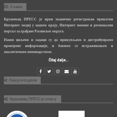
О нама
Крушевац ПРЕСС је први званично регистрован приватни
Интернет медиј у нашем крају, Интернет новине и регионални
портал за грађане Расинског округа.
Наши циљеви и задаци су да прикупљамо и дистрибуирамо
проверене информације, и бавимо се истраживањем и
аналитичким новинарством.
Čitaj dalje...
Лајкуј и подели
Крушевац ПРЕСС је члан у: