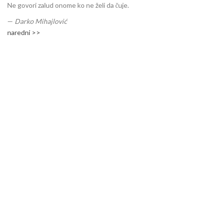
Ne govori zalud onome ko ne želi da čuje.
—
Darko Mihajlović
naredni >>