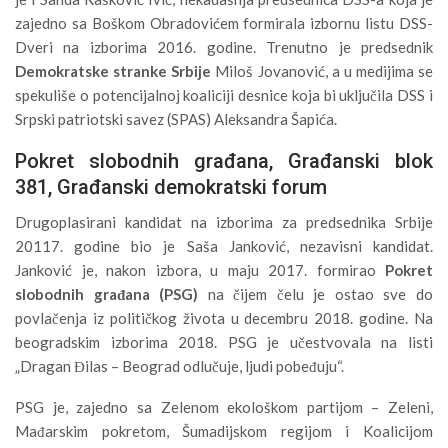
zajedno sa Boškom Obradovićem formirala izbornu listu DSS-
Dveri na izborima 2016. godine. Trenutno je predsednik
Demokratske stranke Srbije
Miloš Jovanović, a u medijima se
spekuliše o potencijalnoj koaliciji desnice koja bi uključila DSS i
Srpski patriotski savez (SPAS) Aleksandra Šapića.
Pokret slobodnih građana, Građanski blok
381, Građanski demokratski forum
Drugoplasirani kandidat na izborima za predsednika Srbije
20117. godine bio je Saša Janković, nezavisni kandidat.
Janković je, nakon izbora, u maju 2017. formirao
Pokret
slobodnih građana (PSG)
na čijem čelu je ostao sve do
povlačenja iz političkog života u decembru 2018. godine. Na
beogradskim izborima 2018. PSG je učestvovala na listi
„Dragan Đilas – Beograd odlučuje, ljudi pobeđuju“.
PSG je, zajedno sa Zelenom ekološkom partijom – Zeleni,
Mađarskim pokretom, Šumadijskom regijom i Koalicijom