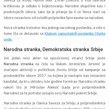
kritikovao je odluku o bojkotovanju Narodne skupštine kao i
predstojećih izbora, tako da je pitanje da li će Nova izaći na
izbore nezavisno od ostalih potpisnika Sporazuma sa narodom.
Nova stranka trenutno ima jednog narodnog poslanika, a više o
tome šta se dešavalo sa
Klubom samostalnih poslanika čitajte
ovde.
Narodna stranka, Demokratska stranka Srbije
Još jedan novi akter na opozicionoj stranci Srbije jeste
Narodna stranka
na čelu sa Vukom Jeremićem. Jeremić je
značajno aktivniji u političkom životu Srbije od kampanje za
predsedničke izbore 2017. na kojima je nastupio kao nezavisni
kandidat, da bi u oktobru iste godine formirao Narodnu stranku
nakon što je Miroslav Aleksić (sada prvi potpredsednik
Narodne) za te potrebe ustupio svoj Narodni pokret Srbije.
Narodna stranka je članica Saveza za Srbiju, a potpredsednica
je i Sanda Rašković Ivić, nekadašnja predsednica DSS-a koja je