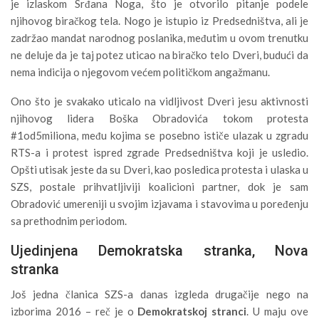
je izlaskom Srđana Noga, što je otvorilo pitanje podele
njihovog biračkog tela. Nogo je istupio iz Predsedništva, ali je
zadržao mandat narodnog poslanika, međutim u ovom trenutku
ne deluje da je taj potez uticao na biračko telo Dveri, budući da
nema indicija o njegovom većem političkom angažmanu.
Ono što je svakako uticalo na vidljivost Dveri jesu aktivnosti
njihovog lidera Boška Obradovića tokom protesta
#1od5miliona, među kojima se posebno ističe ulazak u zgradu
RTS-a i protest ispred zgrade Predsedništva koji je usledio.
Opšti utisak jeste da su Dveri, kao posledica protesta i ulaska u
SZS, postale prihvatljiviji koalicioni partner, dok je sam
Obradović umereniji u svojim izjavama i stavovima u poređenju
sa prethodnim periodom.
Ujedinjena Demokratska stranka, Nova
stranka
Još jedna članica SZS-a danas izgleda drugačije nego na
izborima 2016 – reč je o
Demokratskoj stranci
. U maju ove