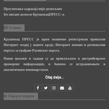
Преузимање садржаја није дозвољено
без писане дозволе КрушевацПРЕСС-а.
О нама
Крушевац ПРЕСС је први званично регистрован приватни
Интернет медиј у нашем крају, Интернет новине и регионални
портал за грађане Расинског округа.
Наши циљеви и задаци су да прикупљамо и дистрибуирамо
проверене информације, и бавимо се истраживањем и
аналитичким новинарством.
Čitaj dalje...
Лајкуј и подели