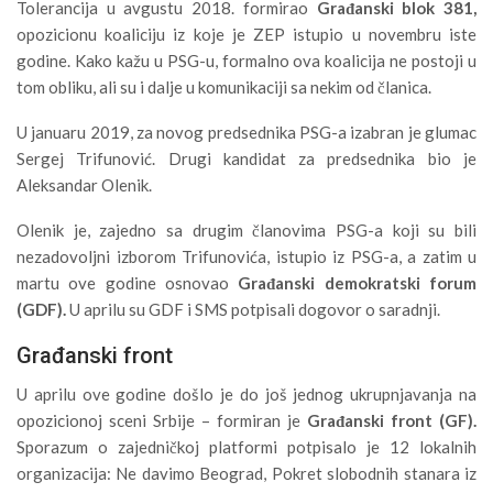
Tolerancija u avgustu 2018. formirao
Građanski blok 381,
opozicionu koaliciju iz koje je ZEP istupio u novembru iste
godine. Kako kažu u PSG-u, formalno ova koalicija ne postoji u
tom obliku, ali su i dalje u komunikaciji sa nekim od članica.
U januaru 2019, za novog predsednika PSG-a izabran je glumac
Sergej Trifunović. Drugi kandidat za predsednika bio je
Aleksandar Olenik.
Olenik je, zajedno sa drugim članovima PSG-a koji su bili
nezadovoljni izborom Trifunovića, istupio iz PSG-a, a zatim u
martu ove godine osnovao
Građanski demokratski forum
(GDF).
U aprilu su GDF i SMS potpisali dogovor o saradnji.
Građanski front
U aprilu ove godine došlo je do još jednog ukrupnjavanja na
opozicionoj sceni Srbije – formiran je
Građanski front (GF).
Sporazum o zajedničkoj platformi potpisalo je 12 lokalnih
organizacija: Ne davimo Beograd, Pokret slobodnih stanara iz