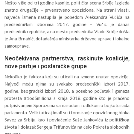
Nešto više od tri godine kasnije, politička scena Srbije izgleda
znatno drugačije – prvenstveno opoziciona. Na strani vlasti,
najveća izmena nastupila je pobedom Aleksandra Vučića na
predsedničkim izborima 2017. godine – Vučić je danas
predsednik republike, a na mesto predsednika Vlade Srbije došla
je Ana Brnabić, dotadašnja ministarka državne uprave i lokalne
samouprave.
Neočekivana partnerstva, raskinute koalicije,
nove partije i poslaničke grupe
Nekoliko je faktora koji su uticali na izmene unutar opozicije.
Najveći među njima su svakako predsednički izbori 2017.
godine, beogradski izbori 2018, a posebno početak i geneza
protesta #1od5miliona s kraja 2018. godine što je praćeno
potpisivanjem Sporazuma sa narodom i odlukom o bojkotu rada
parlamenta. Veliki uticaj imali su i formiranje opozicionog bloka
Savez za Srbiju, kao i povlačenje Saše Jankovića iz političkog
života i dolazak Sergeja Trifunovića na čelo Pokreta slobodnih
građana.