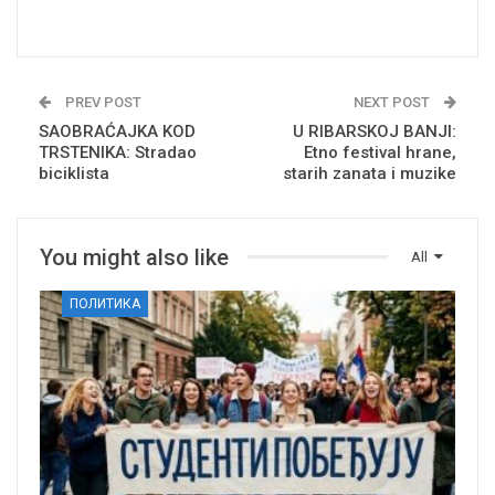
PREV POST
NEXT POST
SAOBRAĆAJKA KOD
U RIBARSKOJ BANJI:
TRSTENIKA: Stradao
Etno festival hrane,
biciklista
starih zanata i muzike
You might also like
All
ПОЛИТИКА