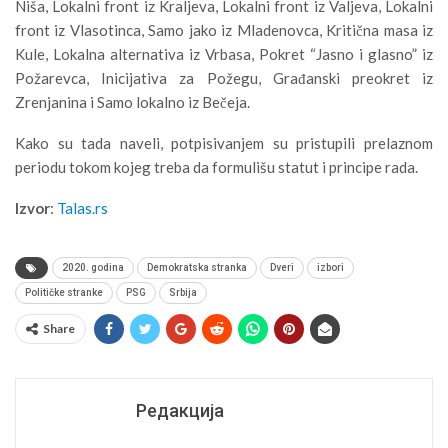
Niša, Lokalni front iz Kraljeva, Lokalni front iz Valjeva, Lokalni
front iz Vlasotinca, Samo jako iz Mladenovca, Kritična masa iz
Kule, Lokalna alternativa iz Vrbasa, Pokret “Jasno i glasno” iz
Požarevca, Inicijativa za Požegu, Građanski preokret iz
Zrenjanina i Samo lokalno iz Bečeja.
Kako su tada naveli, potpisivanjem su pristupili prelaznom
periodu tokom kojeg treba da formulišu statut i principe rada.
Izvor
:
Talas.rs
2020. godina
Demokratska stranka
Dveri
izbori
Političke stranke
PSG
Srbija
Share
Редакција