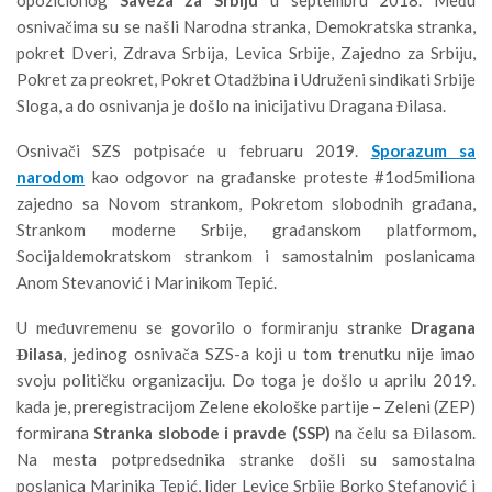
osnivačima su se našli Narodna stranka, Demokratska stranka,
pokret Dveri, Zdrava Srbija, Levica Srbije, Zajedno za Srbiju,
Pokret za preokret, Pokret Otadžbina i Udruženi sindikati Srbije
Sloga, a do osnivanja je došlo na inicijativu Dragana Đilasa.
Osnivači SZS potpisaće u februaru 2019.
Sporazum sa
narodom
kao odgovor na građanske proteste #1od5miliona
zajedno sa Novom strankom, Pokretom slobodnih građana,
Strankom moderne Srbije, građanskom platformom,
Socijaldemokratskom strankom i samostalnim poslanicama
Anom Stevanović i Marinikom Tepić.
U međuvremenu se govorilo o formiranju stranke
Dragana
Đilasa
, jedinog osnivača SZS-a koji u tom trenutku nije imao
svoju političku organizaciju. Do toga je došlo u aprilu 2019.
kada je, preregistracijom Zelene ekološke partije – Zeleni (ZEP)
formirana
Stranka slobode i pravde (SSP)
na čelu sa Đilasom.
Na mesta potpredsednika stranke došli su samostalna
poslanica Marinika Tepić, lider Levice Srbije Borko Stefanović i