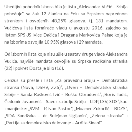
Ubedljivi pobednik izbora bila je lista „Aleksandar Vučić – Srbija
pobeđuje“ sa čak 12 članica na čelu sa Srpskom naprednom
strankom i osvojenih 48,25% glasova, tj. 131 mandatom.
Vučićeva lista formiraće vladu u avgustu 2016. zajedno sa
listom SPS-JS Ivice Dačića i Dragana Markovića Palme koja je
na izborima osvojila 10,95% glasova i 29 mandata.
Od izbornih lista koje nisu ušle u sastav druge vlade Aleksandra
Vučića, najviše mandata osvojile su Srpska radikalna stranka
(22) i pokret Dosta je bilo (16).
Cenzus su prešle i lista „Za pravednu Srbiju – Demokratska
stranka (Nova, DSHV, ZZS)“, „Dveri – Demokratska stranka
Srbije – Sanda Rašković Ivić – Boško Obradović“, „Boris Tadić,
Čedomir Jovanović – Savez za bolju Srbiju – LDP, LSV, SDS“, kao
i manjinske: „SVM – Ištvan Pastor“, „Muamer Zukorlić – BDZS“,
„SDA Sandžaka – dr Sulejman Ugljanin“, „Zelena stranka“ i
„Partija za demokratsko delovanje – Ardita Sinani“.