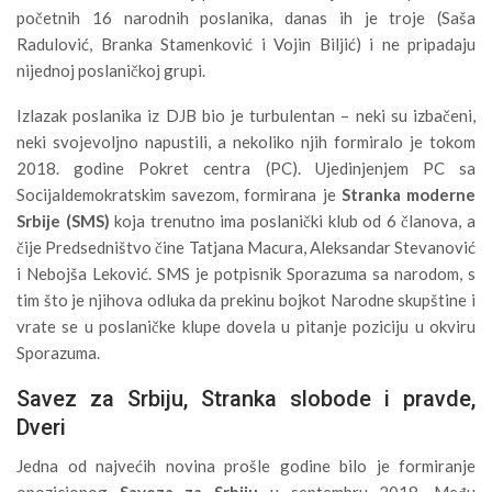
početnih 16 narodnih poslanika, danas ih je troje (Saša
Radulović, Branka Stamenković i Vojin Biljić) i ne pripadaju
nijednoj poslaničkoj grupi.
Izlazak poslanika iz DJB bio je turbulentan – neki su izbačeni,
neki svojevoljno napustili, a nekoliko njih formiralo je tokom
2018. godine Pokret centra (PC). Ujedinjenjem PC sa
Socijaldemokratskim savezom, formirana je
Stranka moderne
Srbije (SMS)
koja trenutno ima poslanički klub od 6 članova, a
čije Predsedništvo čine Tatjana Macura, Aleksandar Stevanović
i Nebojša Leković. SMS je potpisnik Sporazuma sa narodom, s
tim što je njihova odluka da prekinu bojkot Narodne skupštine i
vrate se u poslaničke klupe dovela u pitanje poziciju u okviru
Sporazuma.
Savez za Srbiju, Stranka slobode i pravde,
Dveri
Jedna od najvećih novina prošle godine bilo je formiranje
opozicionog
Saveza za Srbiju
u septembru 2018. Među