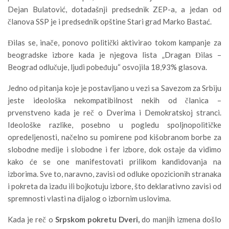
Dejan Bulatović, dotadašnji predsednik ZEP-a, a jedan od
članova SSP je i predsednik opštine Stari grad Marko Bastać.
Đilas se, inače, ponovo politički aktivirao tokom kampanje za
beogradske izbore kada je njegova lista „Dragan Đilas –
Beograd odlučuje, ljudi pobeđuju“ osvojila 18,93% glasova.
Jedno od pitanja koje je postavljano u vezi sa Savezom za Srbiju
jeste ideološka nekompatibilnost nekih od članica –
prvenstveno kada je reč o Dverima i Demokratskoj stranci.
Ideološke razlike, posebno u pogledu spoljnopolitičke
opredeljenosti, načelno su pomirene pod kišobranom borbe za
slobodne medije i slobodne i fer izbore, dok ostaje da vidimo
kako će se one manifestovati prilikom kandidovanja na
izborima. Sve to, naravno, zavisi od odluke opozicionih stranaka
i pokreta da izađu ili bojkotuju izbore, što deklarativno zavisi od
spremnosti vlasti na dijalog o izbornim uslovima.
Kada je reč o
Srpskom pokretu Dveri,
do manjih izmena došlo