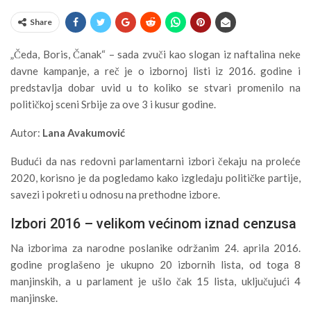
Share
„Čeda, Boris, Čanak“ – sada zvuči kao slogan iz naftalina neke
davne kampanje, a reč je o izbornoj listi iz 2016. godine i
predstavlja dobar uvid u to koliko se stvari promenilo na
političkoj sceni Srbije za ove 3 i kusur godine.
Autor:
Lana Avakumović
Budući da nas redovni parlamentarni izbori čekaju na proleće
2020, korisno je da pogledamo kako izgledaju političke partije,
savezi i pokreti u odnosu na prethodne izbore.
Izbori 2016 – velikom većinom iznad cenzusa
Na izborima za narodne poslanike održanim 24. aprila 2016.
godine proglašeno je ukupno 20 izbornih lista, od toga 8
manjinskih, a u parlament je ušlo čak 15 lista, uključujući 4
manjinske.