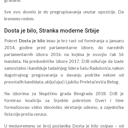
Sve ovo dovelo je do pregrupisavanja unutar opozicije. Da
krenemo redom.
Dosta je bilo, Stranka moderne Srbije
Pokret
Dosta je bilo
imao je brz rast od formiranja u januaru
2014. godine pred parlamentarne izbore, do narednih
parlamentarnih izbora 2016. na kojima je osvojio čak 16
mandata. Na predsedničke izbore 2017. DJB odlučuje da izađe
samostalno i kandiduje tadašnjeg lidera Sašu Radulovića, nakon
dugotrajnog pregovaranja o davanju podrške nekom od
preostalih kandidata, uključujući Ljubišu Preletačevića Belog.
Na izborima za Skupštinu grada Beograda 2018. DJB je
formirao koaliciju sa Srpskim pokretom Dveri i time
formalizovao vidno ideološko skretanje udesno, a zajednička
lista nije prešla cenzus.
U međuvremenu se broj poslanika Dosta je bilo osipao – od