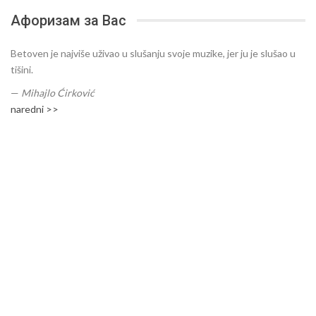
Афоризам за Вас
Betoven je najviše uživao u slušanju svoje muzike, jer ju je slušao u
tišini.
—
Mihajlo Ćirković
naredni >>