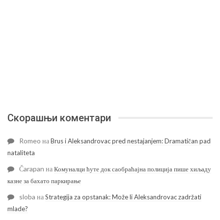
Скорашњи коментари
Romeo
на
Brus i Aleksandrovac pred nestajanjem: Dramatičan pad
nataliteta
Čarapan
на
Комуналци ћуте док саобраћајна полиција пише хиљаду
казне за бахато паркирање
sloba
на
Strategija za opstanak: Može li Aleksandrovac zadržati
mlade?