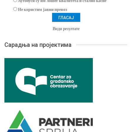
Аутобуси су им лошег квалитета и стално касне
Не користим јавни превоз
Види резултате
Сарадња на пројектима