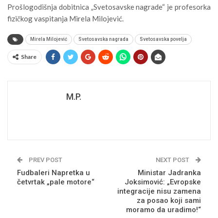
Prošlogodišnja dobitnica „Svetosavske nagrade“ je profesorka
fizičkog vaspitanja Mirela Milojević.
Mirela Milojević
Svetosavska nagrada
Svetosavska povelja
Share
M.P.
PREV POST
NEXT POST
Fudbaleri Napretka u
Ministar Jadranka
četvrtak „pale motore“
Joksimović: „Evropske
integracije nisu zamena
za posao koji sami
moramo da uradimo!“