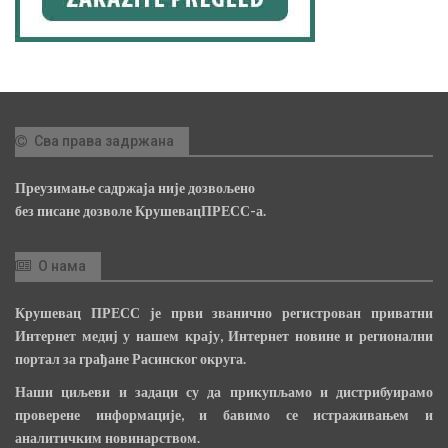
Сва права задржана
Преузимање садржаја није дозвољено
без писане дозволе КрушевацПРЕСС-а.
О нама
Крушевац ПРЕСС је први званично регистрован приватни
Интернет медиј у нашем крају, Интернет новине и регионални
портал за грађане Расинског округа.
Наши циљеви и задаци су да прикупљамо и дистрибуирамо
проверене информације, и бавимо се истраживањем и
аналитичким новинарством.