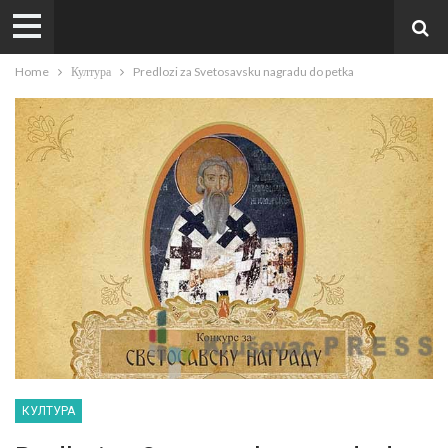
Home
Култура
Predlozi za Svetosavsku nagradu do petka
КУЛТУРА