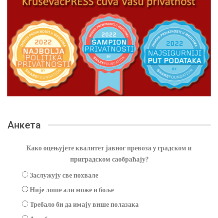
Анкета
Како оцењујете квалитет јавног превоза у градском и
приградском саобраћају?
Заслужују све похвале
Није лоше али може и боље
Требало би да имају више полазака