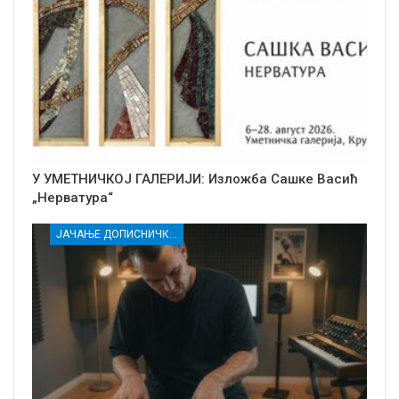
У УМЕТНИЧКОЈ ГАЛЕРИЈИ: Изложба Сашке Васић
„Нерватура“
ЈАЧАЊЕ ДОПИСНИЧКЕ МРЕЖЕ НЕЗАВИСНИХ МЕДИЈА У РАСИНСКОМ ОКРУГУ