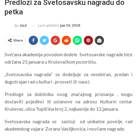
Predlozi za Svetosavsku nagradu do
petka
Last updated
јан 10, 2018
By
M.P.
Share
Svečana akademija povodom dodele Svetosavske nagrade biće
održana 25.januara u Kruševačkom pozorištu.
„Svetosavska nagrada“ se dodeljuje za nesebičan, predan i
dugotrajan rad u kulturi , prosveti ili nauci.
Predloge za dobitnika ovog značajnog priznanja , mogu
dostaviti pojedinci ili ustanove na adresu Kulturni centar
Kruševac, ulica Topličina broj 2, najkasnije do 12.januara.
Svetosavska nagrada se sastoji od unikatne povelje, rad
akademskog vajara Zorana Vasiljkovića, i novčane nagrade.