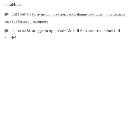
nataliteta
Čarapan
на
Комуналци ћуте док саобраћајна полиција пише хиљаду
казне за бахато паркирање
sloba
на
Strategija za opstanak: Može li Aleksandrovac zadržati
mlade?