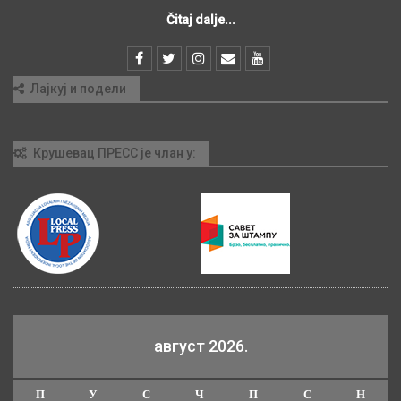
Čitaj dalje...
Лајкуј и подели
Крушевац ПРЕСС је члан у:
август 2026.
П
У
С
Ч
П
С
Н