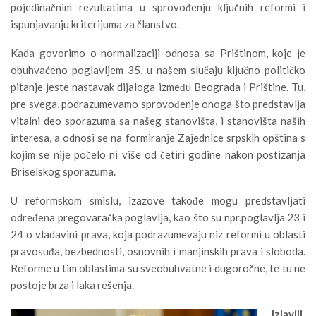
pojedinačnim rezultatima u sprovođenju ključnih reformi i
ispunjavanju kriterijuma za članstvo.
Kada govorimo o normalizaciji odnosa sa Prištinom, koje je
obuhvaćeno poglavljem 35, u našem slučaju ključno političko
pitanje jeste nastavak dijaloga između Beograda i Prištine. Tu,
pre svega, podrazumevamo sprovođenje onoga što predstavlja
vitalni deo sporazuma sa našeg stanovišta, i stanovišta naših
interesa, a odnosi se na formiranje Zajednice srpskih opština s
kojim se nije počelo ni više od četiri godine nakon postizanja
Briselskog sporazuma.
U reformskom smislu, izazove takođe mogu predstavljati
određena pregovaračka poglavlja, kao što su npr.poglavlja 23 i
24 o vladavini prava, koja podrazumevaju niz reformi u oblasti
pravosuđa, bezbednosti, osnovnih i manjinskih prava i sloboda.
Reforme u tim oblastima su sveobuhvatne i dugoročne, te tu ne
postoje brza i laka rešenja.
Izjavili