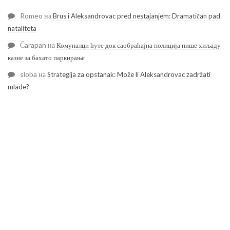
Romeo
на
Brus i Aleksandrovac pred nestajanjem: Dramatičan pad
nataliteta
Čarapan
на
Комуналци ћуте док саобраћајна полиција пише хиљаду
казне за бахато паркирање
sloba
на
Strategija za opstanak: Može li Aleksandrovac zadržati
mlade?