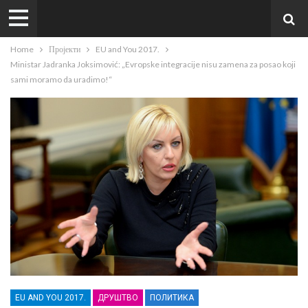
Home
Пројекти
EU and You 2017.
Ministar Jadranka Joksimović: „Evropske integracije nisu zamena za posao koji
sami moramo da uradimo!“
EU AND YOU 2017.
ДРУШТВО
ПОЛИТИКА