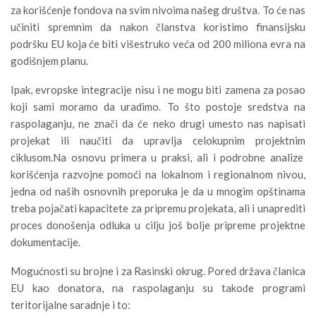
za korišćenje fondova na svim nivoima našeg društva. To će nas
učiniti spremnim da nakon članstva koristimo finansijsku
podršku EU koja će biti višestruko veća od 200 miliona evra na
godišnjem planu.
Ipak, evropske integracije nisu i ne mogu biti zamena za posao
koji sami moramo da uradimo. To što postoje sredstva na
raspolaganju, ne znači da će neko drugi umesto nas napisati
projekat ili naučiti da upravlja celokupnim projektnim
ciklusom.Na osnovu primera u praksi, ali i podrobne analize
korišćenja razvojne pomoći na lokalnom i regionalnom nivou,
jedna od naših osnovnih preporuka je da u mnogim opštinama
treba pojačati kapacitete za pripremu projekata, ali i unaprediti
proces donošenja odluka u cilju još bolje pripreme projektne
dokumentacije.
Mogućnosti su brojne i za Rasinski okrug. Pored država članica
EU kao donatora, na raspolaganju su takođe programi
teritorijalne saradnje i to: