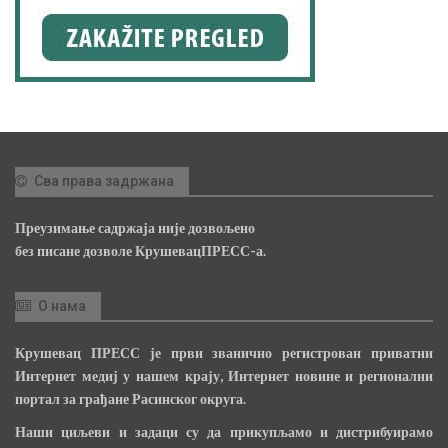
Сва права задржана
Преузимање садржаја није дозвољено
без писане дозволе КрушевацПРЕСС-а.
О нама
Крушевац ПРЕСС је први званично регистрован приватни
Интернет медиј у нашем крају, Интернет новине и регионални
портал за грађане Расинског округа.
Наши циљеви и задаци су да прикупљамо и дистрибуирамо