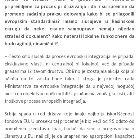
pripremljene za proces pridru
ž
ivanja i da li su spremne da
promene sada
š
nju praksu delovanja kako bi se prilagodili
evropskim standardima
?
Imamo slu
č
ajeve u Rasinskom
okrugu da neke lokalne samouprave nemaju nijedan
strate
š
ki dokument
?
Kako naterati lokalne funkcionere da
budu agilniji
,
dinami
č
niji
?
– Često smo slušali da proces evropskih integracija ne pripada
ekskluzivno vlasti, ni centralnoj ni lokalnoj, već da pripada
građanima i čitavom društvu. Obično je izostajala akcija koja bi
učinila da to zaista bude tako, i stoga je prioritet rada
Ministarstva za evropske integracije da u najvećoj mogućoj
meri i na objektivan način približi građanima značaj, koristi, ali i
troškove procesa evropskih integracija.
Srbija spada u red država koje imaju najbolju iskorišćenost
fondova EU. U proseku taj procenat je bio veći od 95 odsto od
ponuđenih sredstava. Ipak, budući da smo u pregovorima o
članstvu u EU, naš cilj je da unapredimo apsorpcioni kapacitet