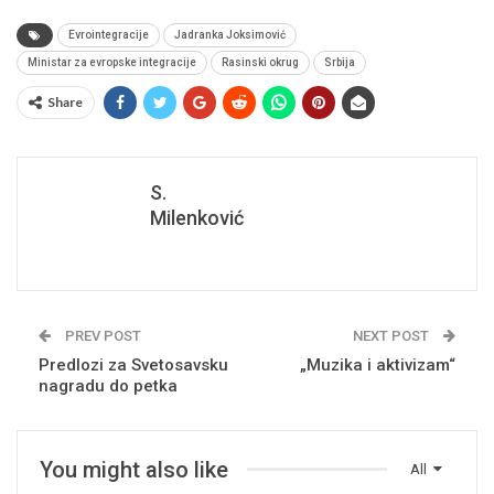
Evrointegracije
Jadranka Joksimović
Ministar za evropske integracije
Rasinski okrug
Srbija
Share
S.
Milenković
PREV POST
NEXT POST
Predlozi za Svetosavsku
„Muzika i aktivizam“
nagradu do petka
You might also like
All