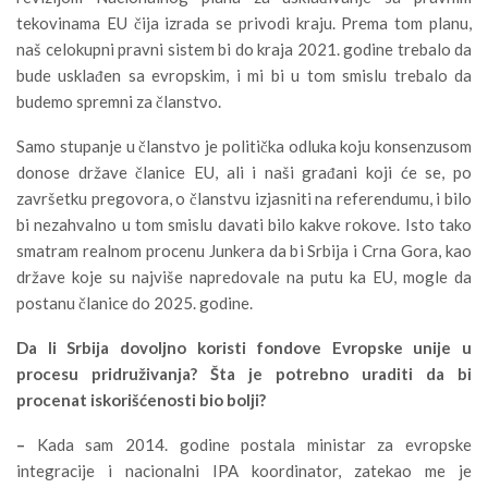
tekovinama EU čija izrada se privodi kraju. Prema tom planu,
naš celokupni pravni sistem bi do kraja 2021. godine trebalo da
bude usklađen sa evropskim, i mi bi u tom smislu trebalo da
budemo spremni za članstvo.
Samo stupanje u članstvo je politička odluka koju konsenzusom
donose države članice EU, ali i naši građani koji će se, po
završetku pregovora, o članstvu izjasniti na referendumu, i bilo
bi nezahvalno u tom smislu davati bilo kakve rokove. Isto tako
smatram realnom procenu Junkera da bi Srbija i Crna Gora, kao
države koje su najviše napredovale na putu ka EU, mogle da
postanu članice do 2025. godine.
Da li Srbija dovoljno koristi fondove Evropske unije u
procesu pridruživanja? Šta je potrebno uraditi da bi
procenat iskorišćenosti bio bolji?
–
Kada sam 2014. godine postala ministar za evropske
integracije i nacionalni IPA koordinator, zatekao me je