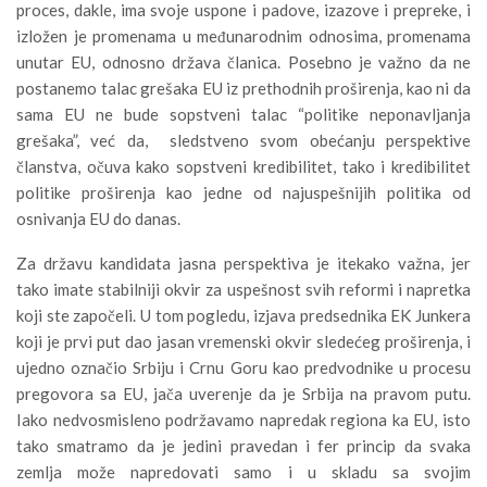
proces, dakle, ima svoje uspone i padove, izazove i prepreke, i
izložen je promenama u međunarodnim odnosima, promenama
unutar EU, odnosno država članica. Posebno je važno da ne
postanemo talac grešaka EU iz prethodnih proširenja, kao ni da
sama EU ne bude sopstveni talac “politike neponavljanja
grešaka”, već da, sledstveno svom obećanju perspektive
članstva, očuva kako sopstveni kredibilitet, tako i kredibilitet
politike proširenja kao jedne od najuspešnijih politika od
osnivanja EU do danas.
Za državu kandidata jasna perspektiva je itekako važna, jer
tako imate stabilniji okvir za uspešnost svih reformi i napretka
koji ste započeli. U tom pogledu, izjava predsednika EK Junkera
koji je prvi put dao jasan vremenski okvir sledećeg proširenja, i
ujedno označio Srbiju i Crnu Goru kao predvodnike u procesu
pregovora sa EU, jača uverenje da je Srbija na pravom putu.
Iako nedvosmisleno podržavamo napredak regiona ka EU, isto
tako smatramo da je jedini pravedan i fer princip da svaka
zemlja može napredovati samo i u skladu sa svojim