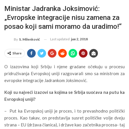
Ministar Jadranka Joksimović:
„Evropske integracije nisu zamena za
posao koji sami moramo da uradimo!“
Last updated
јан 2, 2018
By
S. Milenković
Share
O izazovima koji Srbiju i njene građane očekuju u procesu
pridruživanja Evropskoj uniji razgovarali smo sa ministrom za
evropske integracije Jadrankom Joksimović.
Koji su najveći izazovi sa kojima se Srbija suočava na putu ka
Evropskoj uniji?
– Put ka Evropskoj uniji je proces, i to prevashodno politički
proces. Kao takav, on predstavlja susret političke volje dveju
strana – EU (država članica), i države kao začetnika procesa- taj