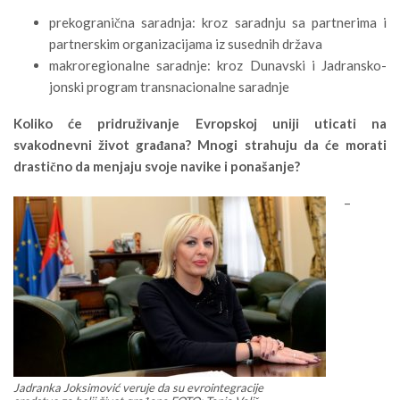
prekogranična saradnja: kroz saradnju sa partnerima i
partnerskim organizacijama iz susednih država
makroregionalne saradnje: kroz Dunavski i Jadransko-
jonski program transnacionalne saradnje
Koliko
ć
e pridru
ž
ivanje Evropskoj uniji uticati na
svakodnevni
ž
ivot gra
đ
ana
?
Mnogi strahuju da
ć
e morati
drasti
č
no da menjaju svoje navike i pona
š
anje
?
–
Jadranka Joksimović veruje da su evrointegracije