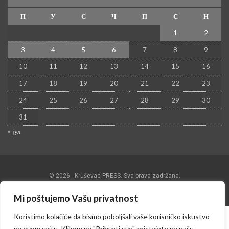
П
У
С
Ч
П
С
Н
1
2
3
4
5
6
7
8
9
10
11
12
13
14
15
16
17
18
19
20
21
22
23
24
25
26
27
28
29
30
31
« јул
© 2026 - Kruševac PRESS. Sva prava zadržana.
Izrada sajta i hosting:
Hosting-Srbija
Mi poštujemo Vašu privatnost
Koristimo kolačiće da bismo poboljšali vaše korisničko iskustvo
na ovom sajtu. Klikom na "Prihvati sve", pristajete na našu