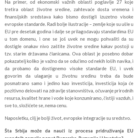
Na primer, od ekonomski važnih oblasti poglavlje 27 koje
tretira oblast životne sredine, zahtevaće dosta vremena i
finansijskih sredstava kako bismo dostigli izuzetno visoke
evropske standarde. Radi bolje ilustracije – zemlje koje su ušle u
EU pre desetak godina i dalje se prilagođavaju standardima EU
u tom domenu, i one se još uvek ne mogu pohvaliti da su
dostigle onakav nivo zaštite životne sredine kakav postoji u
tzv. starim državama članicama. Ova oblast je posebno dobar
pokazatelj koliko je važno da se odučimo od nekih loših navika, i
da probamo da dostignemo visoke standarde EU, i uvek
govorim da ulaganje u životnu sredinu treba da bude
posmatrano samo i jedino kao investicija, investicija koja će
pozitivno delovati na zdravlje stanovništva, očuvanje prirodnih
resursa, kvalitet hrane i vode koje konzumiramo, čistiji vazduh, i
sve to, složićete se, nema cenu.
Naposletku, cilj je bolji život, evropske integracije su sredstvo.
Š
ta Srbija mo
ž
e da nau
č
i iz procesa pridru
ž
ivanja EU