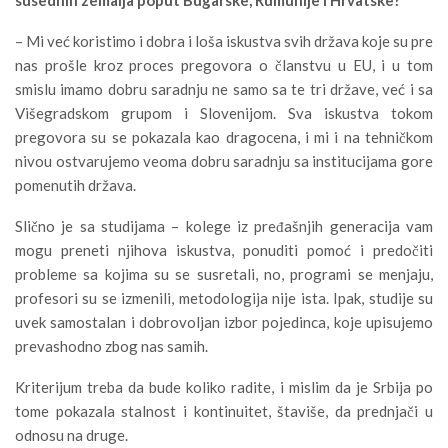
susednih zemalja poput Bugarske
,
Rumunije i Hrvatske
?
– Mi već koristimo i dobra i loša iskustva svih država koje su pre
nas prošle kroz proces pregovora o članstvu u EU, i u tom
smislu imamo dobru saradnju ne samo sa te tri države, već i sa
Višegradskom grupom i Slovenijom. Sva iskustva tokom
pregovora su se pokazala kao dragocena, i mi i na tehničkom
nivou ostvarujemo veoma dobru saradnju sa institucijama gore
pomenutih država.
Slično je sa studijama – kolege iz pređašnjih generacija vam
mogu preneti njihova iskustva, ponuditi pomoć i predočiti
probleme sa kojima su se susretali, no, programi se menjaju,
profesori su se izmenili, metodologija nije ista. Ipak, studije su
uvek samostalan i dobrovoljan izbor pojedinca, koje upisujemo
prevashodno zbog nas samih.
Kriterijum treba da bude koliko radite, i mislim da je Srbija po
tome pokazala stalnost i kontinuitet, štaviše, da prednjači u
odnosu na druge.