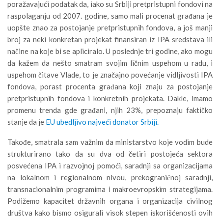
poražavajući podatak da, iako su Srbiji pretpristupni fondovi na
raspolaganju od 2007. godine, samo mali procenat građana je
uopšte znao za postojanje pretpristupnih fondova, a još manji
broj za neki konkretan projekat finansiran iz IPA sredstava ili
načine na koje bi se apliciralo. U poslednje tri godine, ako mogu
da kažem da nešto smatram svojim ličnim uspehom u radu, i
uspehom čitave Vlade, to je značajno povećanje vidljivosti IPA
fondova, porast procenta građana koji znaju za postojanje
pretpristupnih fondova i konkretnih projekata. Dakle, imamo
promenu trenda gde građani, njih 23%, prepoznaju faktičko
stanje da je
EU ubedljivo najveći donator Srbiji.
Takođe, smatrala sam važnim da ministarstvo koje vodim bude
strukturirano tako da su dva od četiri postojeća sektora
posvećena IPA i razvojnoj pomoći, saradnji sa organizacijama
na lokalnom i regionalnom nivou, prekograničnoj saradnji,
transnacionalnim programima i makroevropskim strategijama.
Podižemo kapacitet državnih organa i organizacija civilnog
društva kako bismo osigurali visok stepen iskorišćenosti ovih