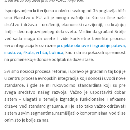
sredstvo za bolji život građana FOTO: Tanja Valič
Ispunjavanjem kriterijuma u okviru svakog od 35 poglavlja bliži
smo članstvu u EU, ali je mnogo važnije to što su time naše
društvo i država – uređeniji, ekonomski razvijeniji, i u krajnjoj
liniji – deo najrazvijenijeg dela sveta. Mislim da građani Srbije
već sada mogu da osete i vide konkretne benefite procesa
evrointegracija kroz razne
projekte obnove i izgradnje puteva,
mostova, škola, vrtića, bolnica
, kao i da su pokazali spremnost
na promene koje donose boljitak na duže staze.
Svi smo nosioci procesa reformi, i upravo je građanin taj koji je
u centru procesa evropskih integracija koji donosi i uvodi nove
standarde, i gde se mi rukovodimo standardima koji su pre
svega sredstvo našeg razvoja. Važno je uspostaviti dobar
sistem – ulagati u temelje izgradnje funkcionalne i efikasne
države, veći standard građana, ali je isto tako važno održavati
sistem u svim segmentima, razmišljati o kompromisima, voditi se
onim što je bolje za nas.