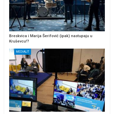
Breskvica i Marija Šerifović (ipak) nastupaju u
Kruševcu!?
MEDIALIT