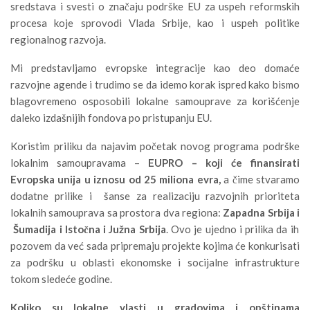
sredstava i svesti o značaju podrške EU za uspeh reformskih
procesa koje sprovodi Vlada Srbije, kao i uspeh politike
regionalnog razvoja.
Mi predstavljamo evropske integracije kao deo domaće
razvojne agende i trudimo se da idemo korak ispred kako bismo
blagovremeno osposobili lokalne samouprave za korišćenje
daleko izdašnijih fondova po pristupanju EU.
Koristim priliku da najavim početak novog programa podrške
lokalnim samoupravama –
EUPRO
–
koji
ć
e finansirati
Evropska unija u iznosu od
25
miliona evra
,
a čime stvaramo
dodatne prilike i šanse za realizaciju razvojnih prioriteta
lokalnih samouprava sa prostora dva regiona:
Zapadna Srbija i
Š
umadija i Isto
č
na i Ju
ž
na Srbija
. Ovo je ujedno i prilika da ih
pozovem da već sada pripremaju projekte kojima će konkurisati
za podršku u oblasti ekonomske i socijalne infrastrukture
tokom sledeće godine.
Koliko su lokalne vlasti u gradovima i op
š
tinama