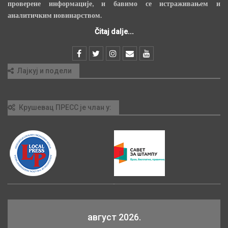
проверене информације, и бавимо се истраживањем и
аналитичким новинарством.
Čitaj dalje...
Лајкуј и подели
Крушевац ПРЕСС је члан у:
август 2026.