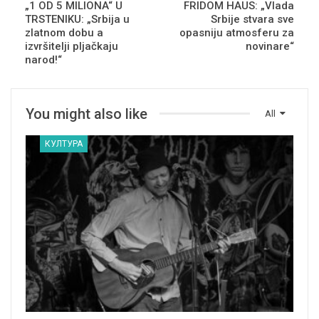
„1 OD 5 MILIONA“ U
FRIDOM HAUS: „Vlada
TRSTENIKU: „Srbija u
Srbije stvara sve
zlatnom dobu a
opasniju atmosferu za
izvršitelji pljačkaju
novinare“
narod!“
You might also like
All
КУЛТУРА