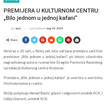
КУЛТУРА
PREMIJERA U KULTURNOM CENTRU:
„Bilo jednom u jednoj kafani“
Last updated
мар 29, 2019
By
M.P.
Share
Večeras u 20 sati, u Beloj sali, biće održana premijera satirične
predstave „Bilo jednom u jednoj kafani“, po tekstu višestruko
nagrađivanog autora i scenariste Dragiše Pavlovića Rasinskog
i produkciji Kulturnog centra Kruševac.
Premijera „Bilo jednom u jednoj kafani“ je uvertira u završnicu
Festivala humora i satire.
Režiju potpisuju Nenad Blažić, glavni i odgovorni urednik KCK, i
Lidija Užarević, urednik KCK.