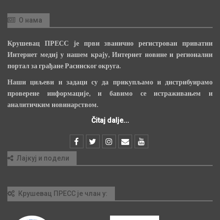
О нама
Крушевац ПРЕСС је први званично регистрован приватни
Интернет медиј у нашем крају, Интернет новине и регионални
портал за грађане Расинског округа.
Наши циљеви и задаци су да прикупљамо и дистрибуирамо
проверене информације, и бавимо се истраживањем и
аналитичким новинарством.
Čitaj dalje...
Лајкуј и подели
Крушевац ПРЕСС је члан у: