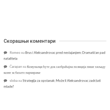
Скорашњи коментари
Romeo
на
Brus i Aleksandrovac pred nestajanjem: Dramatičan pad
nataliteta
Čarapan
на
Комуналци ћуте док саобраћајна полиција пише хиљаду
казне за бахато паркирање
sloba
на
Strategija za opstanak: Može li Aleksandrovac zadržati
mlade?