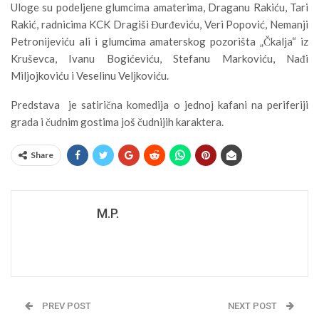
Uloge su podeljene glumcima amaterima, Draganu Rakiću, Tari
Rakić, radnicima KCK Dragiši Đurđeviću, Veri Popović, Nemanji
Petronijeviću ali i glumcima amaterskog pozorišta „Čkalja“ iz
Kruševca, Ivanu Bogićeviću, Stefanu Markoviću, Nađi
Miljojkoviću i Veselinu Veljkoviću.
Predstava je satirična komedija o jednoj kafani na periferiji
grada i čudnim gostima još čudnijih karaktera.
Share
M.P.
PREV POST
NEXT POST