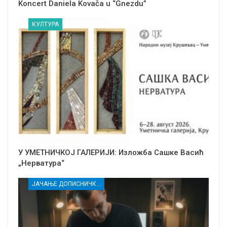
Koncert Daniela Kovača u “Gnezdu”
КУЛТУРА
У УМЕТНИЧКОЈ ГАЛЕРИЈИ: Изложба Сашке Васић
„Нерватура“
ЈАЧАЊЕ ДОПИСНИЧКЕ МРЕЖЕ НЕЗАВИСНИХ МЕДИЈА У РАСИНСКОМ ОКРУГУ