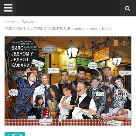
Home
Култура
PREMIJERA U KULTURNOM CENTRU: „Bilo jednom u jednoj kafani“