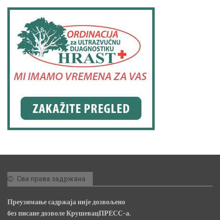
Сва права задржана
Преузимање садржаја није дозвољено
без писане дозволе КрушевацПРЕСС-а.