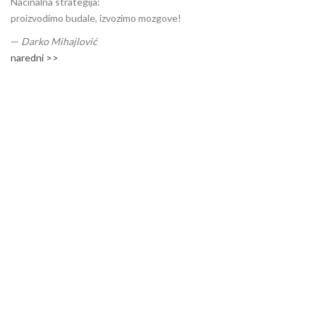
Nacinalna strategija:
proizvodimo budale, izvozimo mozgove!
—
Darko Mihajlović
naredni >>