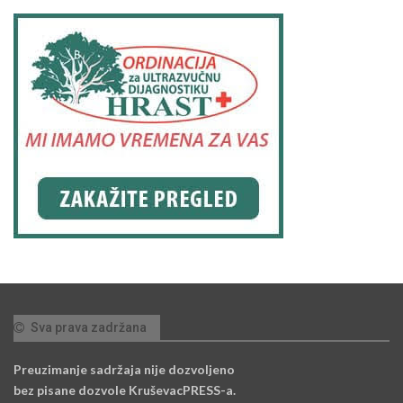
Sva prava zadržana
Preuzimanje sadržaja nije dozvoljeno
bez pisane dozvole KruševacPRESS-a.