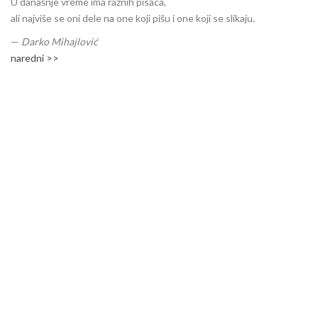
U današnje vreme ima raznih pisaca,
ali najviše se oni dele na one koji pišu i one koji se slikaju.
—
Darko Mihajlović
naredni >>