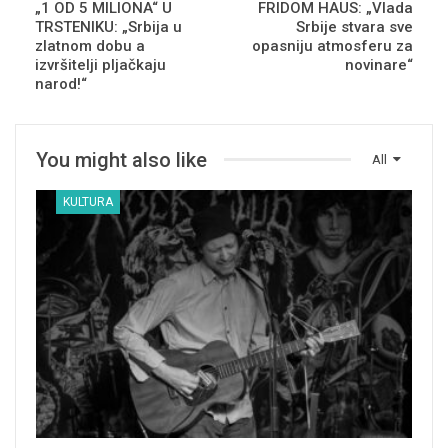
„1 OD 5 MILIONA“ U
FRIDOM HAUS: „Vlada
TRSTENIKU: „Srbija u
Srbije stvara sve
zlatnom dobu a
opasniju atmosferu za
izvršitelji pljačkaju
novinare“
narod!“
You might also like
All
KULTURA