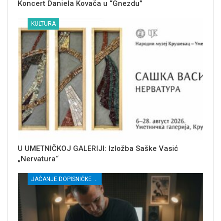
Koncert Daniela Kovača u “Gnezdu”
KULTURA
U UMETNIČKOJ GALERIJI: Izložba Saške Vasić
„Nervatura“
JAČANJE DOPISNIČKE MREŽE NEZAVISNIH MEDIJA U RASINSKOM OKRUGU