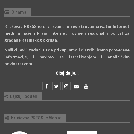
O nama
Kruševac PRESS je prvi zvanično registrovan privatni Internet
medij u našem kraju, Internet novine i regionalni portal za
građane Rasinskog okruga.
Naši ciljevi i zadaci su da prikupljamo i distribuiramo proverene
informacije, i bavimo se istraživanjem i analitičkim
novinarstvom.
Čitaj dalje...
Lajkuj i podeli
Kruševac PRESS je član u: