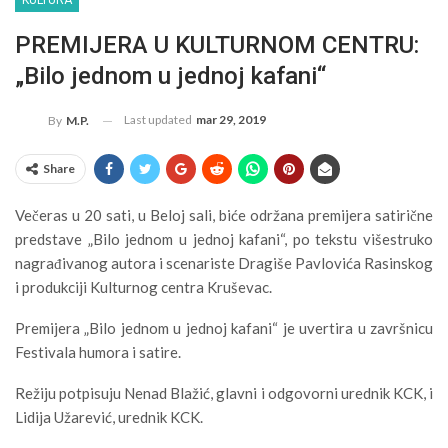
KULTURA
PREMIJERA U KULTURNOM CENTRU:
„Bilo jednom u jednoj kafani“
Last updated
mar 29, 2019
By
M.P.
Share
Večeras u 20 sati, u Beloj sali, biće održana premijera satirične
predstave „Bilo jednom u jednoj kafani“, po tekstu višestruko
nagrađivanog autora i scenariste Dragiše Pavlovića Rasinskog
i produkciji Kulturnog centra Kruševac.
Premijera „Bilo jednom u jednoj kafani“ je uvertira u završnicu
Festivala humora i satire.
Režiju potpisuju Nenad Blažić, glavni i odgovorni urednik KCK, i
Lidija Užarević, urednik KCK.