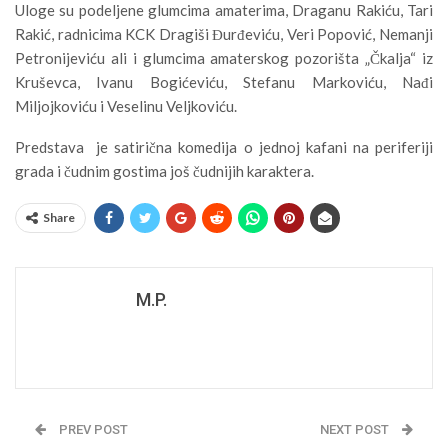
Uloge su podeljene glumcima amaterima, Draganu Rakiću, Tari
Rakić, radnicima KCK Dragiši Đurđeviću, Veri Popović, Nemanji
Petronijeviću ali i glumcima amaterskog pozorišta „Čkalja“ iz
Kruševca, Ivanu Bogićeviću, Stefanu Markoviću, Nađi
Miljojkoviću i Veselinu Veljkoviću.
Predstava je satirična komedija o jednoj kafani na periferiji
grada i čudnim gostima još čudnijih karaktera.
Share
M.P.
PREV POST
NEXT POST