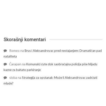
Skorašnji komentari
Romeo
na
Brus i Aleksandrovac pred nestajanjem: Dramatičan pad
nataliteta
Čarapan
na
Komunalci ćute dok saobraćajna policija piše hiljadu
kazne za bahato parkiranje
sloba
na
Strategija za opstanak: Može li Aleksandrovac zadržati
mlade?