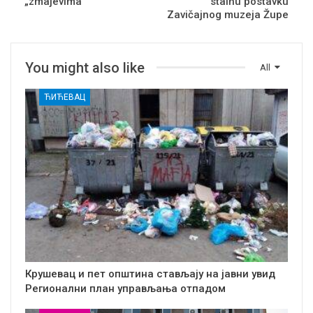
„zmajevima“
stalnu postavku
Zavičajnog muzeja Župe
You might also like
All
ЋИЋЕВАЦ
Крушевац и пет општина стављају на јавни увид
Регионални план управљања отпадом