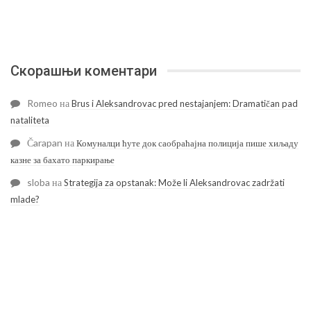
Скорашњи коментари
Romeo
на
Brus i Aleksandrovac pred nestajanjem: Dramatičan pad
nataliteta
Čarapan
на
Комуналци ћуте док саобраћајна полиција пише хиљаду
казне за бахато паркирање
sloba
на
Strategija za opstanak: Može li Aleksandrovac zadržati
mlade?