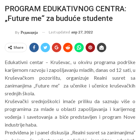
PROGRAM EDUKATIVNOG CENTRA:
„Future me“ za buduće studente
Last updated
апр 27, 2022
By
Редакција
Share
Edukativni centar – Kruševac, u okviru programa podrške
karijernom razvoju i zapošljavanju mladih, danas od 12 sati, u
Kruševačkom pozorištu, organizuje Realni susret sa
zanimanjima „Future me“ za učenike i učenice kruševačkih
srednjih škola.
Kruševački srednjoškolci imaće priliku da saznaju više o
programima za mlade u oblasti zapošljavanja i karijernog
vođenja i savetovanja a biće predstavljen i program Nove
industrije haba.
Predviđena je i panel diskusija „Realni susret sa zanimanjima“