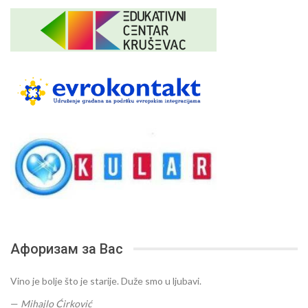
Афоризам за Вас
Vino je bolje što je starije. Duže smo u ljubavi.
—
Mihajlo Ćirković