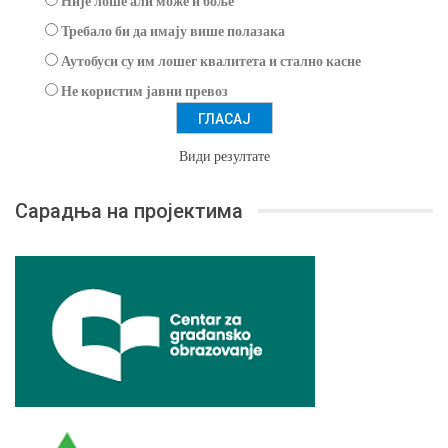
Није лоше али може и боље
Требало би да имају више полазака
Аутобуси су им лошег квалитета и стално касне
Не користим јавни превоз
Види резултате
Сарадња на пројектима