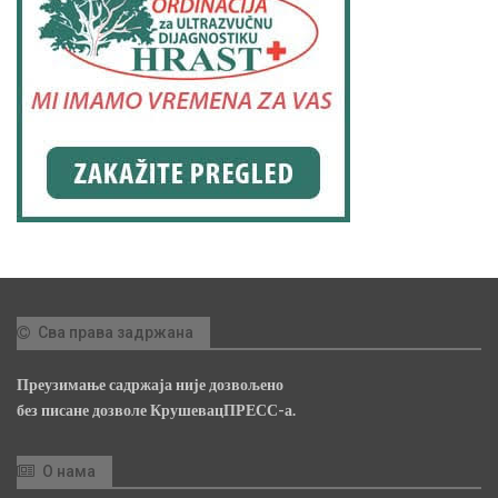
Сва права задржана
Преузимање садржаја није дозвољено
без писане дозволе КрушевацПРЕСС-а.
О нама