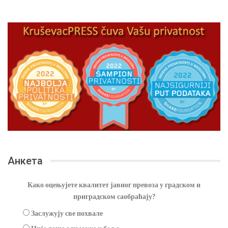
Анкета
Како оцењујете квалитет јавног превоза у градском и
приградском саобраћају?
Заслужују све похвале