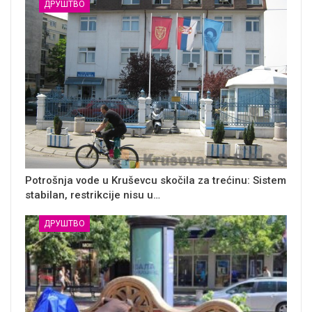
ДРУШТВО
Potrošnja vode u Kruševcu skočila za trećinu: Sistem
stabilan, restrikcije nisu u…
ДРУШТВО