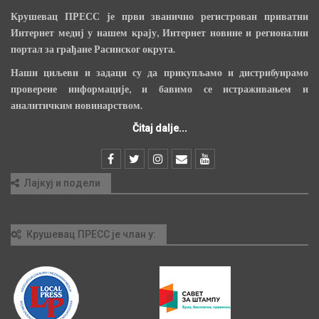
Крушевац ПРЕСС је први званично регистрован приватни
Интернет медиј у нашем крају, Интернет новине и регионални
портал за грађане Расинског округа.
Наши циљеви и задаци су да прикупљамо и дистрибуирамо
проверене информације, и бавимо се истраживањем и
аналитичким новинарством.
Čitaj dalje...
Лајкуј и подели
Крушевац ПРЕСС је члан у: