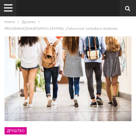
Home
Друштво
PROGRAM EDUKATIVNOG CENTRA: „Future me“ za buduće studente
ДРУШТВО