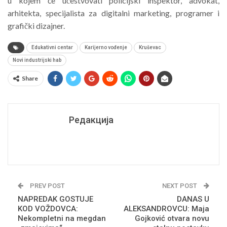
u kojem će učestvovati policijski inspektor, advokat,
arhitekta, specijalista za digitalni marketing, programer i
grafički dizajner.
Edukativni centar
Karijerno vođenje
Kruševac
Novi industrijski hab
Share
Редакција
PREV POST
NEXT POST
NAPREDAK GOSTUJE
DANAS U
KOD VOŽDOVCA:
ALEKSANDROVCU: Maja
Nekompletni na megdan
Gojković otvara novu