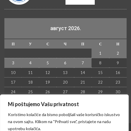
август 2026.
П
У
С
Ч
П
С
Н
1
2
3
4
5
6
7
8
9
10
11
12
13
14
15
16
17
18
19
20
21
22
23
24
25
26
27
28
29
30
31
Mi poštujemo Vašu privatnost
« јул
Koristimo kolačiće da bismo poboljšali vaše korisničko iskustvo
na ovom sajtu. Klikom na "Prihvati sve", pristajete na našu
upotrebu kolačića.