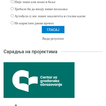
Није лоше али може и боље
Требало би да имају више полазака
Аутобуси су им лошег квалитета и стално касне
Не користим јавни превоз
Види резултате
Сарадња на пројектима