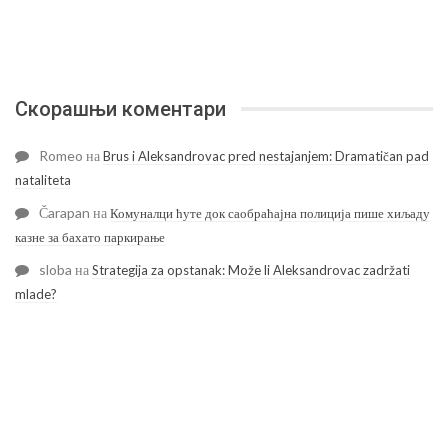
Скорашњи коментари
Romeo
на
Brus i Aleksandrovac pred nestajanjem: Dramatičan pad
nataliteta
Čarapan
на
Комуналци ћуте док саобраћајна полиција пише хиљаду
казне за бахато паркирање
sloba
на
Strategija za opstanak: Može li Aleksandrovac zadržati
mlade?