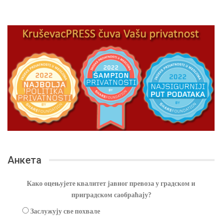
Анкета
Како оцењујете квалитет јавног превоза у градском и
приградском саобраћају?
Заслужују све похвале