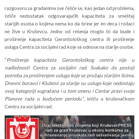
razgovoru sa građanima sve češće se, kao jedan od problema,
ističe nedostatak odgovarajućih kapaciteta za smeštaj
starijih osoba o kojima nema ko da brine jer im deca i rođaci
ne žive u Kruševcu. Jedno od rešenja moglo bi da bude i
proširenje kapaciteta Gerontološkog centra ili proširenje
usluga Centra za socijalni rad koje se odnose na starije osobe.
“
Proširenje kapaciteta Gerontološkog centra nije u
nadležnosti Centra za socijalni rad. Svakako da postoji
potreba za proširenjem usluga koje se pružaju starijim licima.
Dnevni boravci i Klubovi za starije su usluge koje nedostaju
ovoj kategoriji sugrađana i u tom smeru i Centar pravi svoje
Planove rada u budućem periodu”
, ističu u kruševačkom
Centru za socijalni rad.