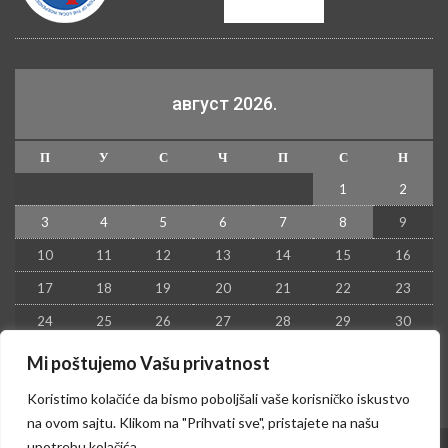
август 2026.
П
У
С
Ч
П
С
Н
1
2
3
4
5
6
7
8
9
10
11
12
13
14
15
16
17
18
19
20
21
22
23
24
25
26
27
28
29
30
31
Mi poštujemo Vašu privatnost
« јул
Koristimo kolačiće da bismo poboljšali vaše korisničko iskustvo
na ovom sajtu. Klikom na "Prihvati sve", pristajete na našu
upotrebu kolačića.