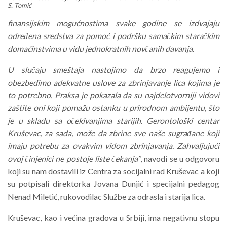
S. Tomić
finansijskim mogućnostima svake godine se izdvajaju
određena sredstva za pomoć i podršku samačkim staračkim
domaćinstvima u vidu jednokratnih novčanih davanja.
U slučaju smeštaja nastojimo da brzo reagujemo i
obezbedimo adekvatne uslove za zbrinjavanje lica kojima je
to potrebno. Praksa je pokazala da su najdelotvorniji vidovi
zaštite oni koji pomažu ostanku u prirodnom ambijentu, što
je u skladu sa očekivanjima starijih. Gerontološki centar
Kruševac, za sada, može da zbrine sve naše sugrađane koji
imaju potrebu za ovakvim vidom zbrinjavanja. Zahvaljujući
ovoj činjenici ne postoje liste čekanja”
, navodi se u odgovoru
koji su nam dostavili iz Centra za socijalni rad Kruševac a koji
su potpisali direktorka Jovana Dunjić i specijalni pedagog
Nenad Miletić, rukovodilac Službe za odrasla i starija lica.
Kruševac, kao i većina gradova u Srbiji, ima negativnu stopu