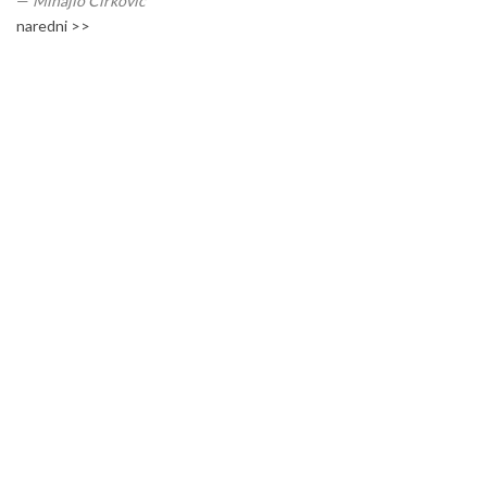
—
Mihajlo Ćirković
naredni >>