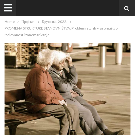
Home
Пројекти
Крушевац 2022.
PROMENA STRUKTURE STANOVNIŠTVA: Problemi starih – siromaštvo,
izolovanost i zanemarivanje