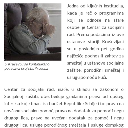
Jedna od ključnih institucija,
kada je reč o programima
koji se odnose na stare
osobe, je Centar za socijalni
rad. Prema podacima iz ove
ustanove stariji Kruševljani
su u poslednjih pet godina
najčešće podnosili zahtev za
smeštaj u ustanove socijalne
U Kruševcu se kontinuirano
povećava broj starih osoba
zaštite, porodični smeštaj i
uslugu pomoć u kući.
Centar za socijalni rad, inače, u skladu sa zakonom o
Socijalnoj zaštiti, obezbeđuje građanima prava od opšteg
interesa koje finansira budžet Republike Srbije i to: pravo na
novčanu socijalnu pomoć, pravo na dodatak za pomoć i negu
drugog lica, pravo na uvećani dodatak za pomoć i negu
drugog lica, usluge porodičnog smeštaja i usluge domskog