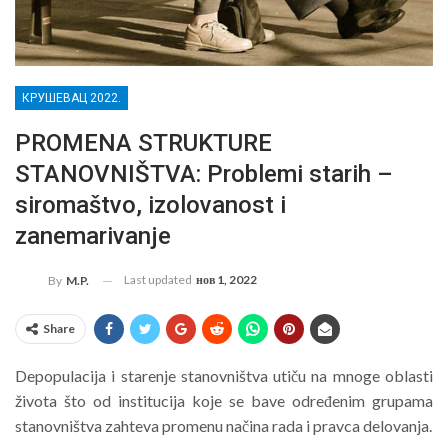
КРУШЕВАЦ 2022.
PROMENA STRUKTURE
STANOVNIŠTVA: Problemi starih –
siromaštvo, izolovanost i
zanemarivanje
Last updated
нов 1, 2022
By
M.P.
Share
Depopulacija i starenje stanovništva utiču na mnoge oblasti
života što od institucija koje se bave određenim grupama
stanovništva zahteva promenu načina rada i pravca delovanja.