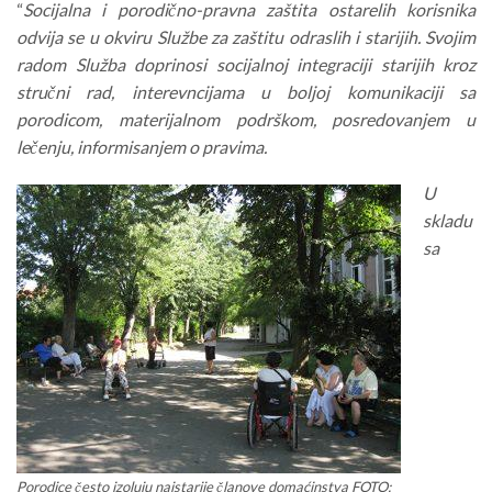
“
Socijalna i porodično-pravna zaštita ostarelih korisnika
odvija se u okviru Službe za zaštitu odraslih i starijih. Svojim
radom Služba doprinosi socijalnoj integraciji starijih kroz
stručni rad, interevncijama u boljoj komunikaciji sa
porodicom, materijalnom podrškom, posredovanjem u
lečenju, informisanjem o pravima.
U
skladu
sa
Porodice često izoluju najstarije članove domaćinstva FOTO: