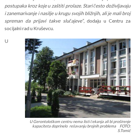
postupaka kroz koje u zaštiti prolaze. Stari često doživljavaju
i zanemarivanje i nasilje u krugu svojih bližnjih, ali je mali broj
spreman da prijavi takve slučajeve”
, dodaju u Centru za
socijalni rad u Kruševcu.
U
U Gerontološkom centru nema listi čekanja ali bi proširenje
kapaciteta doprinelo rešavanju brojnih problema FOTO:
S.Tomić