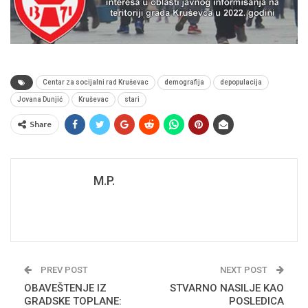
Centar za socijalni rad Kruševac
demografija
depopulacija
Jovana Dunjić
Kruševac
stari
Share
M.P.
PREV POST
NEXT POST
OBAVEŠTENJE IZ
STVARNO NASILJE KAO
GRADSKE TOPLANE:
POSLEDICA