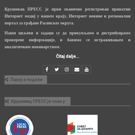
Крушевац ПРЕСС је први званично регистрован приватни
Интернет медиј у нашем крају, Интернет новине и регионални
портал за грађане Расинског округа.
Наши циљеви и задаци су да прикупљамо и дистрибуирамо
проверене информације, и бавимо се истраживањем и
аналитичким новинарством.
Čitaj dalje...
Лајкуј и подели
Крушевац ПРЕСС је члан у: