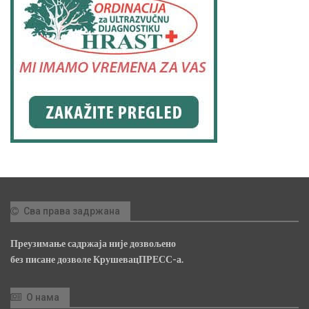
Сва права задржана
Преузимање садржаја није дозвољено
без писане дозволе КрушевацПРЕСС-а.
О нама