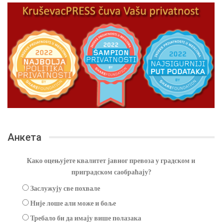
Анкета
Како оцењујете квалитет јавног превоза у градском и
приградском саобраћају?
Заслужују све похвале
Није лоше али може и боље
Требало би да имају више полазака