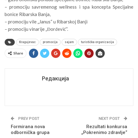
– promociju savremenog wellness i spa koncepta Specijalne
bonice Ribarska Banja,
– promociju vile „Janus“ u Ribarskoj Banji
– promociju vinarije „Đorđević“.
Kragujevac
promocija
sajam
turistička organizacija
Share
Редакција
PREV POST
NEXT POST
Formirana nova
Rezultati konkursa
odbornička grupa
„Pokrenimo zdravlje“