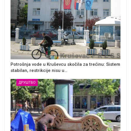
Potrošnja vode u Kruševcu skočila za trećinu: Sistem
stabilan, restrikcije nisu u…
ДРУШТВО