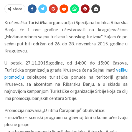
Share
Kruševačka Turistička organizacija i Specijana bolnica Ribarska
Banja će i ove godine učestvovati na kragujevačkom
„Međunarodnom sajmu turizma i seoskog turizma“. Sajam će po
sedmi put biti održan od 26. do 28. novembra 2015. godine u
Kragujevcu.
U petak, 27.11.2015.godine, od 14:00 do 15:00 časova,
Turistička organizacija grada Kruševca će na Sajmu imati
veliku
promociju
celokupne turističke ponude na teritoriji grada
Kruševca, sa akcentom na Ribarsku Banju, a u skladu sa
najnovijom kampanjom Turističke organizacije Srbije koja za cilj
ima promociju banjskih centara Srbije.
Promocija nazvana „U ritmu Čarapanije“ obuhvatiće:
– muzičko – scenski program na glavnoj bini u kome učestvuju
plesne grupe
– gastronomsku ponudu Specijalne bolnice Ribarska Banja,