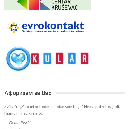
Афоризам за Вас
Svi kažu: „Ako mi pobedimo – biće vam bolje”. Nema potrebe, ljudi.
Nismo mi navikli na to.
—
Dejan Ristić