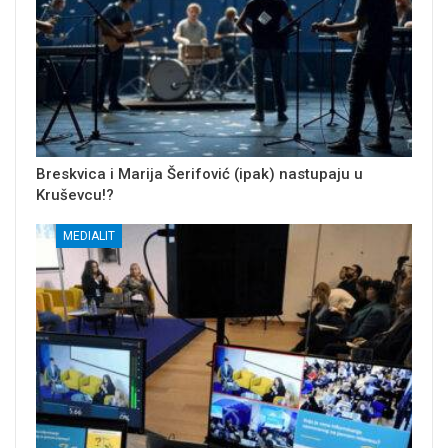
Breskvica i Marija Šerifović (ipak) nastupaju u
Kruševcu!?
MEDIALIT