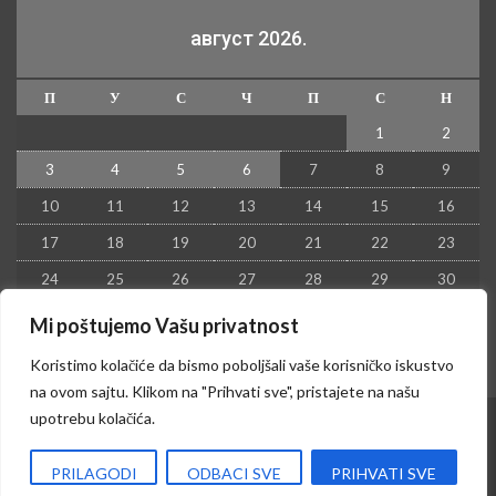
август 2026.
П
У
С
Ч
П
С
Н
1
2
3
4
5
6
7
8
9
10
11
12
13
14
15
16
17
18
19
20
21
22
23
24
25
26
27
28
29
30
31
Mi poštujemo Vašu privatnost
« јул
Koristimo kolačiće da bismo poboljšali vaše korisničko iskustvo
na ovom sajtu. Klikom na "Prihvati sve", pristajete na našu
upotrebu kolačića.
© 2026 - Kruševac PRESS. Sva prava zadržana.
PRILAGODI
ODBACI SVE
PRIHVATI SVE
Izrada sajta i hosting:
Hosting-Srbija