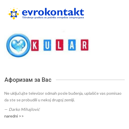
Афоризам за Вас
Ne uključujte televizor odmah posle buđenja, uplašiće vas pomisao
da ste se probudili u nekoj drugoj zemlji.
—
Darko Mihajlović
naredni >>