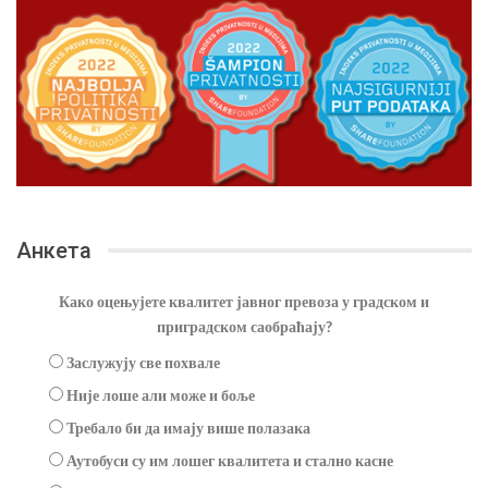
Анкета
Како оцењујете квалитет јавног превоза у градском и
приградском саобраћају?
Заслужују све похвале
Није лоше али може и боље
Требало би да имају више полазака
Аутобуси су им лошег квалитета и стално касне