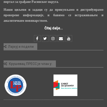
портал за грађане Расинског округа.
Наши циљеви и задаци су да прикупљамо и дистрибуирамо
проверене информације, и бавимо се истраживањем и
аналитичким новинарством.
Čitaj dalje...
Лајкуј и подели
Крушевац ПРЕСС је члан у: