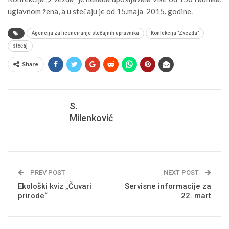
uglavnom žena, a u stečaju je od 15.maja 2015. godine.
Agencija za licenciranje stečajnih upravnika
Konfekcija "Zvezda"
stečaj
Share
S.
Milenković
PREV POST
NEXT POST
Ekološki kviz „Čuvari
Servisne informacije za
prirode“
22. mart