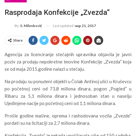
Rasprodaja Konfekcije „Zvezda“
Last updated
мар 21, 2017
By
S. Milenković
Share
Agencija za licenciranje stečajnih upravnika objavila je javni
poziv za prodaju nepokretne imovine Konfekcije „Zvezda“ koja
se od maja 2015.godine nalazi u stečaju.
Na prodaju su ponuđeni objekti u Čolak Antinoj ulici u Kruševcu
po početnoj ceni od 73,8 miliona dinara, pogon „Pogled“ u
Ribaru za 5,1 miliona dinara i jednosoban stan u naselju
Ujedinjene nacije po početnoj ceni od 1,1 miliona dinara.
Prošle godine mašine, oprema i rashodovana vozila „Zvezde“
pordati su na licitaciji za 2,7 miliona dinara.
Konfekcija „Zvezda“ je nekada upošljavala više od 150 radnika,