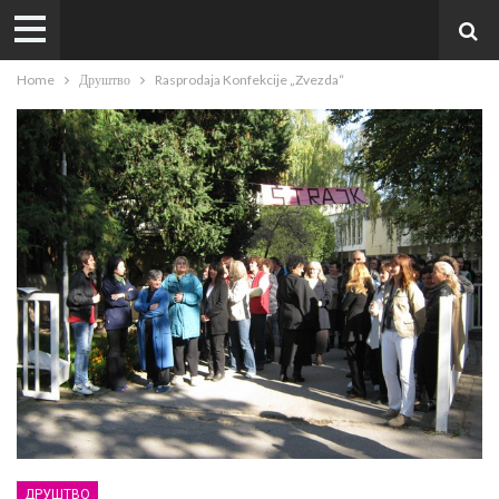
Home
Друштво
Rasprodaja Konfekcije „Zvezda“
ДРУШТВО