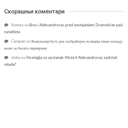
Скорашњи коментари
Romeo
на
Brus i Aleksandrovac pred nestajanjem: Dramatičan pad
nataliteta
Čarapan
на
Комуналци ћуте док саобраћајна полиција пише хиљаду
казне за бахато паркирање
sloba
на
Strategija za opstanak: Može li Aleksandrovac zadržati
mlade?