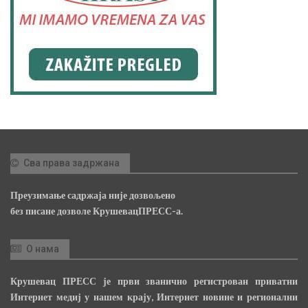
Сва права задржана
Преузимање садржаја није дозвољено
без писане дозволе КрушевацПРЕСС-а.
О нама
Крушевац ПРЕСС је први званично регистрован приватни
Интернет медиј у нашем крају, Интернет новине и регионални