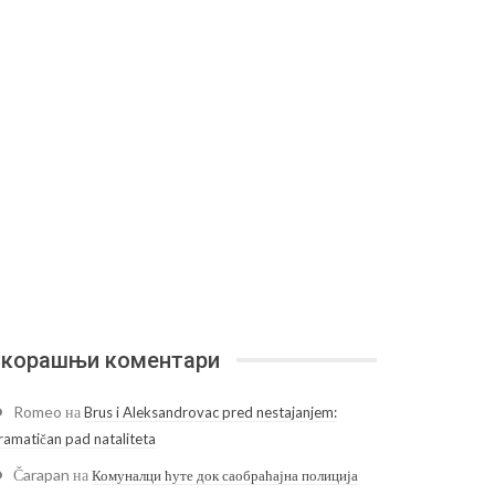
корашњи коментари
Romeo
на
Brus i Aleksandrovac pred nestajanjem:
ramatičan pad nataliteta
Čarapan
на
Комуналци ћуте док саобраћајна полиција