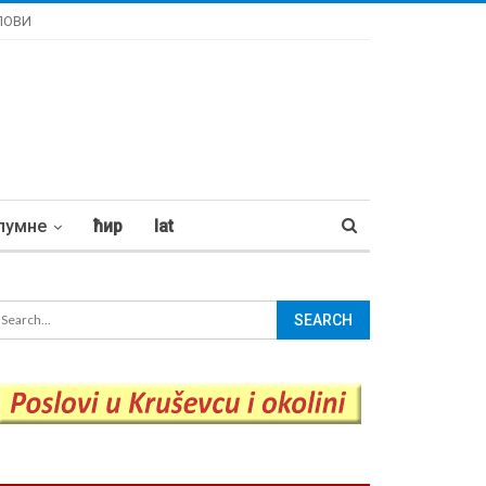
ЛОВИ
лумне
ћир
lat