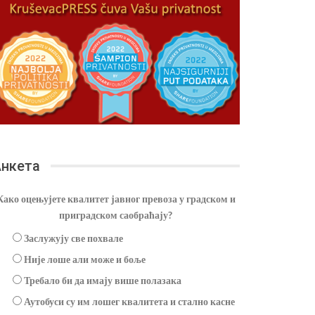
нкета
Како оцењујете квалитет јавног превоза у градском и
приградском саобраћају?
Заслужују све похвале
Није лоше али може и боље
Требало би да имају више полазака
Аутобуси су им лошег квалитета и стално касне