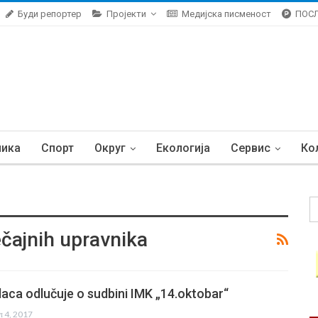
Буди репортер
Пројекти
Медијска писменост
ПОС
ника
Спорт
Округ
Екологија
Сервис
Ко
ečajnih upravnika
aca odlučuje o sudbini IMK „14.oktobar“
ул 4, 2017