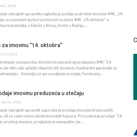
ов 2, 2016
iranje stečajnih upravnika oglasila je podaju pokretne imovine IMK „14.
aju su ponuđeni gotovi proizvodi na placu IMK „14.oktobar“ u
a transmisije, u fabrici u Brusu, livnici u Ražnju,…
С
za imovinu “14. oktobra”
ун 17, 2016
dmetanje za kupovinu imovine kruševačkog preduzeća IMK “14.
o jer niko nije uplatio depozit niti dostavio bankarske garancije za
admetanju - Komisija za sprovodjenje prodaje, formirana…
odaje imovinu preduzeća u stečaju
мај 16, 2016
iranje stečajnih upravnik započela je prodaju imovine kruševačkih
u, ali za sada nema zainteresovanih kupaca. Prvi pokušaj prodaje “14.
e, prošlog meseca, proglašen je neuspelim, jer…