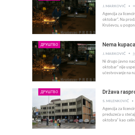
н
J. MARKOVIĆ
Agencija za licenc
oktobar“. Na prod
Kruševcu, u pogonim
Nema kupaca 
ДРУШТВО
ј
J. MARKOVIĆ
Ni drugo javno na
oktobar“ nije uspel
učestvovanje na n
Država raspr
ДРУШТВО
S. MILENKOVIĆ
Agencija za licenc
preduzeća u stečaj
oktobra” kao celin