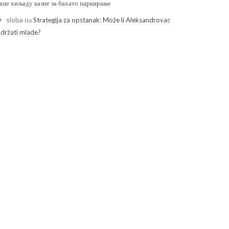
ише хиљаду казне за бахато паркирање
sloba
на
Strategija za opstanak: Može li Aleksandrovac
adržati mlade?