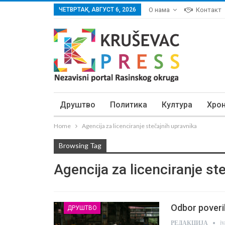
ЧЕТВРТАК, АВГУСТ 6, 2026
О нама
Контакт
Друштво
Политика
Култура
Хро
Home
Agencija za licenciranje stečajnih upravnika
Browsing Tag
Agencija za licenciranje st
Odbor poveril
ДРУШТВО
ј
РЕДАКЦИЈА