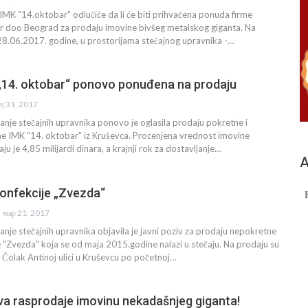
MK "14.oktobar" odlučiće da li će biti prihvaćena ponuda firme
doo Beograd za prodaju imovine bivšeg metalskog giganta. Na
28.06.2017. godine, u prostorijama stečajnog upravnika -…
„14. oktobar“ ponovo ponuđena na prodaju
ај 31, 2017
iranje stečajnih upravnika ponovo je oglasila prodaju pokretne i
e IMK "14. oktobar" iz Kruševca. Procenjena vrednost imovine
 je 4,85 milijardi dinara, a krajnji rok za dostavljanje…
А
onfekcije „Zvezda“
мар 21, 2017
ranje stečajnih upravnika objavila je javni poziv za prodaju nepokretne
 "Zvezda" koja se od maja 2015.godine nalazi u stečaju. Na prodaju su
 Čolak Antinoj ulici u Kruševcu po početnoj…
a rasprodaje imovinu nekadašnjeg giganta!