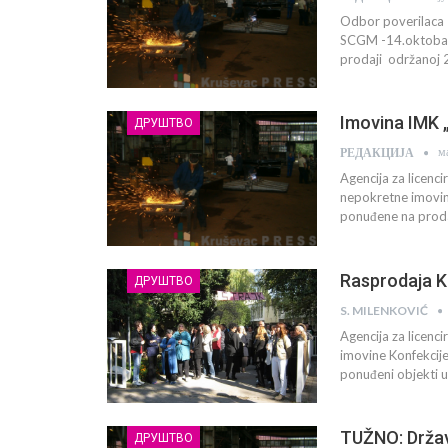
Odbor poverilaca I
SCGM -14.oktobar 
prodaji održanoj 
Imovina IMK 
ДРУШТВО
м
РЕДАКЦИЈА
Agencija za licenc
nepokretne imovin
ponuđene na prodaju
Rasprodaja K
ДРУШТВО
S. MILENKOVIĆ
Agencija za licenci
imovine Konfekcije
ponuđeni objekti u
TUŽNO: Držav
ДРУШТВО