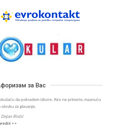
форизам за Вас
okušaću da pokradem izbore. Ako ne primete, maznuću
m olovku za glasanje.
—
Dejan Ristić
aredni >>