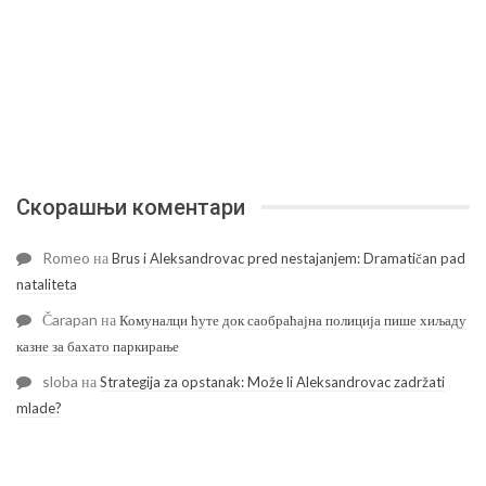
Скорашњи коментари
Romeo
на
Brus i Aleksandrovac pred nestajanjem: Dramatičan pad
nataliteta
Čarapan
на
Комуналци ћуте док саобраћајна полиција пише хиљаду
казне за бахато паркирање
sloba
на
Strategija za opstanak: Može li Aleksandrovac zadržati
mlade?