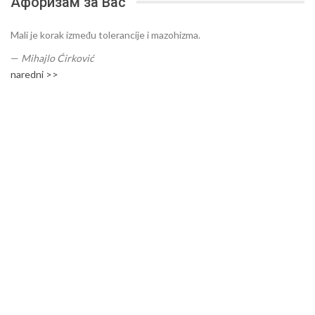
Афоризам за Вас
Mali je korak između tolerancije i mazohizma.
—
Mihajlo Ćirković
naredni >>