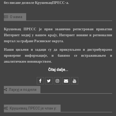
без писане дозволе КрушевацПРЕСС-а.
О нама
Крушевац ПРЕСС је први званично регистрован приватни
Интернет медиј у нашем крају, Интернет новине и регионални
портал за грађане Расинског округа.
Наши циљеви и задаци су да прикупљамо и дистрибуирамо
проверене информације, и бавимо се истраживањем и
аналитичким новинарством.
Čitaj dalje...
Лајкуј и подели
Крушевац ПРЕСС је члан у: