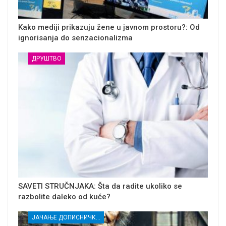
Kako mediji prikazuju žene u javnom prostoru?: Od
ignorisanja do senzacionalizma
ДРУШТВО
SAVETI STRUČNJAKA: Šta da radite ukoliko se
razbolite daleko od kuće?
ЈАЧАЊЕ ДОПИСНИЧКЕ МРЕЖЕ НЕЗАВИСНИХ МЕДИЈА У РАСИНСКОМ ОКРУГУ