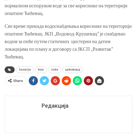
нормалном испоруком воде за све кориснике на територији
општине Ћићевац.
Све време прекида водоснабдевања кориснике на територији
општине Ћићевац
ЈКП „Водовод-Крушевац“ је снабдевао
водом за пиће путем статичних
цистерни на датим
локацијама по плану и договору са ЈКСП „Развитак“
Ћићевац.
havarija
kvar
voda
цевовоид
Share
Редакција