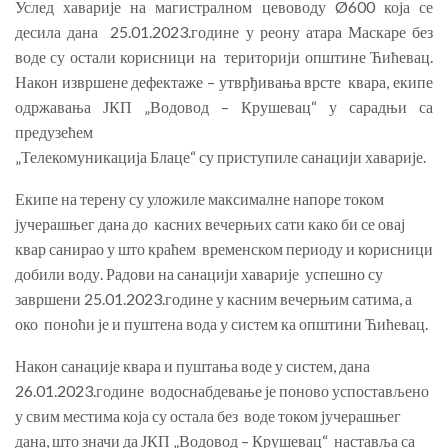
Услед хаварије на магистралном цевоводу Ø600 која се
десила дана
25.01.2023.године у реону атара Маскаре без
воде су остали корисници на
територији општине Ћићевац.
Након извршене дефектаже – утврђивања врсте
квара, екипе
одржавања ЈКП „Водовод – Крушевац“ у сарадњи са
предузећем
„Телекомуникација Блаце“ су приступиле санацији хаварије.
Екипе на терену су уложиле максималне напоре током
јучерашњег дана до
касних вечерњих сати како би се овај
квар санирао у што краћем
временском периоду и корисници
добили воду. Радови на санацији хаварије
успешно су
завршени 25.01.2023.године у касним вечерњим сатима, а
око
поноћи је и пуштена вода у систем ка општини Ћићевац.
Након санације квара и пуштања воде у систем, дана
26.01.2023.године
водоснабдевање је поново успостављено
у свим местима која су остала без
воде током јучерашњег
дана, што значи да ЈКП „Водовод – Крушевац“
наставља са