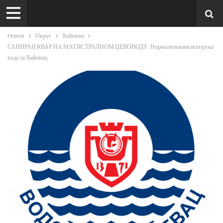
Home
Округ
Ћићевац
САНИРАН КВАР НА МАГИСТРАЛНОМ ЦЕВОВОДУ: Нормализована испорука
воде за Ћићевац