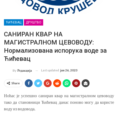
ЋИЋЕВАЦ
ДРУШТВО
САНИРАН КВАР НА
МАГИСТРАЛНОМ ЦЕВОВОДУ:
Нормализована испорука воде за
Ћићевац
Last updated
јан 26, 2023
By
Редакција
Share
Ноћас је успешно саниран квар на магистралном цевоводу
тако да становници Ћићевац данас поново могу да користе
воду из водовода.