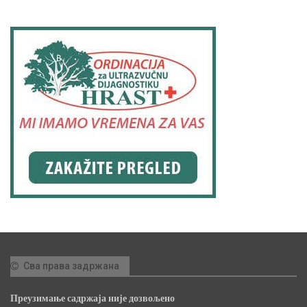
Сва права задржана
Преузимање садржаја није дозвољено