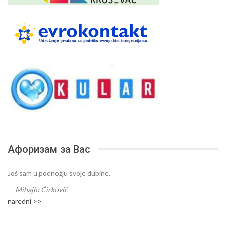
Афоризам за Вас
Još sam u podnožju svoje dubine.
—
Mihajlo Ćirković
naredni >>