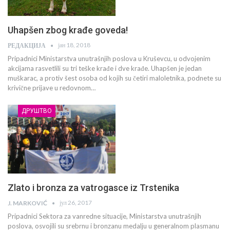
Uhapšen zbog krađe goveda!
јан 18, 2018
РЕДАКЦИЈА
Pripadnici Ministarstva unutrašnjih poslova u Kruševcu, u odvojenim
akcijama rasvetlili su tri teške krađe i dve krađe. Uhapšen je jedan
muškarac, a protiv šest osoba od kojih su četiri maloletnika, podnete su
krivične prijave u redovnom…
ДРУШТВО
Zlato i bronza za vatrogasce iz Trstenika
јул 26, 2017
J. MARKOVIĆ
Pripadnici Sektora za vanredne situacije, Ministarstva unutrašnjih
poslova, osvojili su srebrnu i bronzanu medalju u generalnom plasmanu