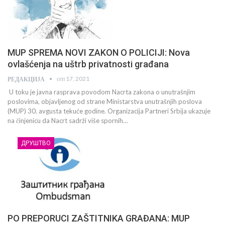
MUP SPREMA NOVI ZAKON O POLICIJI: Nova
ovlašćenja na uštrb privatnosti građana
сеп 17, 2021
РЕДАКЦИЈА
U toku je javna rasprava povodom Nacrta zakona o unutrašnjim
poslovima, objavljenog od strane Ministarstva unutrašnjih poslova
(MUP) 30. avgusta tekuće godine. Organizacija Partneri Srbija ukazuje
na činjenicu da Nacrt sadrži više spornih…
ДРУШТВО
PO PREPORUCI ZAŠTITNIKA GRAĐANA: MUP