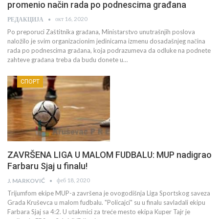
promenio način rada po podnescima građana
окт 16, 2020
РЕДАКЦИЈА
Po preporuci Zaštitnika građana, Ministarstvo unutrašnjih poslova
naložilo je svim organizacionim jedinicama izmenu dosadašnjeg načina
rada po podnescima građana, koja podrazumeva da odluke na podnete
zahteve građana treba da budu donete u…
СПОРТ
ZAVRŠENA LIGA U MALOM FUDBALU: MUP nadigrao
Farbaru Sjaj u finalu!
феб 18, 2020
J. MARKOVIĆ
Trijumfom ekipe MUP-a završena je ovogodišnja Liga Sportskog saveza
Grada Kruševca u malom fudbalu. "Policajci" su u finalu savladali ekipu
Farbara Sjaj sa 4:2. U utakmici za treće mesto ekipa Kuper Tajr je