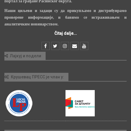
портал за грађане Расинског округа.
Наши циљеви и задаци су да прикупљамо и дистрибуирамо
проверене информације, и бавимо се истраживањем и
аналитичким новинарством.
Čitaj dalje...
Лајкуј и подели
Крушевац ПРЕСС је члан у: