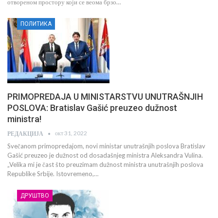
отвореном простору који се веома брзо…
ПОЛИТИКА
PRIMOPREDAJA U MINISTARSTVU UNUTRAŠNJIH
POSLOVA: Bratislav Gašić preuzeo dužnost
ministra!
окт 31, 2022
РЕДАКЦИЈА
Svečanom primopredajom, novi ministar unutrašnjih poslova Bratislav
Gašić preuzeo je dužnost od dosadašnjeg ministra Aleksandra Vulina.
„Velika mi je čast što preuzimam dužnost ministra unutrašnjih poslova
Republike Srbije. Istovremeno,…
ДРУШТВО