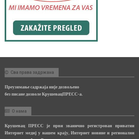
Сва права задржана
Преузимање садржаја није дозвољено
без писане дозволе КрушевацПРЕСС-а.
О нама
Крушевац ПРЕСС је први званично регистрован приватни
Интернет медиј у нашем крају, Интернет новине и регионални