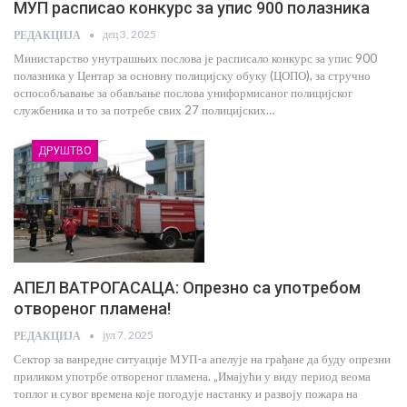
МУП расписао конкурс за упис 900 полазника
дец 3, 2025
РЕДАКЦИЈА
Министарство унутрашњих послова је расписало конкурс за упис 900
полазника у Центар за основну полицијску обуку (ЦОПО), за стручно
оспособљавање за обављање послова униформисаног полицијског
службеника и то за потребе свих 27 полицијских…
ДРУШТВО
АПЕЛ ВАТРОГАСАЦА: Опрезно са употребом
отвореног пламена!
јул 7, 2025
РЕДАКЦИЈА
Сектор за ванредне ситуације МУП-а апелује на грађане да буду опрезни
приликом употрбе отвореног пламена. „Имајући у виду период веома
топлог и сувог времена које погодује настанку и развоју пожара на