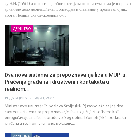
су Н.Н. (1981) из овог града, због постојања основа сумње да је извршио
кривично дело неовлашћена производња и стављање у промет опојних
дрога. Полицијски службеници су…
ДРУШТВО
Dva nova sistema za prepoznavanje lica u MUP-u:
Praćenje građana i društvenih kontakata u
realnom…
мај 31, 2026
РЕДАКЦИЈА
Ministarstvo unutrašnjih poslova Srbije (MUP) raspolaže sa još dva
napredna sistema za prepoznavanje lica, uključujući softvere koji
omogućavaju analizu i obradu velikog obima biometrijskih podataka
građana u realnom vremenu, pokazuje…
ХРОНИКА