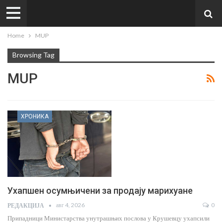
Home
MUP
Browsing Tag
MUP
ХРОНИКА
Ухапшен осумњичени за продају марихуане
авг 4, 2026
0
РЕДАКЦИЈА
Припадници Министарства унутрашњих послова у Крушевцу ухапсили