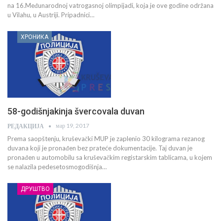
na 16.Međunarodnoj vatrogasnoj olimpijadi, koja je ove godine održana
u Vilahu, u Austriji. Pripadnici…
ХРОНИКА
58-godišnjakinja švercovala duvan
мар 19, 2017
РЕДАКЦИЈА
Prema saopštenju, kruševački MUP je zaplenio 30 kilograma rezanog
duvana koji je pronađen bez prateće dokumentacije. Taj duvan je
pronađen u automobilu sa kruševačkim registarskim tablicama, u kojem
se nalazila pedesetosmogodišnja…
ДРУШТВО