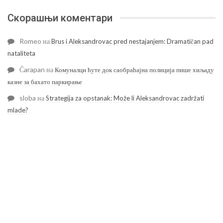
Скорашњи коментари
Romeo
на
Brus i Aleksandrovac pred nestajanjem: Dramatičan pad
nataliteta
Čarapan
на
Комуналци ћуте док саобраћајна полиција пише хиљаду
казне за бахато паркирање
sloba
на
Strategija za opstanak: Može li Aleksandrovac zadržati
mlade?