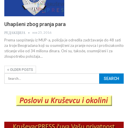
Uhapšeni zbog pranja para
нов 25, 2016
РЕДАКЦИЈА
Prema saopštenju iz MUP-a, policija je odredila zadržavanje do 48 sati
za troje Beograđana koji su osumnjičeni za pranje novca i protivzakonito
sticanje više od 34 miliona dinara. Oni su, takođe, osumnjičeni i za
zloupotrebu položaja…
OLDER POSTS