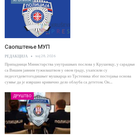
Саопштење МУП
мај 28, 2026
РЕДАКЦИЈА
Припадници Министарства унутрашњих послова у Крушевцу, у сарадњи
са Вишим јавним тужилаштвом у овом граду, ухапсили су
педесетдеветогодишњег мушкарца из Трстеника због постојања основа
сумње да је извршио кривично дело обљуба са дететом. Он…
ДРУШТВО