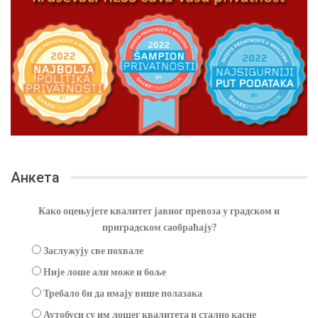
Анкета
Како оцењујете квалитет јавног превоза у градском и
приградском саобраћају?
Заслужују све похвале
Није лоше али може и боље
Требало би да имају више полазака
Аутобуси су им лошег квалитета и стално касне