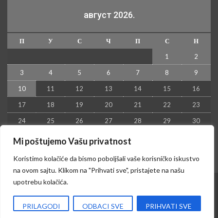
август 2026.
П
У
С
Ч
П
С
Н
1
2
3
4
5
6
7
8
9
10
11
12
13
14
15
16
17
18
19
20
21
22
23
24
25
26
27
28
29
30
31
Mi poštujemo Vašu privatnost
« јул
Koristimo kolačiće da bismo poboljšali vaše korisničko iskustvo
na ovom sajtu. Klikom na "Prihvati sve", pristajete na našu
upotrebu kolačića.
© 2026 - Kruševac PRESS. Sva prava zadržana.
PRILAGODI
ODBACI SVE
PRIHVATI SVE
Izrada sajta i hosting:
Hosting-Srbija