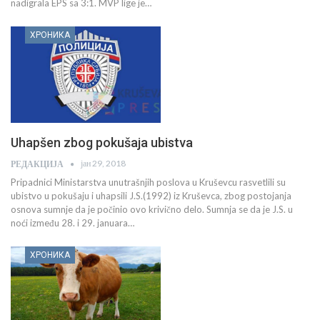
nadigrala EPS sa 3:1. MVP lige je…
ХРОНИКА
Uhapšen zbog pokušaja ubistva
јан 29, 2018
РЕДАКЦИЈА
Pripadnici Ministarstva unutrašnjih poslova u Kruševcu rasvetlili su
ubistvo u pokušaju i uhapsili J.S.(1992) iz Kruševca, zbog postojanja
osnova sumnje da je počinio ovo krivično delo. Sumnja se da je J.S. u
noći između 28. i 29. januara…
ХРОНИКА