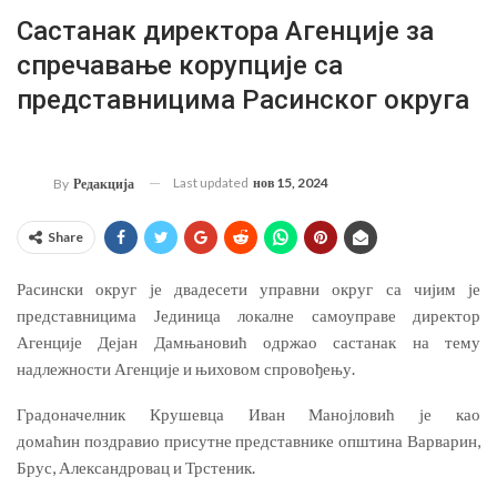
Састанак директора Агенције за
спречавање корупције са
представницима Расинског округа
Last updated
нов 15, 2024
By
Редакција
Share
Расински округ је двадесети управни округ са чијим је
представницима Јединица локалне самоуправе директор
Агенције Дејан Дамњановић одржао састанак на тему
надлежности Агенције и њиховом спровођењу.
Градоначелник Крушевца Иван Манојловић је као
домаћин поздравио присутне представнике општина Варварин,
Брус, Александровац и Трстеник.