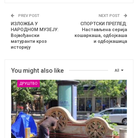
PREV POST
NEXT POST
ИЗЛОЖБА У
СПОРТСКИ ПРЕГЛЕД:
НАРОДНОМ МУЗЕЈУ:
Настављена серија
Војвођански
кошаркаша, одбојкаша
матуранти кроз
и одбојкашица
историју
You might also like
All
ДРУШТВО