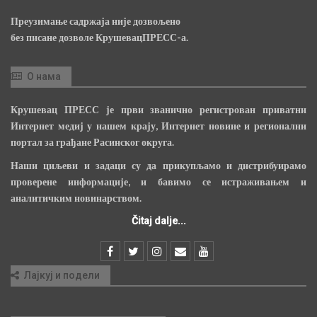
Преузимање садржаја није дозвољено
без писане дозволе КрушевацПРЕСС-а.
О нама
Крушевац ПРЕСС је први званично регистрован приватни
Интернет медиј у нашем крају, Интернет новине и регионални
портал за грађане Расинског округа.
Наши циљеви и задаци су да прикупљамо и дистрибуирамо
проверене информације, и бавимо се истраживањем и
аналитичким новинарством.
Čitaj dalje...
Лајкуј и подели