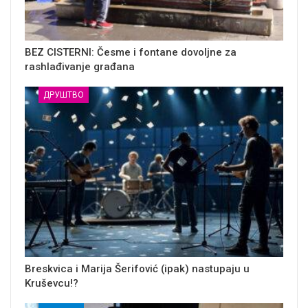
BEZ CISTERNI: Česme i fontane dovoljne za
rashlađivanje građana
ДРУШТВО
Breskvica i Marija Šerifović (ipak) nastupaju u
Kruševcu!?