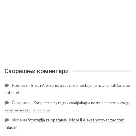
Скорашњи коментари
Romeo
на
Brus i Aleksandrovac pred nestajanjem: Dramatičan pad
nataliteta
Čarapan
на
Комуналци ћуте док саобраћајна полиција пише хиљаду
казне за бахато паркирање
sloba
на
Strategija za opstanak: Može li Aleksandrovac zadržati
mlade?