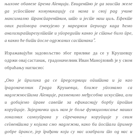
њихове обавезе према Агенцији. Евидентно је да заиста желе
да успоставе комуникацију са нама и свој рад учине
максимално транспарентним, што и јесте наш циљ. Ефекте
ових разговора очекујемо у наредном периоду када ћемо
анализиратирезултате и упоредити какво је стање било пре,
а какво ће бити после одржаних састанака“
.
Изражавајући задовољство због прилике да се у Крушевцу
одржи овај састанак, градоначелник Иван Манојловић је у свом
обраћању нагласио:
„
Ово је прилика да се председници општина и ја као
градоначелник Града Крушевца, ближе упознамо са
надлежностима Агенције, разменимо међусобна искуства, али
и добијемо праве савете за ефикаснију борбу против
корупције. Заједнички циљ нам је боље функционисање наших
локалних самоуправа у спречавању корупције у свим
сегментима у којима смо надлежни, како би постали пример
добре праксе, јер грађани који су нас изабрали то од нас и