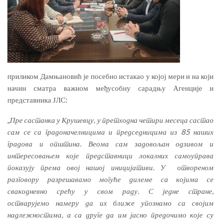
приликом Дамњановић је посебно истакао у којој мери и на који
начин сматра важном међусобну сарадњу Агенције и
представника ЈЛС:
„
Пре састанка у Крушевцу, у претходна четири месеца састао
сам се са градоначелницима и председницима из 85 наших
градова и општина. Веома сам задовољан одзивом и
интересовањем које представници локалних самоуправа
показују према овој нашој иницијативи. У отвореном
разговору разрешавамо могуће дилеме са којима се
свакодневно срећу у свом раду. С једне стране,
остварујемо намеру да их ближе упознамо са својим
надлежностима, а са друге да им јасно предочимо које су