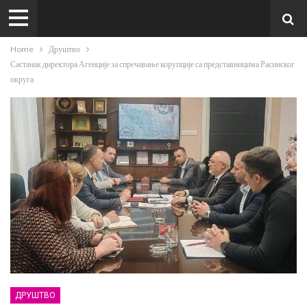
Home
Друштво
Састанак директора Агенције за спречавање корупције са представницима Расинског
округа
ДРУШТВО