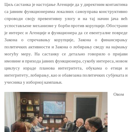
Циљ састанка је настојање Агенције да у директним контактима
са јавним функционерима локалних самоуправа конструктивно
спроводи своју превентивну улогу и на тај начин јача већ
успостављене механизме у борби против корупције. Обострани
је интерес и Агенције и функционера да се евентуалне повреде
Закона о спречавању корупције, Закона о финансирању
политичких активности и Закона о лобирању сведу на најмању
могућу меру. На састанку се детаљно говорило о пријави
имовине и прихода јавних функционера, сукобу интереса, новом
циклусу израде планова интегритета, обукама о етици и
интегритету, лобирању, као и обавезама политичких субјеката и
учесника у изборној кампањи.
Овом