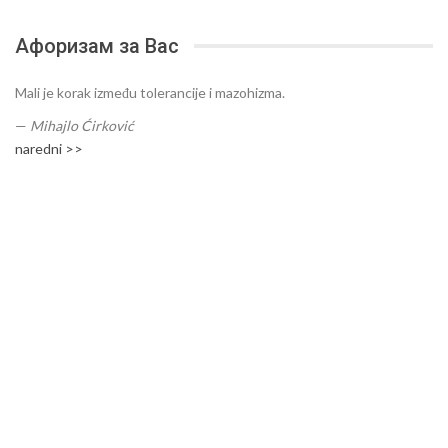
Афоризам за Вас
Mali je korak između tolerancije i mazohizma.
—
Mihajlo Ćirković
naredni >>