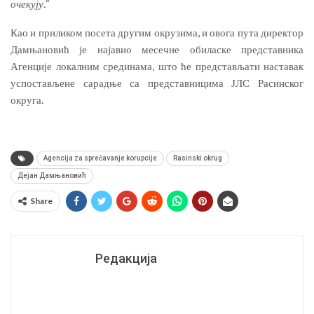
очекују.
“
Као и приликом посета другим окрузима, и овога пута директор
Дамњановић је најавио месечне обиласке представника
Агенције локалним срединама, што ће представљати наставак
успостављене сарадње са представницима ЈЛС Расинског
округа.
Agencija za sprečavanje korupcije
Rasinski okrug
Дејан Дамњановић
Share
Редакција