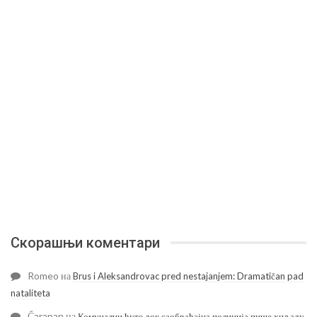
Скорашњи коментари
Romeo
на
Brus i Aleksandrovac pred nestajanjem: Dramatičan pad
nataliteta
Čarapan
на
Комуналци ћуте док саобраћајна полиција пише хиљаду