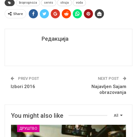
bioprognoza
servis
struja
voda
Share
Редакција
PREV POST
NEXT POST
Izbori 2016
Najavljen Sajam
obrazovanja
You might also like
All
ДРУШТВО