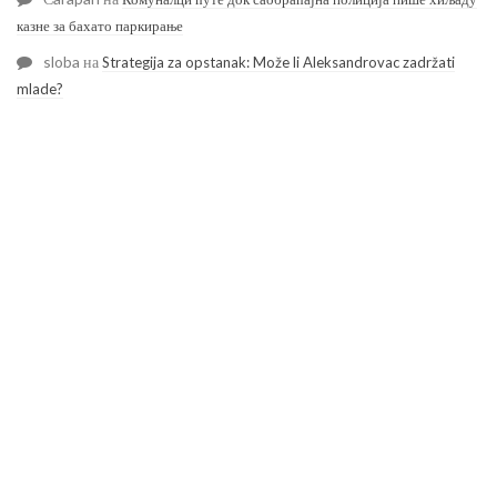
казне за бахато паркирање
sloba
на
Strategija za opstanak: Može li Aleksandrovac zadržati
mlade?