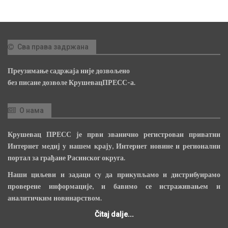
Сва права задржана
Преузимање садржаја није дозвољено
без писане дозволе КрушевацПРЕСС-а.
О нама
Крушевац ПРЕСС је први званично регистрован приватни
Интернет медиј у нашем крају, Интернет новине и регионални
портал за грађане Расинског округа.
Наши циљеви и задаци су да прикупљамо и дистрибуирамо
проверене информације, и бавимо се истраживањем и
аналитичким новинарством.
Čitaj dalje...