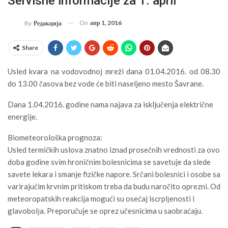
Servisne informacije za 1. april
On
апр 1, 2016
By
Редакција
Share
Usled kvara na vodovodnoj mreži dana 01.04.2016. od 08.30
do 13.00 časova bez vode će biti naseljeno mesto Šavrane.
Dana 1.04.2016. godine nama najava za isključenja električne
energije.
Biometeorološka prognoza:
Usled termičkih uslova znatno iznad prosečnih vrednosti za ovo
doba godine svim hroničnim bolesnicima se savetuje da slede
savete lekara i smanje fizičke napore. Srčani bolesnici i osobe sa
varirajućim krvnim pritiskom treba da budu naročito oprezni. Od
meteoropatskih reakcija mogući su osećaj iscrplјenosti i
glavobolјa. Preporučuje se oprez učesnicima u saobraćaju.