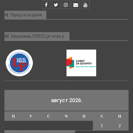
Лајкуј и подели
Крушевац ПРЕСС је члан у:
август 2026.
П
У
С
Ч
П
С
Н
1
2