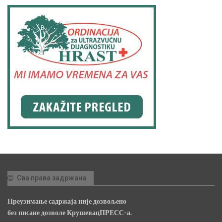
Сва права задржана
Преузимање садржаја није дозвољено
без писане дозволе КрушевацПРЕСС-а.