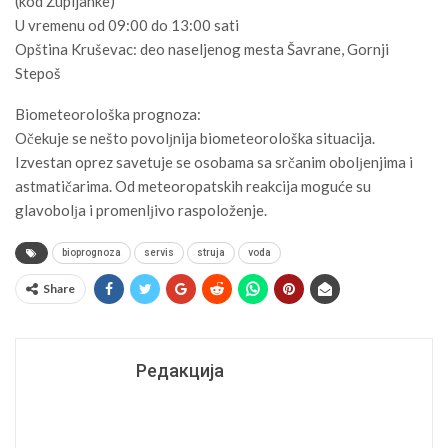
(kod Župljanke)
U vremenu od 09:00 do 13:00 sati
Opština Kruševac: deo naseljenog mesta Šavrane, Gornji
Stepoš
Biometeorološka prognoza:
Očekuje se nešto povolјnija biometeorološka situacija.
Izvestan oprez savetuje se osobama sa srčanim obolјenjima i
astmatičarima. Od meteoropatskih reakcija moguće su
glavobolјa i promenlјivo raspoloženje.
bioprognoza
servis
struja
voda
Share
Редакција