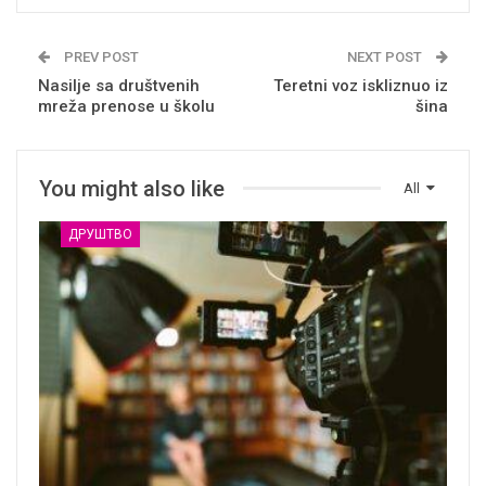
PREV POST
NEXT POST
Nasilje sa društvenih
Teretni voz iskliznuo iz
mreža prenose u školu
šina
You might also like
All
ДРУШТВО