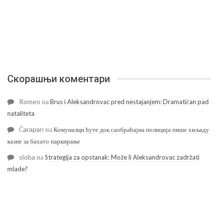
Скорашњи коментари
Romeo
на
Brus i Aleksandrovac pred nestajanjem: Dramatičan pad
nataliteta
Čarapan
на
Комуналци ћуте док саобраћајна полиција пише хиљаду
казне за бахато паркирање
sloba
на
Strategija za opstanak: Može li Aleksandrovac zadržati
mlade?