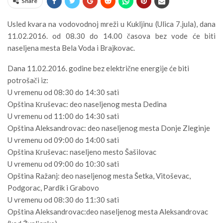
Share
Usled kvara na vodovodnoj mreži u Kukljinu (Ulica 7.jula), dana
11.02.2016. od 08.30 do 14.00 časova bez vode će biti
naseljena mesta Bela Voda i Brajkovac.
Dana 11.02.2016. godine bez električne energije će biti
potrošači iz:
U vremenu od 08:30 do 14:30 sati
Opština Кruševac: deo naseljenog mesta Dedina
U vremenu od 11:00 do 14:30 sati
Opština Aleksandrovac: deo naseljenog mesta Donje Zleginje
U vremenu od 09:00 do 14:00 sati
Opština Кruševac: naseljeno mesto Šašilovac
U vremenu od 09:00 do 10:30 sati
Opština Ražanj: deo naseljenog mesta Šetka, Vitoševac,
Podgorac, Pardik i Grabovo
U vremenu od 08:30 do 11:30 sati
Opština Aleksandrovac:deo naseljenog mesta Aleksandrovac