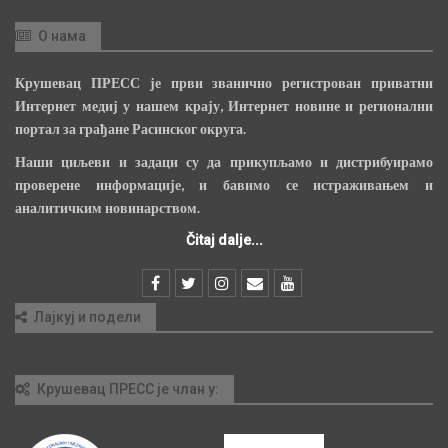
О нама
Крушевац ПРЕСС је први званично регистрован приватни
Интернет медиј у нашем крају, Интернет новине и регионални
портал за грађане Расинског округа.
Наши циљеви и задаци су да прикупљамо и дистрибуирамо
проверене информације, и бавимо се истраживањем и
аналитичким новинарством.
Čitaj dalje...
Лајкуј и подели
Крушевац ПРЕСС је члан у: