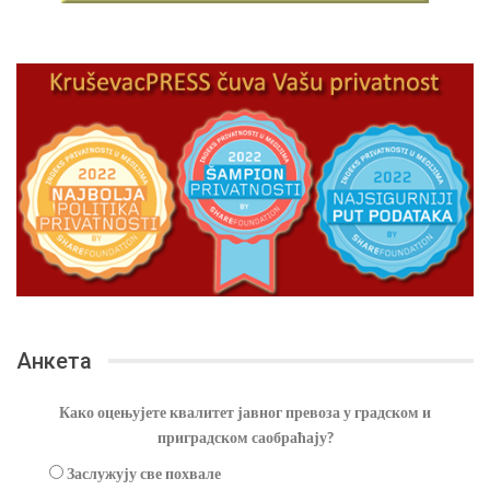
Анкета
Како оцењујете квалитет јавног превоза у градском и
приградском саобраћају?
Заслужују све похвале