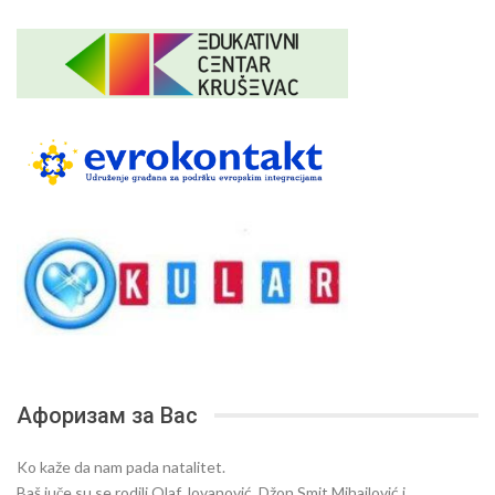
Афоризам за Вас
Ko kaže da nam pada natalitet.
Baš juče su se rodili Olaf Jovanović, Džon Smit Mihajlović i