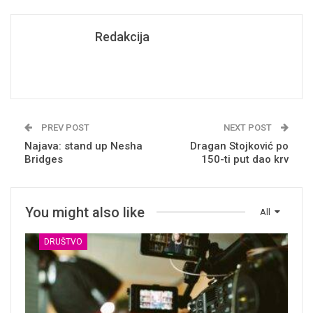
Redakcija
PREV POST
NEXT POST
Najava: stand up Nesha
Dragan Stojković po
Bridges
150-ti put dao krv
You might also like
All
DRUŠTVO