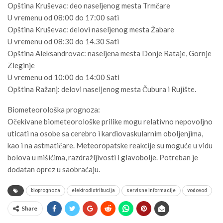
Opština Kruševac: deo naseljenog mesta Trmčare
U vremenu od 08:00 do 17:00 sati
Opština Kruševac: delovi naseljenog mesta Žabare
U vremenu od 08:30 do 14.30 Sati
Opština Aleksandrovac: naseljena mesta Donje Rataje, Gornje
Zleginje
U vremenu od 10:00 do 14:00 Sati
Opština Ražanj: delovi naseljenog mesta Čubura i Rujište.
Biometeorološka prognoza:
Očekivane biometeorološke prilike mogu relativno nepovoljno
uticati na osobe sa cerebro i kardiovaskularnim oboljenjima,
kao i na astmatičare. Meteoropatske reakcije su moguće u vidu
bolova u mišićima, razdražljivosti i glavobolje. Potreban je
dodatan oprez u saobraćaju.
bioprognoza
elektrodistribucija
servisne informacije
vodovod
Share