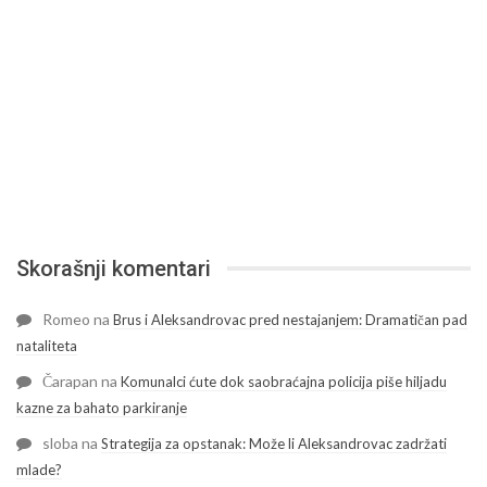
Skorašnji komentari
Romeo
na
Brus i Aleksandrovac pred nestajanjem: Dramatičan pad
nataliteta
Čarapan
na
Komunalci ćute dok saobraćajna policija piše hiljadu
kazne za bahato parkiranje
sloba
na
Strategija za opstanak: Može li Aleksandrovac zadržati
mlade?