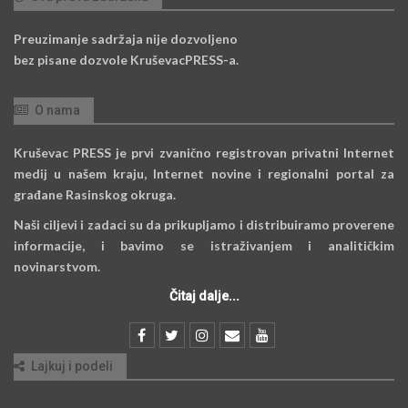
Preuzimanje sadržaja nije dozvoljeno
bez pisane dozvole KruševacPRESS-a.
O nama
Kruševac PRESS je prvi zvanično registrovan privatni Internet
medij u našem kraju, Internet novine i regionalni portal za
građane Rasinskog okruga.
Naši ciljevi i zadaci su da prikupljamo i distribuiramo proverene
informacije, i bavimo se istraživanjem i analitičkim
novinarstvom.
Čitaj dalje...
Lajkuj i podeli