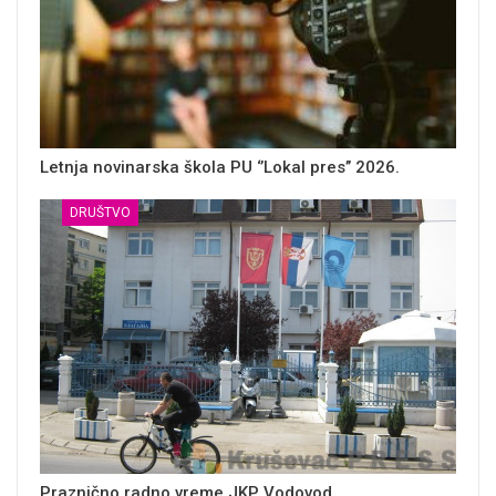
Letnja novinarska škola PU ‘’Lokal pres’’ 2026.
DRUŠTVO
Praznično radno vreme JKP Vodovod