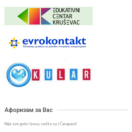
Афоризам за Вас
Nije sve golo i boso, nešto su i Čarapani!