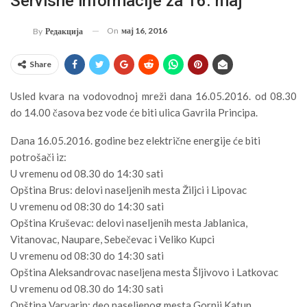
Servisne informacije za 16. maj
On
мај 16, 2016
By
Редакција
Share
Usled kvara na vodovodnoj mreži dana 16.05.2016. od 08.30
do 14.00 časova bez vode će biti ulica Gavrila Principa.
Dana 16.05.2016. godine bez električne energije će biti
potrošači iz:
U vremenu od 08.30 do 14:30 sati
Opština Brus: delovi naseljenih mesta Žiljci i Lipovac
U vremenu od 08:30 do 14:30 sati
Opština Kruševac: delovi naseljenih mesta Jablanica,
Vitanovac, Naupare, Sebečevac i Veliko Kupci
U vremenu od 08:30 do 14:30 sati
Opština Aleksandrovac naseljena mesta Šljivovo i Latkovac
U vremenu od 08.30 do 14:30 sati
Opština Varvarin: deo naseljenog mesta Gornji Katun