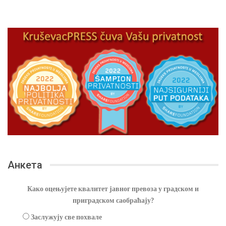
Анкета
Како оцењујете квалитет јавног превоза у градском и
приградском саобраћају?
Заслужују све похвале