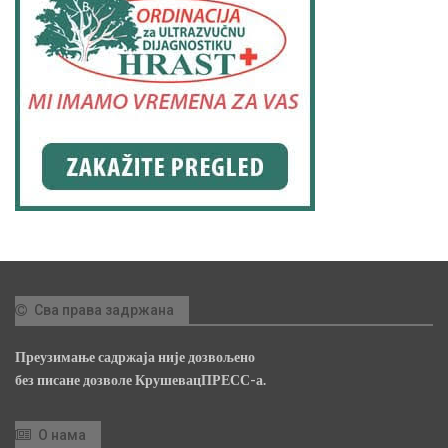
Сва права задржана
Преузимање садржаја није дозвољено
без писане дозволе КрушевацПРЕСС-а.
О нама