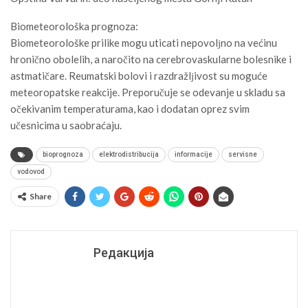
Biometeorološka prognoza:
Biometeorološke prilike mogu uticati nepovolјno na većinu
hronično obolelih, a naročito na cerebrovaskularne bolesnike i
astmatičare. Reumatski bolovi i razdražlјivost su moguće
meteoropatske reakcije. Preporučuje se odevanje u skladu sa
očekivanim temperaturama, kao i dodatan oprez svim
učesnicima u saobraćaju.
bioprognoza
elektrodistribucija
informacije
servisne
vodovod
Share
Редакција