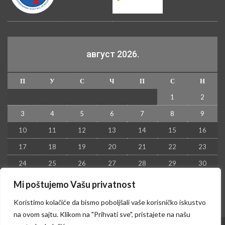
август 2026.
П
У
С
Ч
П
С
Н
1
2
3
4
5
6
7
8
9
10
11
12
13
14
15
16
17
18
19
20
21
22
23
24
25
26
27
28
29
30
31
Mi poštujemo Vašu privatnost
« јул
Koristimo kolačiće da bismo poboljšali vaše korisničko iskustvo
na ovom sajtu. Klikom na "Prihvati sve", pristajete na našu