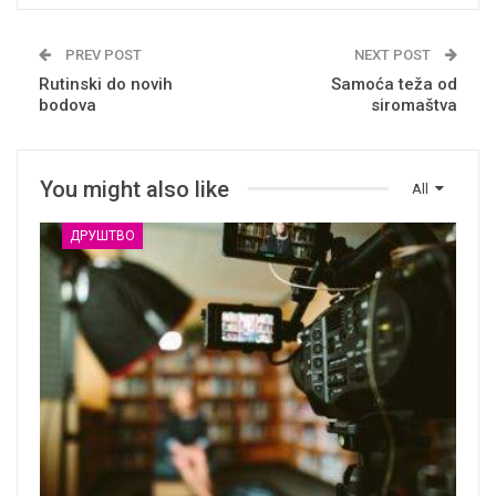
PREV POST
NEXT POST
Rutinski do novih
Samoća teža od
bodova
siromaštva
You might also like
All
ДРУШТВО