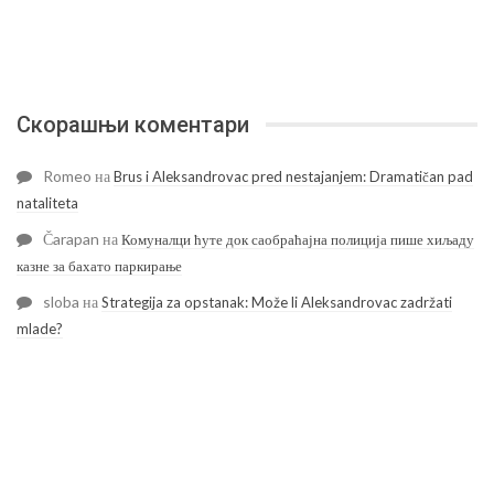
Скорашњи коментари
Romeo
на
Brus i Aleksandrovac pred nestajanjem: Dramatičan pad
nataliteta
Čarapan
на
Комуналци ћуте док саобраћајна полиција пише хиљаду
казне за бахато паркирање
sloba
на
Strategija za opstanak: Može li Aleksandrovac zadržati
mlade?