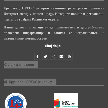
Крушевац ПРЕСС је први званично регистрован приватни
Интернет медиј у нашем крају, Интернет новине и регионални
портал за грађане Расинског округа.
Наши циљеви и задаци су да прикупљамо и дистрибуирамо
проверене информације, и бавимо се истраживањем и
аналитичким новинарством.
Čitaj dalje...
Лајкуј и подели
Крушевац ПРЕСС је члан у: