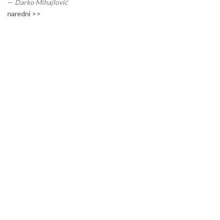
—
Darko Mihajlović
naredni >>