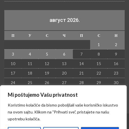
август 2026.
П
У
С
Ч
П
С
Н
1
2
3
4
5
6
7
8
9
10
11
12
13
14
15
16
17
18
19
20
21
22
23
24
25
26
27
28
29
30
31
Mi poštujemo Vašu privatnost
« јул
Koristimo kolačiće da bismo poboljšali vaše korisničko iskustvo
na ovom sajtu. Klikom na "Prihvati sve", pristajete na našu
upotrebu kolačića.
© 2026 - Kruševac PRESS. Sva prava zadržana.