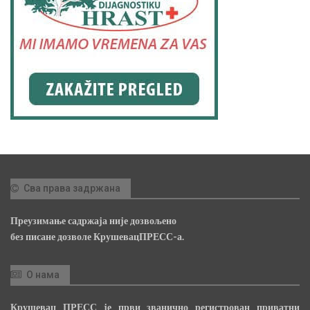
Сва права задржана
Преузимање садржаја није дозвољено
без писане дозволе КрушевацПРЕСС-а.
О нама
Крушевац ПРЕСС је први званично регистрован приватни