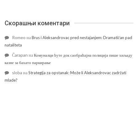
Скорашњи коментари
Romeo
на
Brus i Aleksandrovac pred nestajanjem: Dramatičan pad
nataliteta
Čarapan
на
Комуналци ћуте док саобраћајна полиција пише хиљаду
казне за бахато паркирање
sloba
на
Strategija za opstanak: Može li Aleksandrovac zadržati
mlade?