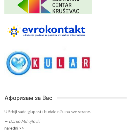
Афоризам за Вас
U Srbiji sade glupost i budale niču na sve strane.
—
Darko Mihajlović
naredni >>