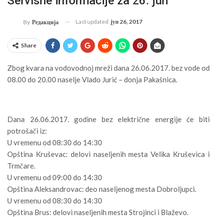
Servisne informacije za 26. jun
Last updated
јун 26, 2017
By
Редакција
Share
Zbog kvara na vodovodnoj mreži dana 26.06.2017. bez vode od
08.00 do 20.00 naselje Vlado Jurić – donja Pakašnica.
Dana 26.06.2017. godine bez električne energije će biti
potrošači iz:
U vremenu od 08:30 do 14:30
Opština Kruševac: delovi naseljenih mesta Velika Kruševica i
Trmčare.
U vremenu od 09:00 do 14:30
Opština Aleksandrovac: deo naseljenog mesta Dobroljupci.
U vremenu od 08:30 do 14:30
Opština Brus: delovi naseljenih mesta Strojinci i Blaževo.