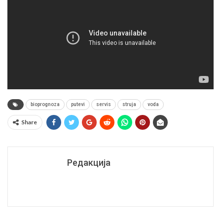
bioprognoza
putevi
servis
struja
voda
Share
Редакција