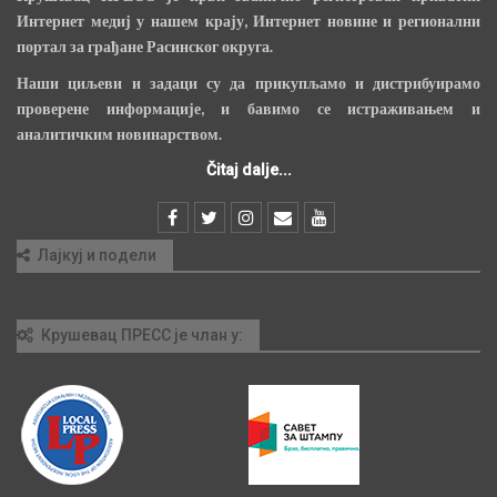
Интернет медиј у нашем крају, Интернет новине и регионални
портал за грађане Расинског округа.
Наши циљеви и задаци су да прикупљамо и дистрибуирамо
проверене информације, и бавимо се истраживањем и
аналитичким новинарством.
Čitaj dalje...
Лајкуј и подели
Крушевац ПРЕСС је члан у: