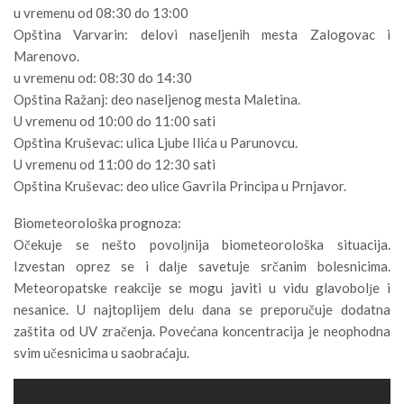
u vremenu od 08:30 do 13:00
Opština Varvarin: delovi naseljenih mesta Zalogovac i
Marenovo.
u vremenu od: 08:30 do 14:30
Opština Ražanj: deo naseljenog mesta Maletina.
U vremenu od 10:00 do 11:00 sati
Opština Kruševac: ulica Ljube Ilića u Parunovcu.
U vremenu od 11:00 do 12:30 sati
Opština Kruševac: deo ulice Gavrila Principa u Prnjavor.
Biometeorološka prognoza:
Očekuje se nešto povolјnija biometeorološka situacija.
Izvestan oprez se i dalјe savetuje srčanim bolesnicima.
Meteoropatske reakcije se mogu javiti u vidu glavobolјe i
nesanice. U najtoplijem delu dana se preporučuje dodatna
zaštita od UV zračenja. Povećana koncentracija je neophodna
svim učesnicima u saobraćaju.