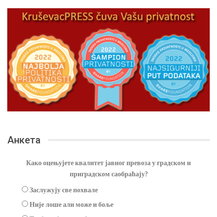
Анкета
Како оцењујете квалитет јавног превоза у градском и
приградском саобраћају?
Заслужују све похвале
Није лоше али може и боље