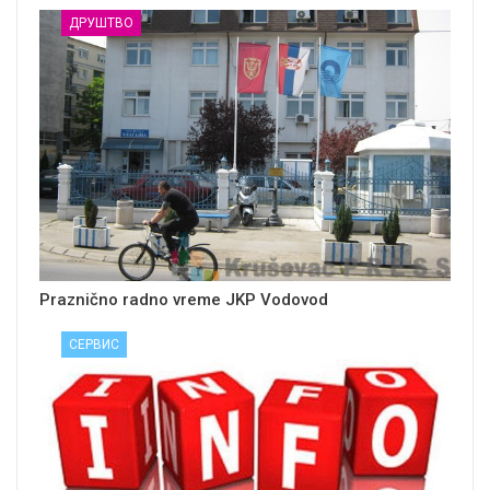
ДРУШТВО
Praznično radno vreme JKP Vodovod
СЕРВИС