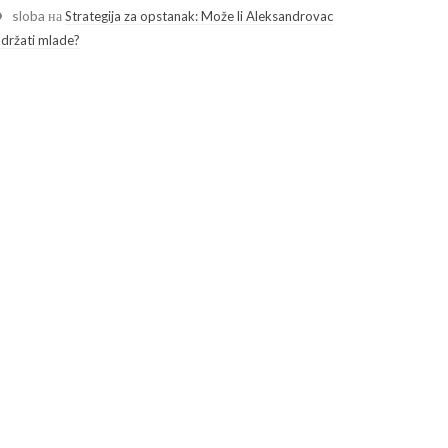
sloba
на
Strategija za opstanak: Može li Aleksandrovac
adržati mlade?