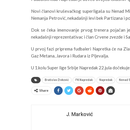
Novi članovi kruševačkog superligaša su Nenad Mili
Nemanja Petrović, nekadašnji levi bek Partizana i 
Dok se čeka imenovanje prvog trenera pojačan je 
nekadašnji reprezentativac i član Crvene zvezde i Sa
U prvoj fazi priprema fudbaleri Napretka će na Zlat
Gaz Metana, Javora i Rudara iz Pljevalja.
U 1.kolu Super lige Srbije Napredak 22.jula dočekuj
Bratislav Živković
FK Napredak
Napredak
Nenad S
Share
J. Marković