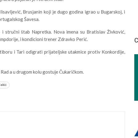
savljević, Brusjanin koji je dugo godina igrao u Bugarskoj, i
portugalskog Šavesa.
i stručni štab Napretka. Nova imena su Bratislav Živković,
mpdorije, i kondicioni trener Zdravko Perić.
С
iboru i Tari odigrati prijateljske utakmice protiv Konkordije,
e Rad a u drugom kolu gostuje Čukaričkom.
akić