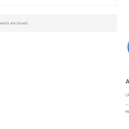
ents are closed.
А
U
n