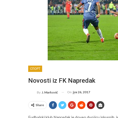
СПОРТ
Novosti iz FK Napredak
On
јун 26, 2017
By
J. Marković
Share
Fudbalski klub Napredak je doveo dvojicu iskusnih ig