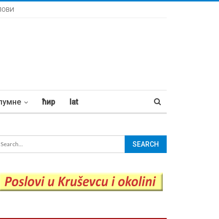
ЛОВИ
лумне
ћир
lat