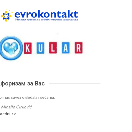
форизам за Вас
bi nas savez ogledala i sećanja.
—
Mihajlo Ćirković
aredni >>