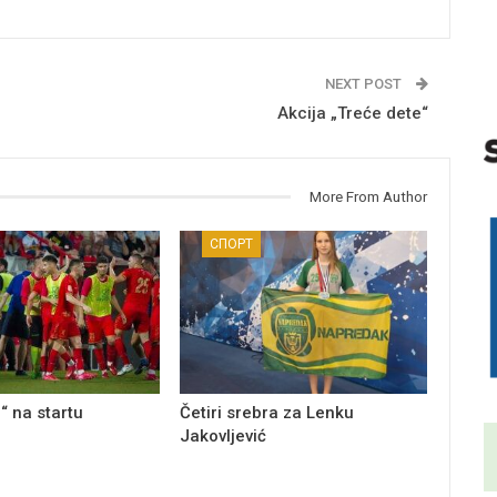
NEXT POST
Akcija „Treće dete“
More From Author
СПОРТ
“ na startu
Četiri srebra za Lenku
Jakovljević