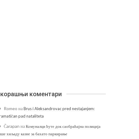
корашњи коментари
Romeo
на
Brus i Aleksandrovac pred nestajanjem:
ramatičan pad nataliteta
Čarapan
на
Комуналци ћуте док саобраћајна полиција
ише хиљаду казне за бахато паркирање