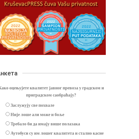
нкета
Како оцењујете квалитет јавног превоза у градском и
приградском саобраћају?
Заслужују све похвале
Није лоше али може и боље
Требало би да имају више полазака
Аутобуси су им лошег квалитета и стално касне