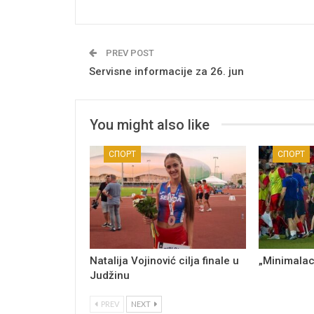
PREV POST
Servisne informacije za 26. jun
You might also like
СПОРТ
СПОРТ
Natalija Vojinović cilja finale u
„Minimalac
Judžinu
PREV
NEXT