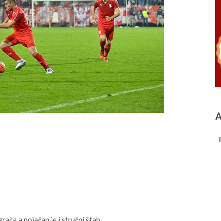
А
rača a pojačan je i stručni štab.