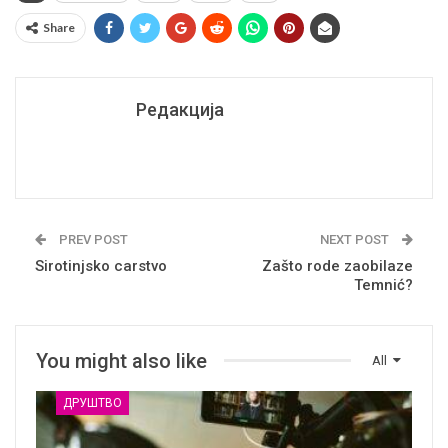
Share
Редакција
PREV POST
NEXT POST
Sirotinjsko carstvo
Zašto rode zaobilaze
Temnić?
You might also like
All
ДРУШТВО