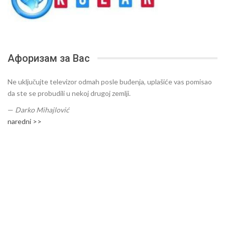
Афоризам за Вас
Ne uključujte televizor odmah posle buđenja, uplašiće vas pomisao
da ste se probudili u nekoj drugoj zemlji.
—
Darko Mihajlović
naredni >>