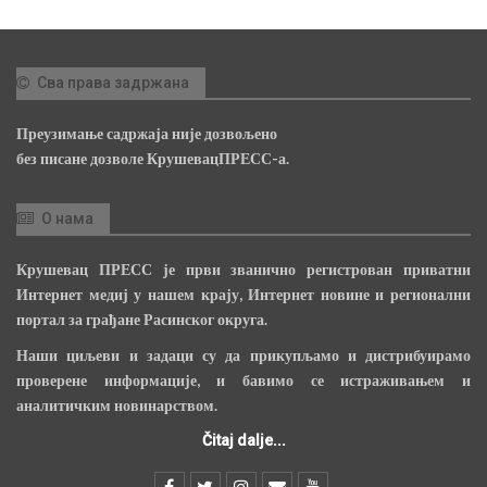
Сва права задржана
Преузимање садржаја није дозвољено
без писане дозволе КрушевацПРЕСС-а.
О нама
Крушевац ПРЕСС је први званично регистрован приватни
Интернет медиј у нашем крају, Интернет новине и регионални
портал за грађане Расинског округа.
Наши циљеви и задаци су да прикупљамо и дистрибуирамо
проверене информације, и бавимо се истраживањем и
аналитичким новинарством.
Čitaj dalje...