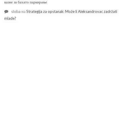
казне за бахато паркирање
sloba
на
Strategija za opstanak: Može li Aleksandrovac zadržati
mlade?