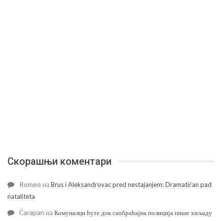
Скорашњи коментари
Romeo
на
Brus i Aleksandrovac pred nestajanjem: Dramatičan pad
nataliteta
Čarapan
на
Комуналци ћуте док саобраћајна полиција пише хиљаду