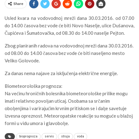
Share
Usled kvara na vodovodnoj mreži dana 30.03.2016. od 07.00
do 14.00 časova bez vode će biti Novo Naselje, ulice Dušanova,
Čupićeva i Šumatovačka, od 08.30 do 14.00 naselje Pejton.
Zbog planiranih radova na vodovodnoj mreži dana 30.03.2016.
od 08.00 do 14.00 časova bez vode će biti naseljeno mesto
Veliko Golovode.
Za danas nema najave za isključenja električne energije.
Biometeorološka prognoza:
Na većinu hroničnih bolesnika biometeorološke prilike mogu
imati relativno povolјan uticaj. Osobama sa srčanim
obolјenjima i varirajućim krvnim pritiskom se i dalјe savetuje
izvesna opreznost. Meteoropatske reakcije su moguće u blažoj
formi u vidu umora i glavobolјe.
bioprognoza
servis
struja
voda