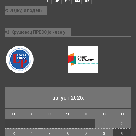
Лајкуј и подели
Крушевац ПРЕСС је члан у:
август 2026.
П
У
С
Ч
П
С
Н
1
2
3
4
5
6
7
8
9