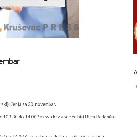
vembar
А
 isključenja za 30. novembar.
od 08.30 do 14.00 časova bez vode će biti Ulica Radomira
0 do 14.00 časova bez vode će biti ulice Svetislava