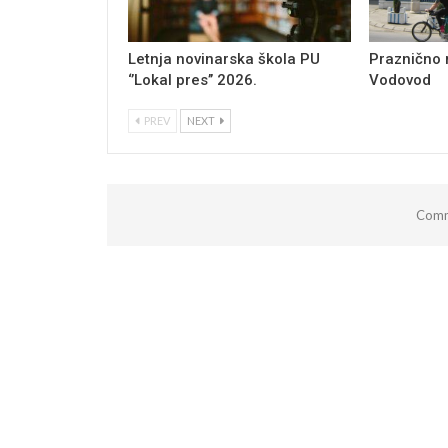
Letnja novinarska škola PU
Praznično
‘’Lokal pres’’ 2026.
Vodovod
PREV
NEXT
Comm