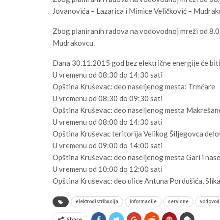
Jovanovića – Lazarica i Mimice Veličković – Mudrak
Zbog planiranih radova na vodovodnoj mreži od 8.00 
Mudrakovcu.
Dana 30.11.2015 god bez električne energije će biti
U vremenu od 08:30 do 14:30 sati
Opština Kruševac: deo naseljenog mesta: Trmčare
U vremenu od 08:30 do 09:30 sati
Opština Kruševac: deo naseljenog mesta Makrešan
U vremenu od 08:00 do 14:30 sati
Opština Kruševac teritorija Velikog Šiljegovca del
U vremenu od 09:00 do 14:00 sati
Opština Kruševac: deo naseljenog mesta Gari i nase
U vremenu od 10:00 do 12:00 sati
Opština Kruševac: deo ulice Antuna Pordušića, Slika
elektrodistribucija
informacije
servisne
vodovod
Share