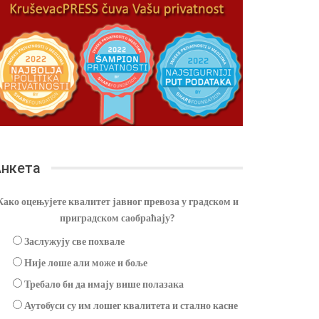
нкета
Како оцењујете квалитет јавног превоза у градском и
приградском саобраћају?
Заслужују све похвале
Није лоше али може и боље
Требало би да имају више полазака
Аутобуси су им лошег квалитета и стално касне