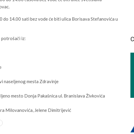
ovac.
do 14.00 sati bez vode će biti ulica Borisava Stefanovića u
 potrošači iz:
С
e
ovi naseljenog mesta Zdravinje
ljeno mesto Donja Pakašnica ul. Branislava Živkovića
ra Milovanovića, Jelene Dimitrijević