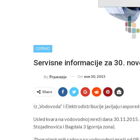
СЕРВИС
Servisne informacije za 30. no
On
нов 30, 2015
By
Редакција
Share
Iz „Vodovoda“ i Elektrodistribucije javljaju raspored
Usled kvara na vodovodnoj mreži dana 30.11.2015. 
Stojadinovića i Bagdala 3 (gornja zona).
Zbog planiranih radova na vodovodnoj mreži od 08.0