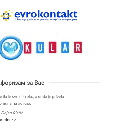
форизам за Вас
cila je sve niz reku, a onda je privela
omunalna policija.
—
Dejan Ristić
aredni >>