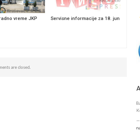
 radno vreme JKP
Servisne informacije za 18. jun
ents are closed.
А
Ba
K
n