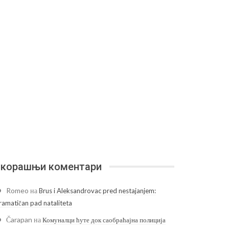
корашњи коментари
Romeo
на
Brus i Aleksandrovac pred nestajanjem:
ramatičan pad nataliteta
Čarapan
на
Комуналци ћуте док саобраћајна полиција