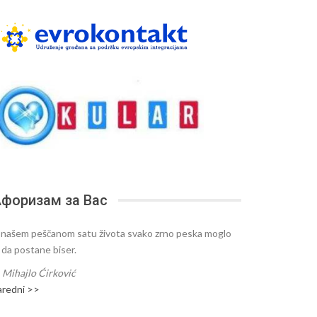
форизам за Вас
 našem peščanom satu života svako zrno peska moglo
e da postane biser.
—
Mihajlo Ćirković
aredni >>