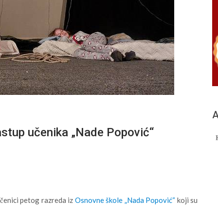
А
astup učenika „Nade Popović“
čenici petog razreda iz
Osnovne škole „Nada Popović“
koji su