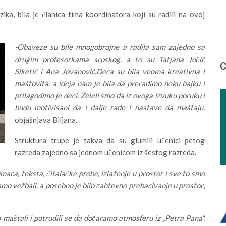
zika, bila je članica tima koordinatora koji su radili na ovoj
-Obaveze su bile mnogobrojne a radila sam zajedno sa
drugim profesorkama srpskog, a to su Tatjana Jočić
С
Siketić i Ana Jovanović.Deca su bila veoma kreativna i
maštovita, a ideja nam je bila da preradimo neku bajku i
prilagodimo je deci. Želeli smo da iz ovoga izvuku poruku i
budu motivisani da i dalje rade i nastave da maštaju,
objašnjava Biljana.
Struktura trupe je takva da su glumili učenici petog
razreda zajedno sa jednom učenicom iz šestog razreda.
maca, teksta, čitalačke probe, izlaženje u prostor i sve to smo
 smo vežbali, a posebno je bilo zahtevno prebacivanje u prostor
,
o maštali i potrudili se da dočaramo atmosferu iz „Petra Pana“.