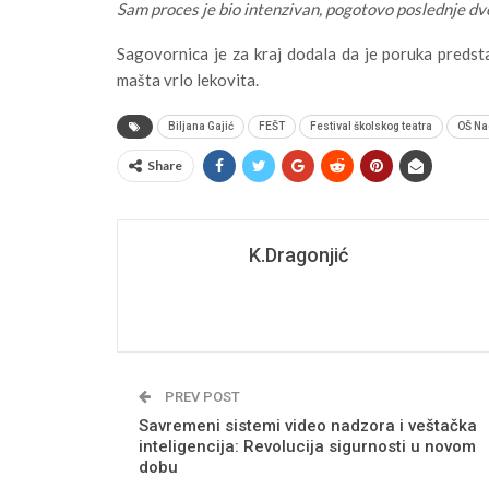
Sam proces je bio intenzivan, pogotovo poslednje dv
Sagovornica je za kraj dodala da je poruka predstav
mašta vrlo lekovita.
Biljana Gajić
FEŠT
Festival školskog teatra
OŠ Na
Share
K.Dragonjić
PREV POST
Savremeni sistemi video nadzora i veštačka
inteligencija: Revolucija sigurnosti u novom
dobu