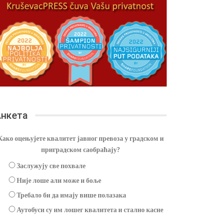
нкета
Како оцењујете квалитет јавног превоза у градском и
приградском саобраћају?
Заслужују све похвале
Није лоше али може и боље
Требало би да имају више полазака
Аутобуси су им лошег квалитета и стално касне