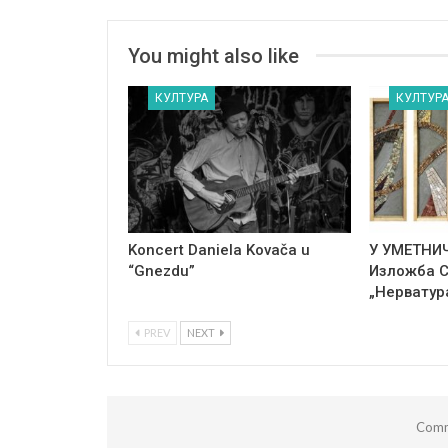
You might also like
КУЛТУРА
КУЛТУР
Koncert Daniela Kovača u
У УМЕТНИ
“Gnezdu”
Изложба 
„Нерватур
PREV
NEXT
Comm