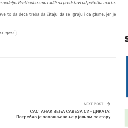
e nedelje. Prethodno smo radili na predstavi od početka marta.
e to da deca treba da čitaju, da se igraju i da glume, jer je
da Popović
NEXT POST
САСТАНАК ВЕЋА САВЕЗА СИНДИКАТА:
Потребно је запошљавање у јавном сектору