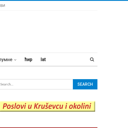
ОВИ
лумне
ћир
lat