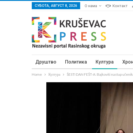
СУБОТА, АВГУСТ 8, 2026
О нама
Контакт
Друштво
Политика
Култура
Хро
Home
Култура
ŠESTI DAN FEŠT-A: Bajkoviti nastup učeni