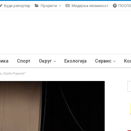
Буди репортер
Пројекти
Медијска писменост
ПОСЛ
ника
Спорт
Округ
Екологија
Сервис
Ко
ka „Nade Popović“