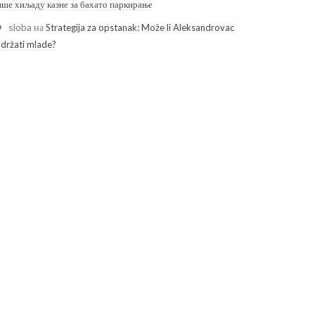
ише хиљаду казне за бахато паркирање
sloba
на
Strategija za opstanak: Može li Aleksandrovac
adržati mlade?