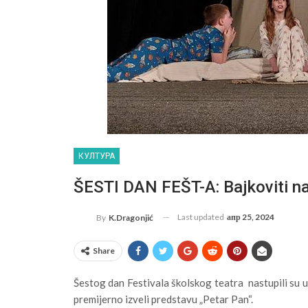
КУЛТУРА
ŠESTI DAN FEŠT-A: Bajkoviti n
Last updated
апр 25, 2024
By
K.Dragonjić
Share
Šestog dan Festivala školskog teatra nastupili su u
premijerno izveli predstavu „Petar Pan“.