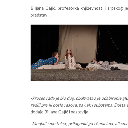
Biljana Gajić, profesorka književnosti i srpskog je
predstavi.
-Proces rada je bio dug, obuhvatao je odabiranje glu
radili pre ili posle časova, pa čak i subotama. Dosta
dodaje Biljana Gajić i nastavlja.
-Menjali smo tekst, prilagodili ga učenicima, ali sm