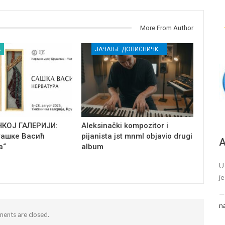
More From Author
А
ЈАЧАЊЕ ДОПИСНИЧКЕ МРЕЖЕ НЕЗАВИСНИХ МЕДИЈА У РАСИНСКОМ ОКРУГУ
ЧКОЈ ГАЛЕРИЈИ:
Aleksinački kompozitor i
Сашке Васић
pijanista jst mnml objavio drugi
А
а“
album
U
j
n
ents are closed.