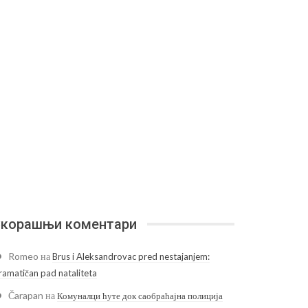
корашњи коментари
Romeo
на
Brus i Aleksandrovac pred nestajanjem:
ramatičan pad nataliteta
Čarapan
на
Комуналци ћуте док саобраћајна полиција