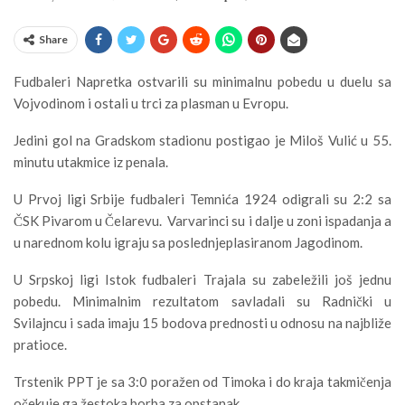
Share
Fudbaleri Napretka ostvarili su minimalnu pobedu u duelu sa
Vojvodinom i ostali u trci za plasman u Evropu.
Jedini gol na Gradskom stadionu postigao je Miloš Vulić u 55.
minutu utakmice iz penala.
U Prvoj ligi Srbije fudbaleri Temnića 1924 odigrali su 2:2 sa
ČSK Pivarom u Čelarevu. Varvarinci su i dalje u zoni ispadanja a
u narednom kolu igraju sa poslednjeplasiranom Jagodinom.
U Srpskoj ligi Istok fudbaleri Trajala su zabeležili još jednu
pobedu. Minimalnim rezultatom savladali su Radnički u
Svilajncu i sada imaju 15 bodova prednosti u odnosu na najbliže
pratioce.
Trstenik PPT je sa 3:0 poražen od Timoka i do kraja takmičenja
očekuje ga žestoka borba za opstanak.