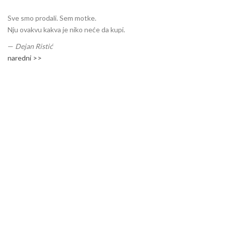
Sve smo prodali. Sem motke.
Nju ovakvu kakva je niko neće da kupi.
—
Dejan Ristić
naredni >>