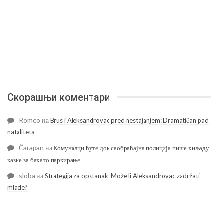
Скорашњи коментари
Romeo
на
Brus i Aleksandrovac pred nestajanjem: Dramatičan pad
nataliteta
Čarapan
на
Комуналци ћуте док саобраћајна полиција пише хиљаду
казне за бахато паркирање
sloba
на
Strategija za opstanak: Može li Aleksandrovac zadržati
mlade?