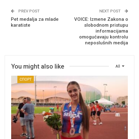
PREV POST
NEXT POST
Pet medalja za mlade
VOICE: Izmene Zakona o
karatiste
slobodnom pristupu
informacijama
omogućavaju kontrolu
neposlušnih medija
You might also like
All
СПОРТ