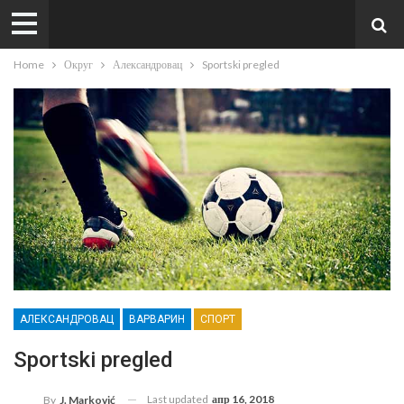
Home
Округ
Александровац
Sportski pregled
АЛЕКСАНДРОВАЦ
ВАРВАРИН
СПОРТ
Sportski pregled
Last updated
апр 16, 2018
By
J. Marković