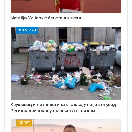
Natalija Vojinović četvrta na svetu!
ЋИЋЕВАЦ
Крушевац и пет општина стављају на јавни увид
Регионални план управљања отпадом
СПОРТ