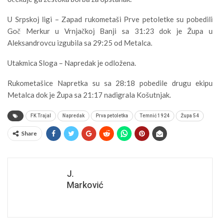
U Srpskoj ligi – Zapad rukometaši Prve petoletke su pobedili
Goč Merkur u Vrnjačkoj Banji sa 31:23 dok je Župa u
Aleksandrovcu izgubila sa 29:25 od Metalca.
Utakmica Sloga – Napredak je odložena.
Rukometašice Napretka su sa 28:18 pobedile drugu ekipu
Metalca dok je Župa sa 21:17 nadigrala Košutnjak.
FK Trajal
Napredak
Prva petoletka
Temnić 1924
Župa 54
Share
J.
Marković