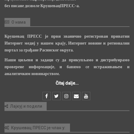
без писане дозволе КрушевацПРЕСС-а.
О нама
Крушевац ПРЕСС је први званично регистрован приватни
Интернет медиј у нашем крају, Интернет новине и регионални
портал за грађане Расинског округа.
Наши циљеви и задаци су да прикупљамо и дистрибуирамо
проверене информације, и бавимо се истраживањем и
аналитичким новинарством.
Čitaj dalje...
Лајкуј и подели
Крушевац ПРЕСС је члан у: