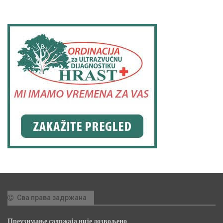
Сва права задржана
Преузимање садржаја није дозвољено